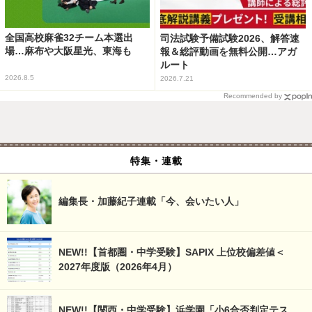
全国高校麻雀32チーム本選出
司法試験予備試験2026、解答速
場…麻布や大阪星光、東海も
報＆総評動画を無料公開…アガ
ルート
2026.8.5
2026.7.21
Recommended by
特集・連載
編集長・加藤紀子連載「今、会いたい人」
NEW!!【首都圏・中学受験】SAPIX 上位校偏差値＜
2027年度版（2026年4月）
NEW!!【関西・中学受験】浜学園「小6合否判定テス