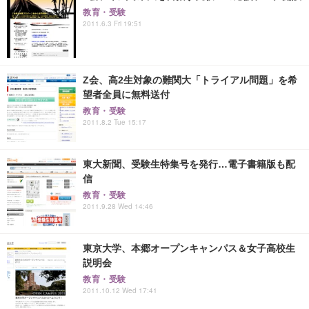
教育・受験
2011.6.3 Fri 19:51
Z会、高2生対象の難関大「トライアル問題」を希
望者全員に無料送付
教育・受験
2011.8.2 Tue 15:17
東大新聞、受験生特集号を発行…電子書籍版も配
信
教育・受験
2011.9.28 Wed 14:46
東京大学、本郷オープンキャンパス＆女子高校生
説明会
教育・受験
2011.10.12 Wed 17:41