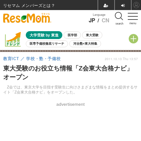
リセマム メンバーズ
Language
JP
/
CN
menu
search
大学受験 by 東進
医学部
東大受験
医専予備校徹底リサーチ
河合塾×東大特集
親子で考える大学選び
高校受験
中学受験
小学校受験
教育ICT
学校・塾・予備校
2011.10.13 Thu 13:57
共通テスト
夏休み
8月開催学校説明会・相談会
東大受験のお役立ち情報「Z会東大合格ナビ」
8月開催イベント・WS
全国公立高校 過去問
人気記事
オープン
自由研究教材（小学生向け）
自由研究教材（中学生向け）
ランキング
Z会では、東京大学を目指す受験生に向けさまざまな情報をまとめ提供するサ
イト「Z会東大合格ナビ」をオープンした。
advertisement