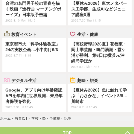
台湾の名門男子校の青春を描
【夏休み2026】東大メタバー
く映画『進行曲 マーチングボ
ス工学部、生成AIなどジュニ
ーイズ』日本版予告編
ア講座6選
2026.8.10 Mon 15:15
2026.7.30 Thu 11:15
教育イベント
生活・健康
東京都市大「科学体験教室」
【高校野球2026夏】花巻東・
24の実験企画…小中向け9/6
岡山学芸館・鳴門渦潮・霞ケ
浦が勝利、第6日は横浜vs沖
2026.8.7 Fri 18:15
縄尚学ほか
2026.8.10 Mon 7:15
デジタル生活
趣味・娯楽
Google、アプリ向け年齢確認
【夏休み2026】魚に触れて学
APIを年内に世界展開…未成年
ぶ「おさかな」イベント8/8…
者保護を強化
川崎市
2026.7.31 Fri 13:45
2026.8.7 Fri 10:45
ホーム
›
教育ICT
›
学校・塾・予備校
›
記事
TOP