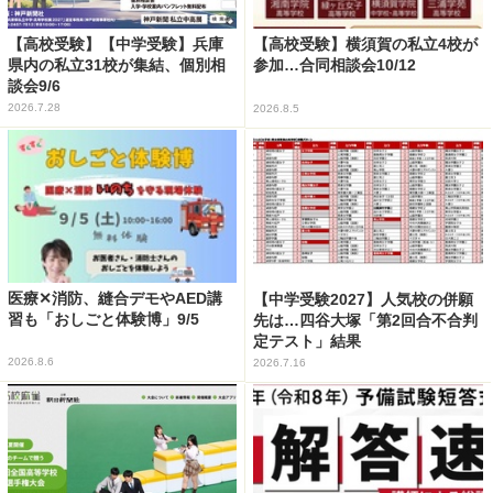
【高校受験】【中学受験】兵庫
【高校受験】横須賀の私立4校が
県内の私立31校が集結、個別相
参加…合同相談会10/12
談会9/6
2026.7.28
2026.8.5
医療✕消防、縫合デモやAED講
【中学受験2027】人気校の併願
習も「おしごと体験博」9/5
先は…四谷大塚「第2回合不合判
定テスト」結果
2026.8.6
2026.7.16