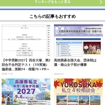
ランキングをもっと見る
こちらの記事もおすすめ
【中学受験2027】四谷大塚、第2
高校囲碁全国大会、団体戦は
回合不合判定テスト（7/5実施）
灘・南山女子部が優勝
偏差値…筑駒74・桜蔭70＜PR＞
2026.7.10
2026.8.5