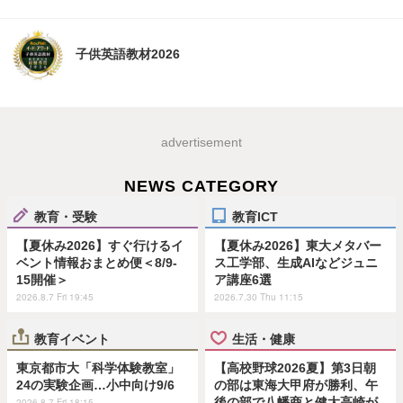
子供英語教材2026
advertisement
NEWS CATEGORY
教育・受験
教育ICT
【夏休み2026】すぐ行けるイ
【夏休み2026】東大メタバー
ベント情報おまとめ便＜8/9-
ス工学部、生成AIなどジュニ
15開催＞
ア講座6選
2026.8.7 Fri 19:45
2026.7.30 Thu 11:15
教育イベント
生活・健康
東京都市大「科学体験教室」
【高校野球2026夏】第3日朝
24の実験企画…小中向け9/6
の部は東海大甲府が勝利、午
後の部で八幡商と健大高崎が
2026.8.7 Fri 18:15