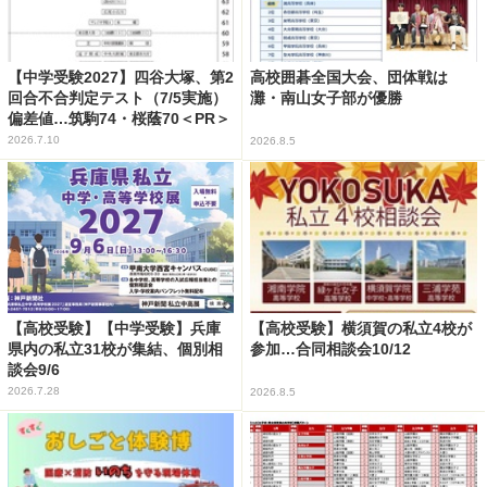
【中学受験2027】四谷大塚、第2
高校囲碁全国大会、団体戦は
回合不合判定テスト（7/5実施）
灘・南山女子部が優勝
偏差値…筑駒74・桜蔭70＜PR＞
2026.7.10
2026.8.5
【高校受験】【中学受験】兵庫
【高校受験】横須賀の私立4校が
県内の私立31校が集結、個別相
参加…合同相談会10/12
談会9/6
2026.7.28
2026.8.5