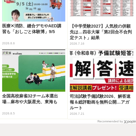
医療✕消防、縫合デモやAED講
【中学受験2027】人気校の併願
習も「おしごと体験博」9/5
先は…四谷大塚「第2回合不合判
定テスト」結果
2026.8.6
2026.7.16
全国高校麻雀32チーム本選出
司法試験予備試験2026、解答速
場…麻布や大阪星光、東海も
報＆総評動画を無料公開…アガ
ルート
2026.8.5
2026.7.21
Recommended by