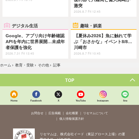
激突
2026.8.7 Fri 12:45
デジタル生活
趣味・娯楽
Google、アプリ向け年齢確認
【夏休み2026】魚に触れて学
APIを年内に世界展開…未成年
ぶ「おさかな」イベント8/8…
者保護を強化
川崎市
2026.7.31 Fri 13:45
2026.8.7 Fri 10:45
ホーム
›
教育・受験
›
その他
›
記事
TOP
Home
Facebook
X
YouTube
Instagram
line
お問合せ
広告掲載
会社概要
リセマムについて
個人情報保護方針
リセマムは、株式会社イード（東証グロース上場）の運