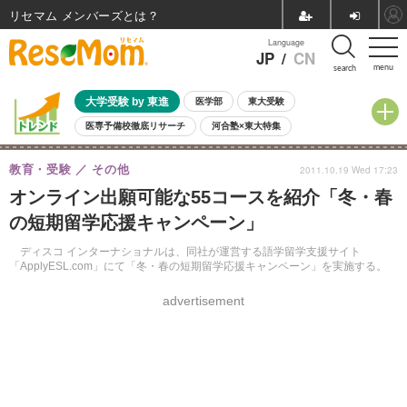
リセマム メンバーズ
Language
JP
/
CN
menu
search
大学受験 by 東進
医学部
東大受験
医専予備校徹底リサーチ
河合塾×東大特集
親子で考える大学選び
高校受験
中学受験
小学校受験
教育・受験
その他
2011.10.19 Wed 17:23
共通テスト
夏休み
8月開催学校説明会・相談会
オンライン出願可能な55コースを紹介「冬・春
8月開催イベント・WS
全国公立高校 過去問
人気記事
の短期留学応援キャンペーン」
自由研究教材（小学生向け）
自由研究教材（中学生向け）
ランキング
ディスコ インターナショナルは、同社が運営する語学留学支援サイト
「ApplyESL.com」にて「冬・春の短期留学応援キャンペーン」を実施する。
advertisement