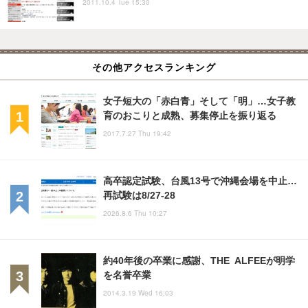
2011.10.4 Tue 15:30
その他アクセスランキング
女子短大の「赤白青」そして「明」…女子教
育のおこりと成熟、募集停止を振り返る
2017.7.27 Thu 19:42
高卒認定試験、台風13号で沖縄会場を中止…
再試験は8/27-28
2026.8.6 Thu 10:27
約40年後の卒業に感謝、THE ALFEEが明学
を名誉卒業
2014.3.19 Wed 16:03