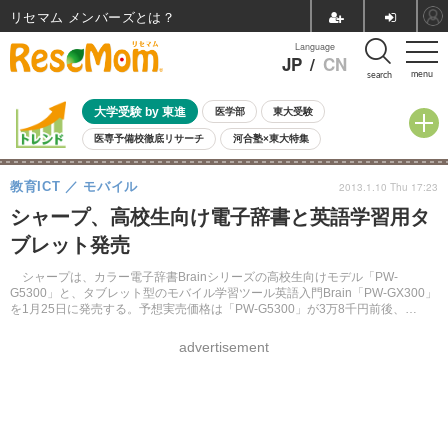
リセマム メンバーズ
Language
JP
/
CN
menu
search
大学受験 by 東進
医学部
東大受験
医専予備校徹底リサーチ
河合塾×東大特集
親子で考える大学選び
高校受験
中学受験
小学校受験
教育ICT
モバイル
2013.1.10 Thu 17:23
共通テスト
夏休み
8月開催学校説明会・相談会
シャープ、高校生向け電子辞書と英語学習用タ
8月開催イベント・WS
全国公立高校 過去問
人気記事
ブレット発売
自由研究教材（小学生向け）
自由研究教材（中学生向け）
ランキング
シャープは、カラー電子辞書Brainシリーズの高校生向けモデル「PW-
G5300」と、タブレット型のモバイル学習ツール英語入門Brain「PW-GX300」
を1月25日に発売する。予想実売価格は「PW-G5300」が3万8千円前後、
「PW-GX300」が3万5千円前後。
advertisement