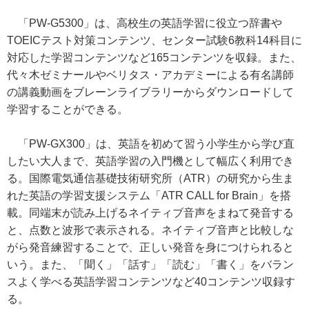
「PW-G5300」は、高校生の英語学習に役立つ辞書や
TOEICテスト対策コンテンツ、センター試験6教科14科目に
対応した学習コンテンツなど165コンテンツを収録。また、
代々木ゼミナールやベリタス・アカデミーによる有名講師
の講義動画をブレーンライブラリーからダウンロードして
学習することができる。
「PW-GX300」は、英語を初めて習う小学生から学び直
したい大人まで、英語学習の入門機として幅広く利用でき
る。国際電気通信基礎技術研究所（ATR）の研究から生ま
れた英語の学習支援システム「ATR CALL for Brain」を搭
載。同端末が読み上げるネイティブ音声をまねて発音する
と、点数と波形で表示される。ネイティブ音声と比較しな
がら発音練習することで、正しい発音を身につけられると
いう。また、「聞く」「話す」「読む」「書く」をバラン
スよく学べる英語学習コンテンツなど40コンテンツ収録す
る。