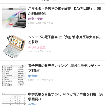
スマホタッチ感覚の電子辞書「DAYFILER」、SII
が2機種発売
教育・受験
2012.12.12 Wed 19:28
シャープの電子辞書 に「六訂版 家庭医学大全科」
初収録
デジタル生活
2012.11.8 Thu 18:47
電子辞書の販売ランキング…高校生モデルがトッ
プ3独占
教育ICT
2012.10.24 Wed 16:27
中学受験を目指す小6、43％が電子辞書を利用…浜
学園調べ
教育ICT