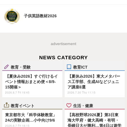
子供英語教材2026
advertisement
NEWS CATEGORY
教育・受験
教育ICT
【夏休み2026】すぐ行けるイ
【夏休み2026】東大メタバー
ベント情報おまとめ便＜8/9-
ス工学部、生成AIなどジュニ
15開催＞
ア講座6選
2026.8.7 Fri 19:45
2026.7.30 Thu 11:15
教育イベント
生活・健康
東京都市大「科学体験教室」
【高校野球2026夏】第3日東
24の実験企画…小中向け9/6
海大甲府・健大高崎・有明・
長崎日大が勝利…第4日は遊学
2026.8.7 Fri 18:15