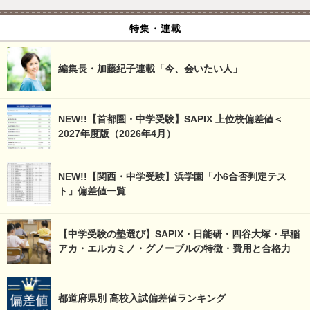
特集・連載
編集長・加藤紀子連載「今、会いたい人」
NEW!!【首都圏・中学受験】SAPIX 上位校偏差値＜
2027年度版（2026年4月）
NEW!!【関西・中学受験】浜学園「小6合否判定テス
ト」偏差値一覧
【中学受験の塾選び】SAPIX・日能研・四谷大塚・早稲
アカ・エルカミノ・グノーブルの特徴・費用と合格力
都道府県別 高校入試偏差値ランキング