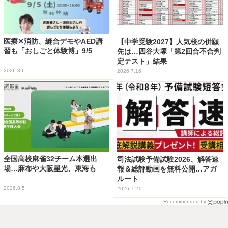
医療✕消防、縫合デモやAED講
【中学受験2027】人気校の併願
習も「おしごと体験博」9/5
先は…四谷大塚「第2回合不合判
定テスト」結果
2026.8.6
2026.7.16
全国高校麻雀32チーム本選出
司法試験予備試験2026、解答速
場…麻布や大阪星光、東海も
報＆総評動画を無料公開…アガ
ルート
2026.8.5
2026.7.21
Recommended by