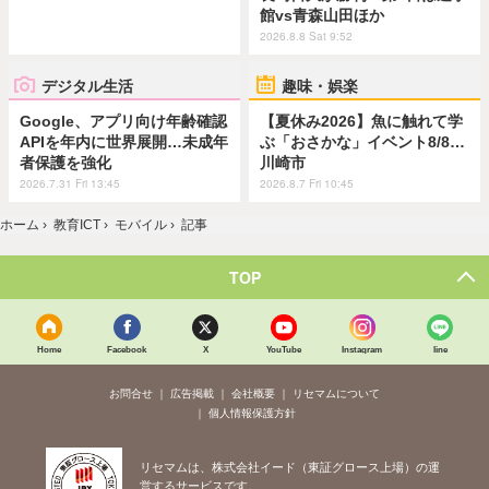
館vs青森山田ほか
2026.8.8 Sat 9:52
デジタル生活
趣味・娯楽
Google、アプリ向け年齢確認
【夏休み2026】魚に触れて学
APIを年内に世界展開…未成年
ぶ「おさかな」イベント8/8…
者保護を強化
川崎市
2026.7.31 Fri 13:45
2026.8.7 Fri 10:45
ホーム
›
教育ICT
›
モバイル
›
記事
TOP
Home
Facebook
X
YouTube
Instagram
line
お問合せ
広告掲載
会社概要
リセマムについて
個人情報保護方針
リセマムは、株式会社イード（東証グロース上場）の運
営するサービスです。