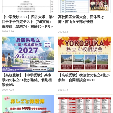
【中学受験2027】四谷大塚、第2
高校囲碁全国大会、団体戦は
回合不合判定テスト（7/5実施）
灘・南山女子部が優勝
偏差値…筑駒74・桜蔭70＜PR＞
2026.7.10
2026.8.5
【高校受験】【中学受験】兵庫
【高校受験】横須賀の私立4校が
県内の私立31校が集結、個別相
参加…合同相談会10/12
談会9/6
2026.7.28
2026.8.5