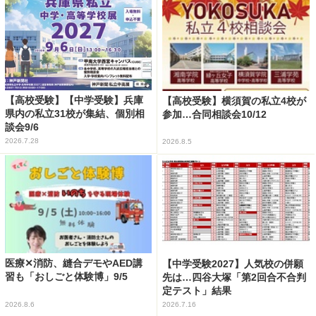
【高校受験】【中学受験】兵庫
【高校受験】横須賀の私立4校が
県内の私立31校が集結、個別相
参加…合同相談会10/12
談会9/6
2026.7.28
2026.8.5
医療✕消防、縫合デモやAED講
【中学受験2027】人気校の併願
習も「おしごと体験博」9/5
先は…四谷大塚「第2回合不合判
定テスト」結果
2026.8.6
2026.7.16