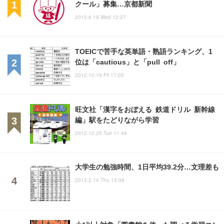
クール」募集…京都新聞
2013.6.19 Wed 12:27
TOEICで苦手な英単語・熟語ランキング、1
位は「cautious」と「pull off」
2012.10.19 Fri 17:05
旺文社「漢字をおぼえる 鉄道ドリル 新幹線
編」駅をたどりながら学習
2012.12.25 Tue 11:49
大学生の勉強時間、1日平均39.2分…文理差も
2013.2.14 Thu 15:08