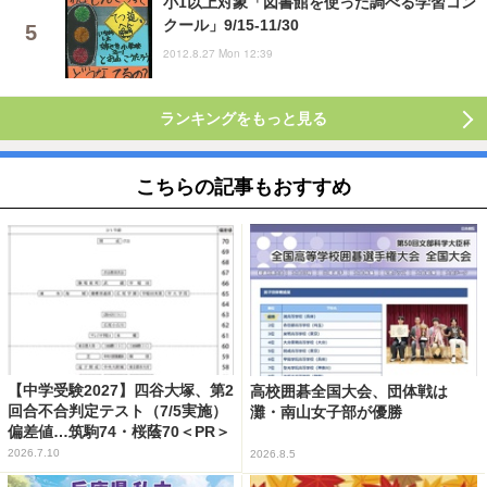
小1以上対象「図書館を使った調べる学習コン
クール」9/15-11/30
2012.8.27 Mon 12:39
ランキングをもっと見る
こちらの記事もおすすめ
【中学受験2027】四谷大塚、第2
高校囲碁全国大会、団体戦は
回合不合判定テスト（7/5実施）
灘・南山女子部が優勝
偏差値…筑駒74・桜蔭70＜PR＞
2026.7.10
2026.8.5