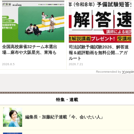
全国高校麻雀32チーム本選出
司法試験予備試験2026、解答速
場…麻布や大阪星光、東海も
報＆総評動画を無料公開…アガ
ルート
2026.8.5
2026.7.21
Recommended by
特集・連載
編集長・加藤紀子連載「今、会いたい人」