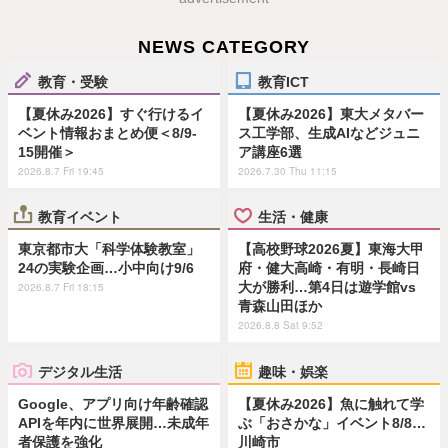
NEWS CATEGORY
教育・受験
教育ICT
【夏休み2026】すぐ行けるイ
【夏休み2026】東大メタバー
ベント情報おまとめ便＜8/9-
ス工学部、生成AIなどジュニ
15開催＞
ア講座6選
2026.8.7 Fri 19:45
2026.7.30 Thu 11:15
教育イベント
生活・健康
東京都市大「科学体験教室」
【高校野球2026夏】東海大甲
24の実験企画…小中向け9/6
府・健大高崎・有明・長崎日
大が勝利…第4日は遊学館vs
2026.8.7 Fri 18:15
青森山田ほか
2026.8.8 Sat 9:52
デジタル生活
趣味・娯楽
Google、アプリ向け年齢確認
【夏休み2026】魚に触れて学
APIを年内に世界展開…未成年
ぶ「おさかな」イベント8/8…
者保護を強化
川崎市