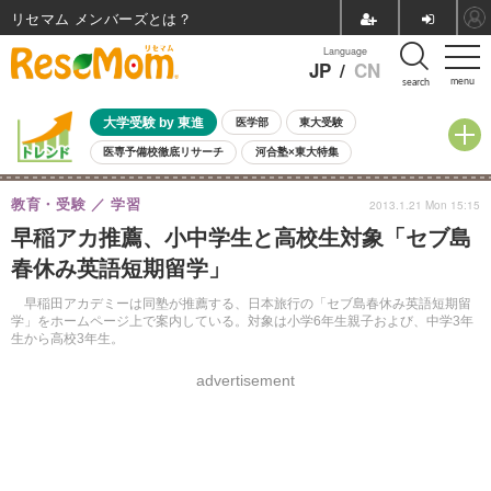
リセマム メンバーズ
Language
JP
/
CN
menu
search
大学受験 by 東進
医学部
東大受験
医専予備校徹底リサーチ
河合塾×東大特集
親子で考える大学選び
高校受験
中学受験
小学校受験
教育・受験
学習
2013.1.21 Mon 15:15
共通テスト
夏休み
8月開催学校説明会・相談会
早稲アカ推薦、小中学生と高校生対象「セブ島
8月開催イベント・WS
全国公立高校 過去問
人気記事
春休み英語短期留学」
自由研究教材（小学生向け）
自由研究教材（中学生向け）
ランキング
早稲田アカデミーは同塾が推薦する、日本旅行の「セブ島春休み英語短期留
学」をホームページ上で案内している。対象は小学6年生親子および、中学3年
生から高校3年生。
advertisement