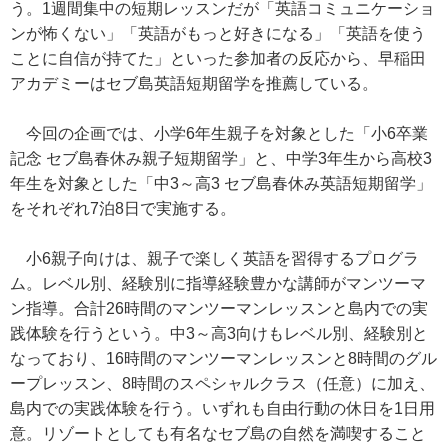
う。1週間集中の短期レッスンだが「英語コミュニケーショ
ンが怖くない」「英語がもっと好きになる」「英語を使う
ことに自信が持てた」といった参加者の反応から、早稲田
アカデミーはセブ島英語短期留学を推薦している。
今回の企画では、小学6年生親子を対象とした「小6卒業
記念 セブ島春休み親子短期留学」と、中学3年生から高校3
年生を対象とした「中3～高3 セブ島春休み英語短期留学」
をそれぞれ7泊8日で実施する。
小6親子向けは、親子で楽しく英語を習得するプログラ
ム。レベル別、経験別に指導経験豊かな講師がマンツーマ
ン指導。合計26時間のマンツーマンレッスンと島内での実
践体験を行うという。中3～高3向けもレベル別、経験別と
なっており、16時間のマンツーマンレッスンと8時間のグル
ープレッスン、8時間のスペシャルクラス（任意）に加え、
島内での実践体験を行う。いずれも自由行動の休日を1日用
意。リゾートとしても有名なセブ島の自然を満喫すること