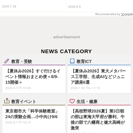
2026.7.29
2026.8.5
Recommended by
advertisement
NEWS CATEGORY
教育・受験
教育ICT
【夏休み2026】すぐ行けるイ
【夏休み2026】東大メタバー
ベント情報おまとめ便＜8/9-
ス工学部、生成AIなどジュニ
15開催＞
ア講座6選
2026.8.7 Fri 19:45
2026.7.30 Thu 11:15
教育イベント
生活・健康
東京都市大「科学体験教室」
【高校野球2026夏】第3日朝
24の実験企画…小中向け9/6
の部は東海大甲府が勝利、午
後の部で八幡商と健大高崎が
2026.8.7 Fri 18:15
激突