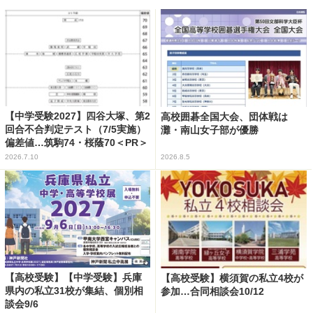
【中学受験2027】四谷大塚、第2
高校囲碁全国大会、団体戦は
回合不合判定テスト（7/5実施）
灘・南山女子部が優勝
偏差値…筑駒74・桜蔭70＜PR＞
2026.7.10
2026.8.5
【高校受験】【中学受験】兵庫
【高校受験】横須賀の私立4校が
県内の私立31校が集結、個別相
参加…合同相談会10/12
談会9/6