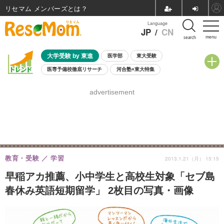
リセマム メンバーズ
Language
JP
/
CN
menu
search
大学受験 by 東進
医学部
東大受験
医専予備校徹底リサーチ
河合塾×東大特集
親子で考える大学選び
高校受験
中学受験
小学校受験
advertisement
共通テスト
夏休み
8月開催学校説明会・相談会
8月開催イベント・WS
全国公立高校 過去問
人気記事
自由研究教材（小学生向け）
自由研究教材（中学生向け）
ランキング
教育・受験
学習
2013.1.21（月） 15:15
早稲アカ推薦、小中学生と高校生対象「セブ島
春休み英語短期留学」 2枚目の写真・画像