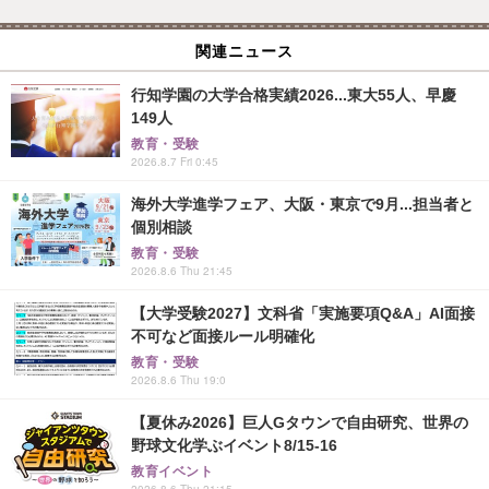
関連ニュース
行知学園の大学合格実績2026...東大55人、早慶
149人
教育・受験
2026.8.7 Fri 0:45
海外大学進学フェア、大阪・東京で9月...担当者と
個別相談
教育・受験
2026.8.6 Thu 21:45
【大学受験2027】文科省「実施要項Q&A」AI面接
不可など面接ルール明確化
教育・受験
2026.8.6 Thu 19:0
【夏休み2026】巨人Gタウンで自由研究、世界の
野球文化学ぶイベント8/15-16
教育イベント