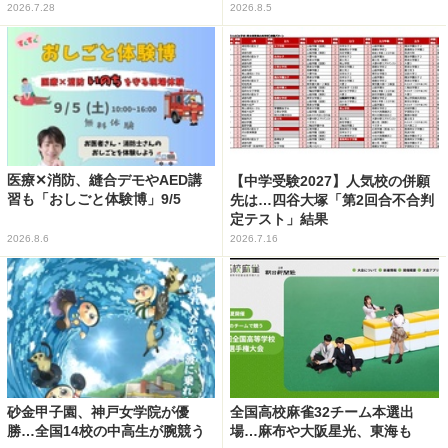
2026.7.28
2026.8.5
医療✕消防、縫合デモやAED講
【中学受験2027】人気校の併願
習も「おしごと体験博」9/5
先は…四谷大塚「第2回合不合判
定テスト」結果
2026.8.6
2026.7.16
砂金甲子園、神戸女学院が優
全国高校麻雀32チーム本選出
勝…全国14校の中高生が腕競う
場…麻布や大阪星光、東海も