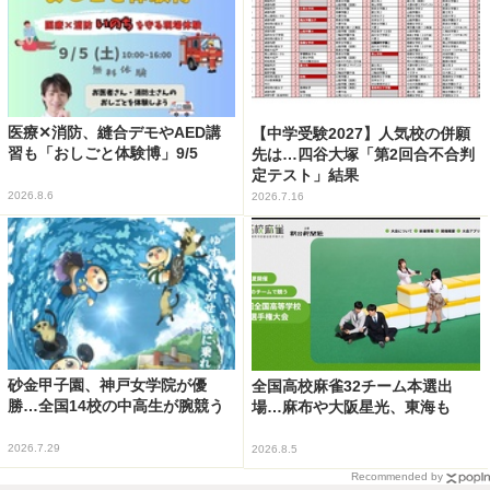
医療✕消防、縫合デモやAED講
【中学受験2027】人気校の併願
習も「おしごと体験博」9/5
先は…四谷大塚「第2回合不合判
定テスト」結果
2026.8.6
2026.7.16
砂金甲子園、神戸女学院が優
全国高校麻雀32チーム本選出
勝…全国14校の中高生が腕競う
場…麻布や大阪星光、東海も
2026.7.29
2026.8.5
Recommended by