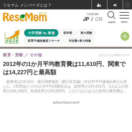
リセマム メンバーズ
Language
JP
/
CN
menu
search
大学受験 by 東進
医学部
東大受験
医専予備校徹底リサーチ
河合塾×東大特集
親子で考える大学選び
高校受験
中学受験
小学校受験
教育・受験
その他
2013.2.20 Wed 15:15
共通テスト
夏休み
8月開催学校説明会・相談会
2012年の1か月平均教育費は11,610円、関東で
8月開催イベント・WS
全国公立高校 過去問
人気記事
は14,227円と最高額
自由研究教材（小学生向け）
自由研究教材（中学生向け）
ランキング
総務省は2月19日、家計調査報告（家計収支編）2012年平均速報結果を公表
した。1世帯あたりの1か月平均消費支出は、総世帯が247,651円、2人以上の世
帯が286,169円、単身世帯が156,450円。このうち2人以上の世帯の教育費は
11,610円で、地方による差がみられた。
advertisement