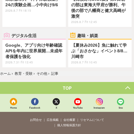
24の実験企画…小中向け9/6
の部は東海大甲府が勝利、午
後の部で八幡商と健大高崎が
2026.8.7 Fri 18:15
激突
2026.8.7 Fri 12:45
デジタル生活
趣味・娯楽
Google、アプリ向け年齢確認
【夏休み2026】魚に触れて学
APIを年内に世界展開…未成年
ぶ「おさかな」イベント8/8…
者保護を強化
川崎市
2026.7.31 Fri 13:45
2026.8.7 Fri 10:45
ホーム
›
教育・受験
›
その他
›
記事
TOP
Home
Facebook
X
YouTube
Instagram
line
お問合せ
広告掲載
会社概要
リセマムについて
個人情報保護方針