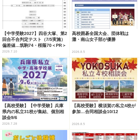
【中学受験2027】四谷大塚、第2
高校囲碁全国大会、団体戦は
回合不合判定テスト（7/5実施）
灘・南山女子部が優勝
偏差値…筑駒74・桜蔭70＜PR＞
2026.7.10
2026.8.5
【高校受験】【中学受験】兵庫
【高校受験】横須賀の私立4校が
県内の私立31校が集結、個別相
参加…合同相談会10/12
談会9/6
2026.7.28
2026.8.5