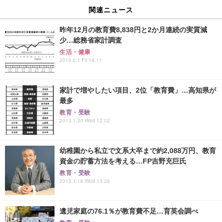
関連ニュース
昨年12月の教育費8,838円と2か月連続の実質減
少…総務省家計調査
生活・健康
2013.2.1 Fri 16:11
家計で増やしたい項目、2位「教育費」…高知県が
最多
教育・受験
2013.1.30 Wed 12:02
幼稚園から私立で文系大卒まで約2,088万円、教育
資金の貯蓄方法を考える…FP吉野充巨氏
教育・受験
2013.1.16 Wed 13:26
遺児家庭の76.1％が教育費不足…育英会調べ