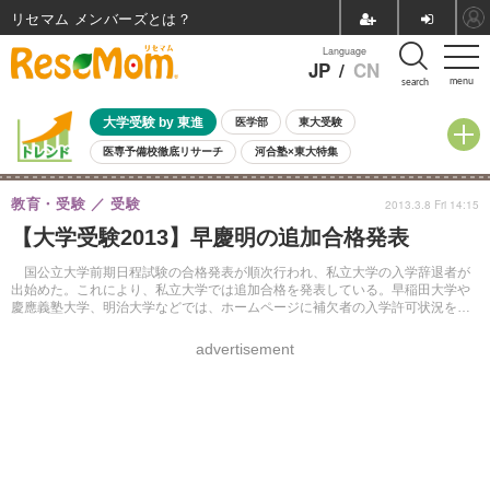
リセマム メンバーズ
Language
JP
/
CN
menu
search
大学受験 by 東進
医学部
東大受験
医専予備校徹底リサーチ
河合塾×東大特集
親子で考える大学選び
高校受験
中学受験
小学校受験
教育・受験
受験
2013.3.8 Fri 14:15
共通テスト
夏休み
8月開催学校説明会・相談会
【大学受験2013】早慶明の追加合格発表
8月開催イベント・WS
全国公立高校 過去問
人気記事
自由研究教材（小学生向け）
自由研究教材（中学生向け）
ランキング
国公立大学前期日程試験の合格発表が順次行われ、私立大学の入学辞退者が
出始めた。これにより、私立大学では追加合格を発表している。早稲田大学や
慶應義塾大学、明治大学などでは、ホームページに補欠者の入学許可状況を掲
載している。
advertisement