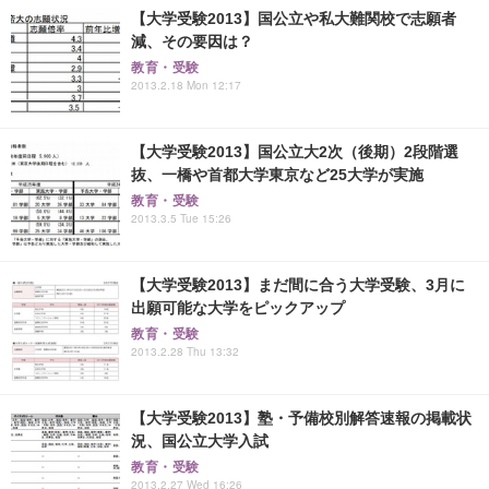
【大学受験2013】国公立や私大難関校で志願者
減、その要因は？
教育・受験
2013.2.18 Mon 12:17
【大学受験2013】国公立大2次（後期）2段階選
抜、一橋や首都大学東京など25大学が実施
教育・受験
2013.3.5 Tue 15:26
【大学受験2013】まだ間に合う大学受験、3月に
出願可能な大学をピックアップ
教育・受験
2013.2.28 Thu 13:32
【大学受験2013】塾・予備校別解答速報の掲載状
況、国公立大学入試
教育・受験
2013.2.27 Wed 16:26