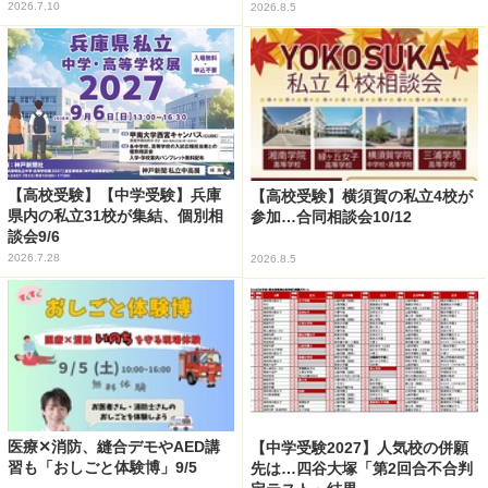
2026.7.10
2026.8.5
【高校受験】【中学受験】兵庫
【高校受験】横須賀の私立4校が
県内の私立31校が集結、個別相
参加…合同相談会10/12
談会9/6
2026.7.28
2026.8.5
医療✕消防、縫合デモやAED講
【中学受験2027】人気校の併願
習も「おしごと体験博」9/5
先は…四谷大塚「第2回合不合判