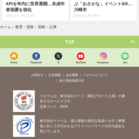
APIを年内に世界展開…未成年
ぶ「おさかな」イベント8/8…
者保護を強化
川崎市
2026.7.31 Fri 13:45
2026.8.7 Fri 10:45
ホーム
›
教育・受験
›
受験
›
記事
TOP
Home
Facebook
X
YouTube
Instagram
line
お問合せ
広告掲載
会社概要
リセマムについて
個人情報保護方針
リセマムは、株式会社イード（東証グロース上場）の運
営するサービスです。
証券コード：6038
株式会社イードは、個人情報の適切な取扱いを行う事業
者に対して付与されるプライバシーマークの付与認定を
受けています。