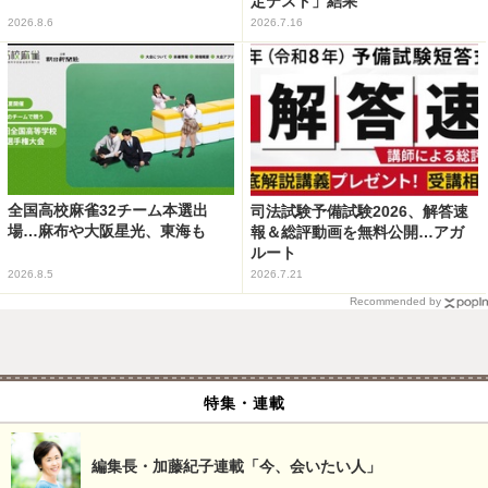
定テスト」結果
2026.8.6
2026.7.16
全国高校麻雀32チーム本選出
司法試験予備試験2026、解答速
場…麻布や大阪星光、東海も
報＆総評動画を無料公開…アガ
ルート
2026.8.5
2026.7.21
Recommended by
特集・連載
編集長・加藤紀子連載「今、会いたい人」