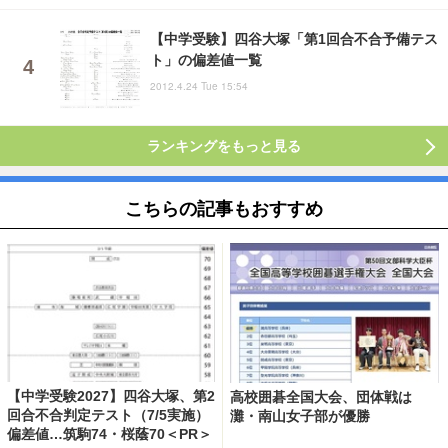
【中学受験】四谷大塚「第1回合不合予備テス
ト」の偏差値一覧
2012.4.24 Tue 15:54
ランキングをもっと見る
こちらの記事もおすすめ
【中学受験2027】四谷大塚、第2
高校囲碁全国大会、団体戦は
回合不合判定テスト（7/5実施）
灘・南山女子部が優勝
偏差値…筑駒74・桜蔭70＜PR＞