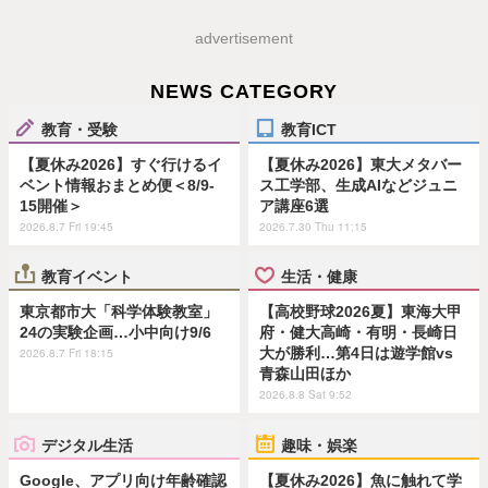
advertisement
NEWS CATEGORY
教育・受験
教育ICT
【夏休み2026】すぐ行けるイ
【夏休み2026】東大メタバー
ベント情報おまとめ便＜8/9-
ス工学部、生成AIなどジュニ
15開催＞
ア講座6選
2026.8.7 Fri 19:45
2026.7.30 Thu 11:15
教育イベント
生活・健康
東京都市大「科学体験教室」
【高校野球2026夏】東海大甲
24の実験企画…小中向け9/6
府・健大高崎・有明・長崎日
大が勝利…第4日は遊学館vs
2026.8.7 Fri 18:15
青森山田ほか
2026.8.8 Sat 9:52
デジタル生活
趣味・娯楽
Google、アプリ向け年齢確認
【夏休み2026】魚に触れて学