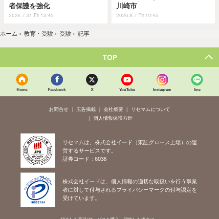
者保護を強化
川崎市
2026.7.31 Fri 13:45
2026.8.7 Fri 10:45
ホーム
›
教育・受験
›
受験
›
記事
TOP
Home
Facebook
X
YouTube
Instagram
line
お問合せ
広告掲載
会社概要
リセマムについて
個人情報保護方針
リセマムは、株式会社イード（東証グロース上場）の運
営するサービスです。
証券コード：6038
株式会社イードは、個人情報の適切な取扱いを行う事業
者に対して付与されるプライバシーマークの付与認定を
受けています。