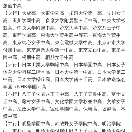
創価中高
【タ行】大成高、大東学園高、拓殖大学第一高、立川女子
高、玉川学園中高、多摩大学附属聖ヶ丘中高、中央大学杉
並高、中央大学附属中高、帝京大学中高、帝京八王子中
高、東亜学園高、東海大学菅生高中等部・東海大学菅生
高、東京純心女子中高、東京電機大学中高、東京都市大学
付属中高、東京農業大学第一中高、東京立正中高、東星学
園中高、桐朋中高、桐朋女子中高
【ナ行】日本工業大学駒場中高、日本学園中高、日本女子
体育大学附属二階堂高、日本大学第一中高、日本大学第二
中高、日本大学櫻丘高、日本大学鶴ヶ丘高、日本放送協会
学園（NHK学園）高
【ハ行】八王子学園八王子中高、八王子実践中高、富士見
丘中高、藤村女子中高、文化学園大学杉並中高、文華女子
中高、法政大学中高、宝仙学園中高、保善高、堀越高、本
郷中高
【マ行】明星学園中高、武蔵野女子学院中高、明治学院
中・東村山高、明治大学付属中野八王子中高、明治大学付