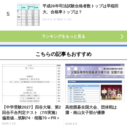
平成26年司法試験合格者数トップは早稲田
大、合格率トップは？
2014.9.10 Wed 11:03
ランキングをもっと見る
こちらの記事もおすすめ
【中学受験2027】四谷大塚、第2
高校囲碁全国大会、団体戦は
回合不合判定テスト（7/5実施）
灘・南山女子部が優勝
偏差値…筑駒74・桜蔭70＜PR＞
2026.7.10
2026.8.5