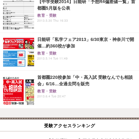
【中学受験2014】日能研「予想R4偏差値一覧」首
都圏5月版を公表
教育・受験
2013.5.30 Thu 16:33
日能研「私学フェア2013」6/30東京・神奈川で開
催…約360校が参加
教育・受験
2013.5.14 Tue 11:49
首都圏220校参加「中・高入試 受験なんでも相談
会」6/16…全過去問を販売
教育・受験
2013.6.4 Tue 20:47
受験アクセスランキング