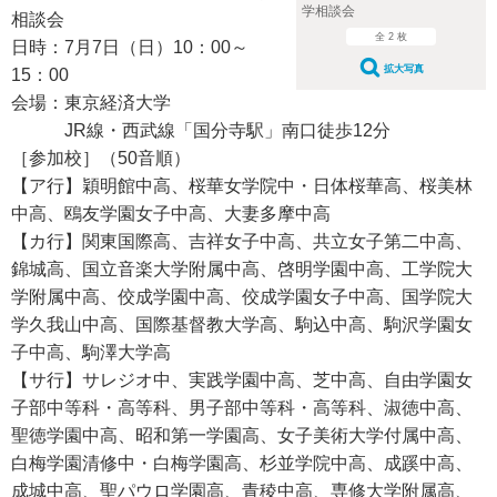
学相談会
相談会
全 2 枚
日時：7月7日（日）10：00～
拡大写真
15：00
会場：東京経済大学
JR線・西武線「国分寺駅」南口徒歩12分
［参加校］（50音順）
【ア行】穎明館中高、桜華女学院中・日体桜華高、桜美林
中高、鴎友学園女子中高、大妻多摩中高
【カ行】関東国際高、吉祥女子中高、共立女子第二中高、
錦城高、国立音楽大学附属中高、啓明学園中高、工学院大
学附属中高、佼成学園中高、佼成学園女子中高、国学院大
学久我山中高、国際基督教大学高、駒込中高、駒沢学園女
子中高、駒澤大学高
【サ行】サレジオ中、実践学園中高、芝中高、自由学園女
子部中等科・高等科、男子部中等科・高等科、淑徳中高、
聖徳学園中高、昭和第一学園高、女子美術大学付属中高、
白梅学園清修中・白梅学園高、杉並学院中高、成蹊中高、
成城中高、聖パウロ学園高、青稜中高、専修大学附属高、