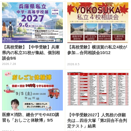
【高校受験】【中学受験】兵庫
【高校受験】横須賀の私立4校が
県内の私立31校が集結、個別相
参加…合同相談会10/12
談会9/6
2026.7.28
2026.8.5
医療✕消防、縫合デモやAED講
【中学受験2027】人気校の併願
習も「おしごと体験博」9/5
先は…四谷大塚「第2回合不合判
定テスト」結果