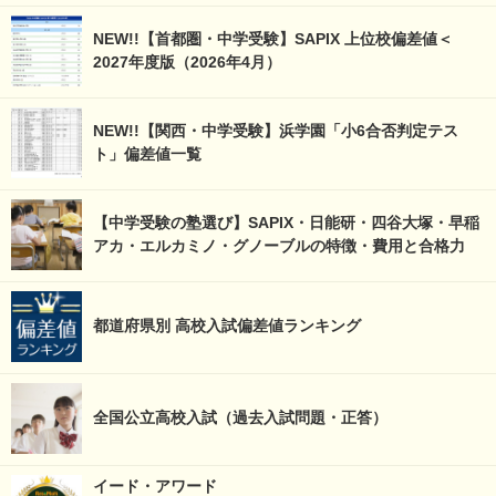
NEW!!【首都圏・中学受験】SAPIX 上位校偏差値＜
2027年度版（2026年4月）
NEW!!【関西・中学受験】浜学園「小6合否判定テス
ト」偏差値一覧
【中学受験の塾選び】SAPIX・日能研・四谷大塚・早稲
アカ・エルカミノ・グノーブルの特徴・費用と合格力
都道府県別 高校入試偏差値ランキング
全国公立高校入試（過去入試問題・正答）
イード・アワード