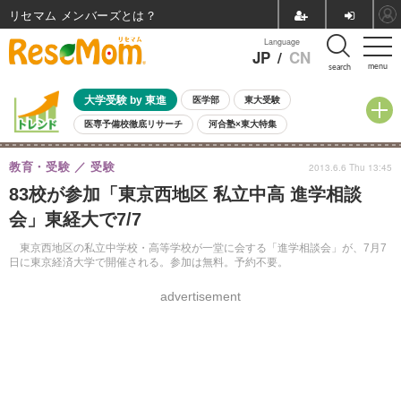
リセマム メンバーズ
Language
JP
/
CN
menu
search
大学受験 by 東進
医学部
東大受験
医専予備校徹底リサーチ
河合塾×東大特集
親子で考える大学選び
高校受験
中学受験
小学校受験
教育・受験
受験
2013.6.6 Thu 13:45
共通テスト
夏休み
8月開催学校説明会・相談会
83校が参加「東京西地区 私立中高 進学相談
8月開催イベント・WS
全国公立高校 過去問
人気記事
会」東経大で7/7
自由研究教材（小学生向け）
自由研究教材（中学生向け）
ランキング
東京西地区の私立中学校・高等学校が一堂に会する「進学相談会」が、7月7
日に東京経済大学で開催される。参加は無料。予約不要。
advertisement