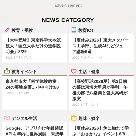
advertisement
NEWS CATEGORY
教育・受験
教育ICT
【大学受験】東京科学大や筑
【夏休み2026】東大メタバー
波大「国立大学だけの進学説
ス工学部、生成AIなどジュニ
明会」8/29
ア講座6選
2026.8.7 Fri 17:15
2026.7.30 Thu 11:15
教育イベント
生活・健康
東京都市大「科学体験教室」
【高校野球2026夏】第3日朝
24の実験企画…小中向け9/6
の部は東海大甲府が勝利、午
後の部で八幡商と健大高崎が
2026.8.7 Fri 18:15
激突
2026.8.7 Fri 12:45
デジタル生活
趣味・娯楽
Google、アプリ向け年齢確認
【夏休み2026】魚に触れて学
APIを年内に世界展開…未成年
ぶ「おさかな」イベント8/8…