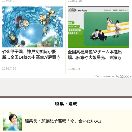
2026.8.6
2026.7.16
砂金甲子園、神戸女学院が優
全国高校麻雀32チーム本選出
勝…全国14校の中高生が腕競う
場…麻布や大阪星光、東海も
2026.7.29
2026.8.5
Recommended by
特集・連載
編集長・加藤紀子連載「今、会いたい人」