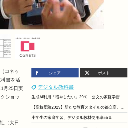
S（コネッ
シェア
ポスト
教科書を活
デジタル教科書
1月25日実
ークショッ
生成AI利用「増やしたい」29％…公文の家庭学習調査2025
【高校受験2029】新たな教育スタイルの都立高、港区白金に開校へ
小学生の家庭学習、デジタル教材使用率55％
2社（大日