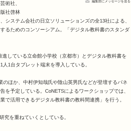
編集部にメッセージを送る
育芸術社、
出版社啓林
、システム会社の日立ソリューションズの全13社による、
発するためのコンソーシアム。「デジタル教科書のスタンダ
に推進している立命館小学校（京都市）とデジタル教科書を
1人1台タブレット端末を導入している。
業のほか、中村伊知哉氏や陰山英男氏などが登壇するパネ
告を予定している。CoNETSによるワークショップでは、
授業で活用できるデジタル教科書の教科間連携」を行う。
、研究を重ねていくとしている。