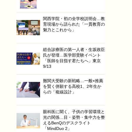
関西学院・初の全学校説明会…教
育現場から語られた「一貫教育の
魅力とこれから」
総合診療医の第一人者・生坂政臣
氏が登壇…医学部受験イベント
「医師を目指す君たちへ」東京
9/13
難関大受験の新戦略…一般×推薦
を賢く併願する高校1、2年生か
らの「複線設計」
眼科医に聞く、子供の学習環境と
光の関係…目・姿勢・集中力を整
えるBenQのデスクライト
「MindDuo 2」