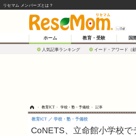
リセマム メンバーズ
ホーム
教育・受験
国
人気記事ランキング
イード・アワード（
ホーム
›
教育ICT
›
学校・塾・予備校
›
記事
教育ICT
学校・塾・予備校
CoNETS、立命館小学校