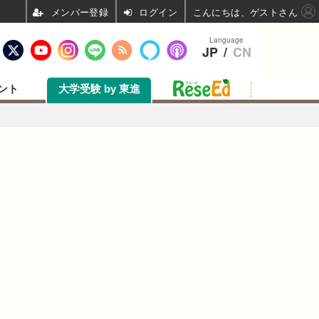
ログイン
こんにちは、ゲストさん
Language
JP
/
CN
ント
大学受験 by 東進