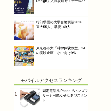
Design」入試攻略セミナー9/27
行知学園の大学合格実績2026…
東大55人、早慶149人
東京都市大「科学体験教室」24
の実験企画…小中向け9/6
モバイルアクセスランキング
固定電話風iPhoneでハンズフ
リーも可能な受話器型スタン
ド