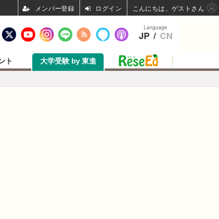
ログイン
こんにちは、ゲストさん
Language
JP
/
CN
ント
大学受験 by 東進