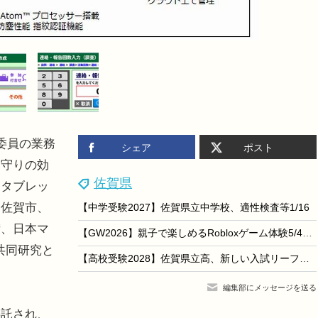
委員の業務
シェア
ポスト
見守りの効
佐賀県
るタブレッ
と佐賀市、
【中学受験2027】佐賀県立中学校、適性検査等1/16
術、日本マ
【GW2026】親子で楽しめるRobloxゲーム体験5/4佐賀…中高生が制作＆ブース運営
共同研究と
【高校受験2028】佐賀県立高、新しい入試リーフレット公開
編集部にメッセージを送る
託され、