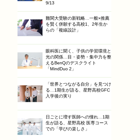
9/13
難関大受験の新戦略…一般×推薦
を賢く併願する高校1、2年生か
らの「複線設計」
眼科医に聞く、子供の学習環境と
光の関係…目・姿勢・集中力を整
えるBenQのデスクライト
「MindDuo 2」
「世界とつながる自分」を見つけ
る…1期生が語る、星野高校GFC
入学後の実り
日ごとに増す医師への憧れ…1期
生が語る、星野高校 医専コース
での「学びの楽しさ」