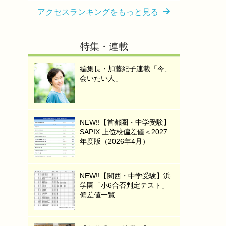
アクセスランキングをもっと見る
特集・連載
編集長・加藤紀子連載「今、
会いたい人」
NEW!!【首都圏・中学受験】
SAPIX 上位校偏差値＜2027
年度版（2026年4月）
NEW!!【関西・中学受験】浜
学園「小6合否判定テスト」
偏差値一覧