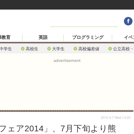
際教育
英語
プログラミング
イベ
中学生
高校生
大学生
高校偏差値
公立高校・
advertisement
2014.5.7 Wed 13:22
フェア2014」、7月下旬より熊