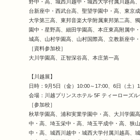
野中・高、城西川越中・城西大学付属川越高
台新座中・西武台高、聖望学園中・高、東京
大学第三高、東邦音楽大学附属東邦第二高、
園中・星野高、細田学園高、本庄東高附属中
城高、山村学園高、山村国際高、立教新座中
［資料参加校］
大川学園高、正智深谷高、本庄第一高
【川越展】
日時：9月5日（金）10:00～17:00、6日（土）10:
会場：川越プリンスホテル 5F ティーローズル
［参加校］
秋草学園高、浦和実業学園中・高、大川学園
中・高、埼玉栄中・高、埼玉平成中・高、狭
中・高、城西川越中・城西大学付属川越高、