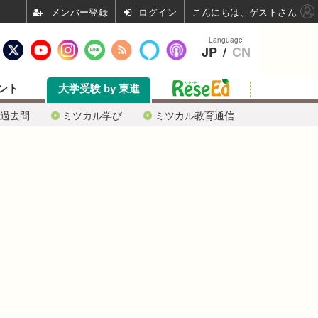
ログイン
こんにちは、ゲストさん
Language
JP
/
CN
ント
大学受験 by 東進
過去問
ミツカル学び
ミツカル教育通信