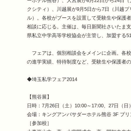
ーホテル熊谷）、大宮展が8月22日から24日
クシティ）、川越展が9月5日から7日（川越プ
ル）。各校がブースを設置して受験生や保護
相談に応じる。主催は、毎日新聞社さいたま
県私立中学高等学校協会が主管し、加盟する5
フェアは、個別相談会をメインに企画。各校
の進学実績、特待制度など、受験生や保護者
◆埼玉私学フェア2014
【熊谷展】
日時：7月26日（土）10:00～17:00、27日（日）1
会場：キングアンバサダーホテル熊谷 3F プリ
［参加校］