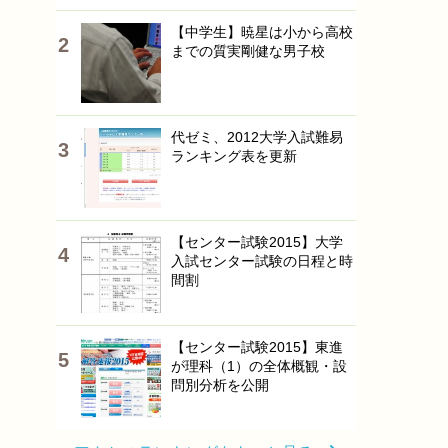
【中学生】暁星は小から高校
までの質実剛健な男子校
代ゼミ、2012大学入試難易
ランキング表を更新
【センター試験2015】大学
入試センター試験の日程と時
間割
【センター試験2015】東進
が理科（1）の全体概観・設
問別分析を公開