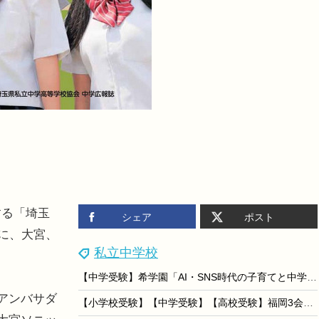
する「埼玉
シェア
ポスト
りに、大宮、
私立中学校
【中学受験】希学園「AI・SNS時代の子育てと中学受験の意義」9/18
アンバサダ
【小学校受験】【中学受験】【高校受験】福岡3会場「私立小中高校展」8/22-23