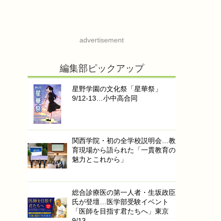
advertisement
編集部ピックアップ
星野学園の文化祭「星華祭」
9/12-13…小中高合同
関西学院・初の全学校説明会…教
育現場から語られた「一貫教育の
魅力とこれから」
総合診療医の第一人者・生坂政臣
氏が登壇…医学部受験イベント
「医師を目指す君たちへ」東京
9/13