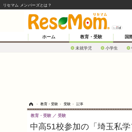
リセマム メンバーズ
ホーム
教育・受験
国
未就学児
小学生
ホーム
›
教育・受験
›
受験
›
記事
教育・受験
受験
中高51校参加の「埼玉私学