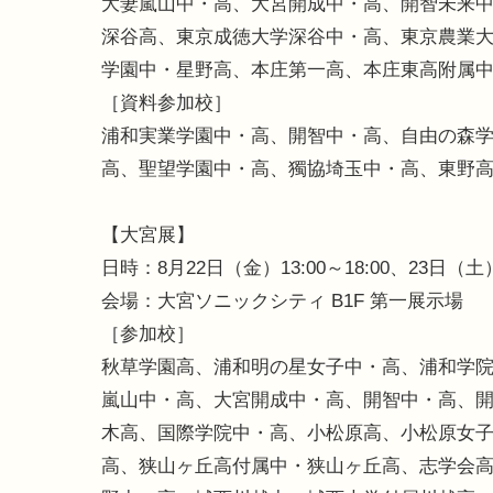
大妻嵐山中・高、大宮開成中・高、開智未来
深谷高、東京成徳大学深谷中・高、東京農業
学園中・星野高、本庄第一高、本庄東高附属
［資料参加校］
浦和実業学園中・高、開智中・高、自由の森
高、聖望学園中・高、獨協埼玉中・高、東野
【大宮展】
日時：8月22日（金）13:00～18:00、23日（土）10
会場：大宮ソニックシティ B1F 第一展示場
［参加校］
秋草学園高、浦和明の星女子中・高、浦和学
嵐山中・高、大宮開成中・高、開智中・高、
木高、国際学院中・高、小松原高、小松原女
高、狭山ヶ丘高付属中・狭山ヶ丘高、志学会