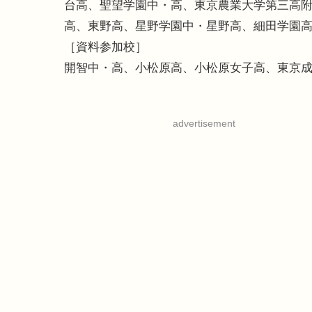
台高、聖望学園中・高、東京農業大学第三高
高、東野高、星野学園中・星野高、細田学園
［資料参加校］
開智中・高、小松原高、小松原女子高、東京
advertisement