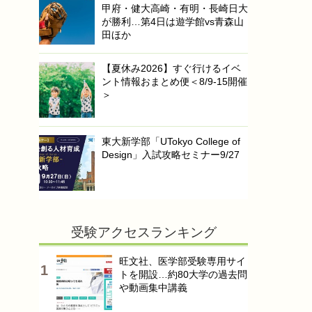
甲府・健大高崎・有明・長崎日大
が勝利…第4日は遊学館vs青森山
田ほか
【夏休み2026】すぐ行けるイベ
ント情報おまとめ便＜8/9-15開催
＞
東大新学部「UTokyo College of
Design」入試攻略セミナー9/27
受験アクセスランキング
旺文社、医学部受験専用サイ
トを開設…約80大学の過去問
や動画集中講義