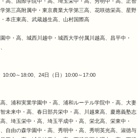
中・高、国際学院中・高、埼玉栄中・高、秀明中・高、正智
大学第三高附属中・東京農業大学第三高、花咲徳栄高、星野
中・本庄東高、武蔵越生高、山村国際高
学園中・高、城西川越中・城西大学付属川越高、昌平中・
高、
:00～18:00、24日（日）10:00～17:00
院高、浦和実業学園中・高、浦和ルーテル学院中・高、大妻
開智未来中・高、春日部共栄中・高、川越東高、慶應義塾志
子高、埼玉栄中・高、埼玉平成中・高、栄北高、栄東中・
高、自由の森学園中・高、秀明中・高、秀明英光高、淑徳与