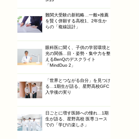
難関大受験の新戦略…一般×推薦
を賢く併願する高校1、2年生か
らの「複線設計」
眼科医に聞く、子供の学習環境と
光の関係…目・姿勢・集中力を整
えるBenQのデスクライト
「MindDuo 2」
「世界とつながる自分」を見つけ
る…1期生が語る、星野高校GFC
入学後の実り
日ごとに増す医師への憧れ…1期
生が語る、星野高校 医専コース
での「学びの楽しさ」