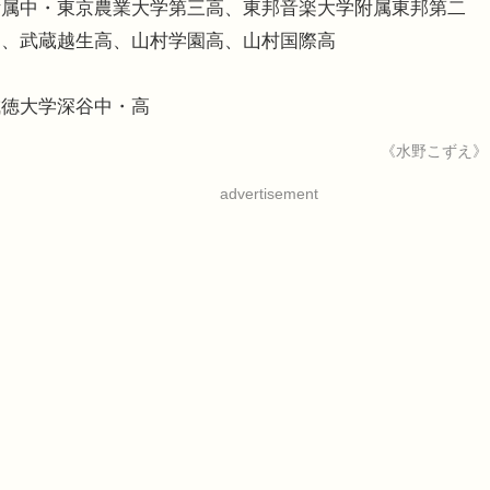
附属中・東京農業大学第三高、東邦音楽大学附属東邦第二
高、武蔵越生高、山村学園高、山村国際高
成徳大学深谷中・高
《水野こずえ》
advertisement