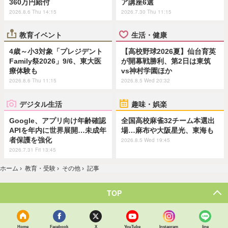
360万円給付
ア講座6選
2026.8.6 Thu 14:15
2026.7.30 Thu 11:15
教育イベント
生活・健康
4歳～小3対象「プレジデント
【高校野球2026夏】仙台育英
Family祭2026」9/6、東大医
が開幕戦勝利、第2日は東筑
療体験も
vs神村学園ほか
2026.8.6 Thu 11:15
2026.8.5 Wed 20:32
デジタル生活
趣味・娯楽
Google、アプリ向け年齢確認
全国高校麻雀32チーム本選出
APIを年内に世界展開…未成年
場…麻布や大阪星光、東海も
者保護を強化
2026.8.5 Wed 19:45
2026.7.31 Fri 13:45
ホーム
›
教育・受験
›
その他
›
記事
TOP
Home
Facebook
X
YouTube
Instagram
line