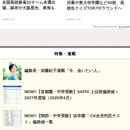
全国高校麻雀32チーム本選出
渋幕や東大寺学園など40校、高
場…麻布や大阪星光、東海も
校生クイズTOKYOラウンドへ
2026.8.5
2026.7.29
Recommended by
特集・連載
編集長・加藤紀子連載「今、会いたい人」
NEW!!【首都圏・中学受験】SAPIX 上位校偏差値＜
2027年度版（2026年4月）
NEW!!【関西・中学受験】浜学園「小6合否判定テス
ト」偏差値一覧