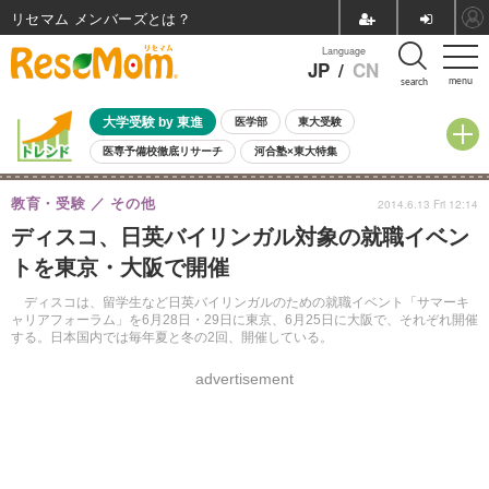
リセマム メンバーズ
Language
JP
/
CN
menu
search
大学受験 by 東進
医学部
東大受験
医専予備校徹底リサーチ
河合塾×東大特集
親子で考える大学選び
高校受験
中学受験
小学校受験
教育・受験
その他
2014.6.13 Fri 12:14
共通テスト
夏休み
8月開催学校説明会・相談会
ディスコ、日英バイリンガル対象の就職イベン
8月開催イベント・WS
全国公立高校 過去問
人気記事
トを東京・大阪で開催
自由研究教材（小学生向け）
自由研究教材（中学生向け）
ランキング
ディスコは、留学生など日英バイリンガルのための就職イベント「サマーキ
ャリアフォーラム」を6月28日・29日に東京、6月25日に大阪で、それぞれ開催
する。日本国内では毎年夏と冬の2回、開催している。
advertisement