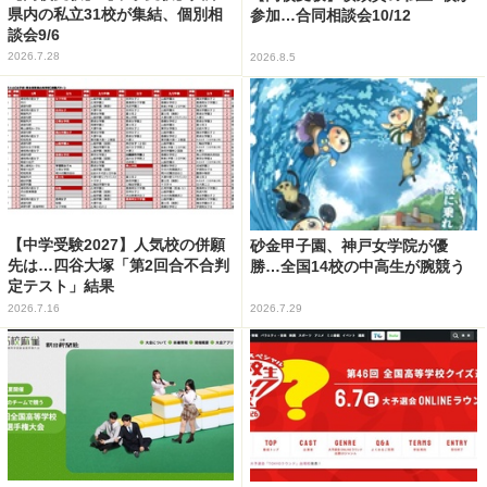
県内の私立31校が集結、個別相
参加…合同相談会10/12
談会9/6
2026.7.28
2026.8.5
【中学受験2027】人気校の併願
砂金甲子園、神戸女学院が優
先は…四谷大塚「第2回合不合判
勝…全国14校の中高生が腕競う
定テスト」結果
2026.7.16
2026.7.29