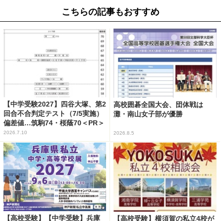
こちらの記事もおすすめ
【中学受験2027】四谷大塚、第2
高校囲碁全国大会、団体戦は
回合不合判定テスト（7/5実施）
灘・南山女子部が優勝
偏差値…筑駒74・桜蔭70＜PR＞
2026.7.10
2026.8.5
【高校受験】【中学受験】兵庫
【高校受験】横須賀の私立4校が