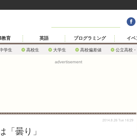
際教育
英語
プログラミング
イベ
中学生
高校生
大学生
高校偏差値
公立高校・
advertisement
2014.8.26 Tue 16:29
は「曇り」