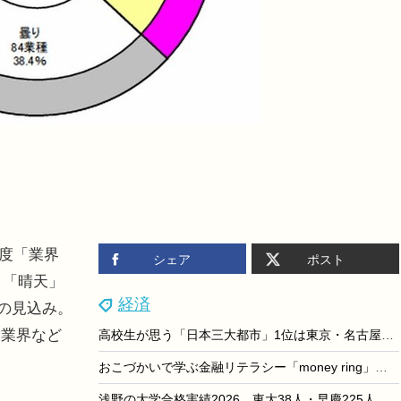
年度「業界
シェア
ポスト
、「晴天」
経済
少の見込み。
売業界など
高校生が思う「日本三大都市」1位は東京・名古屋・大阪、2位に横浜が入る理由とは
おこづかいで学ぶ金融リテラシー「money ring」セブン銀行
浅野の大学合格実績2026、東大38人・早慶225人・理科大110人