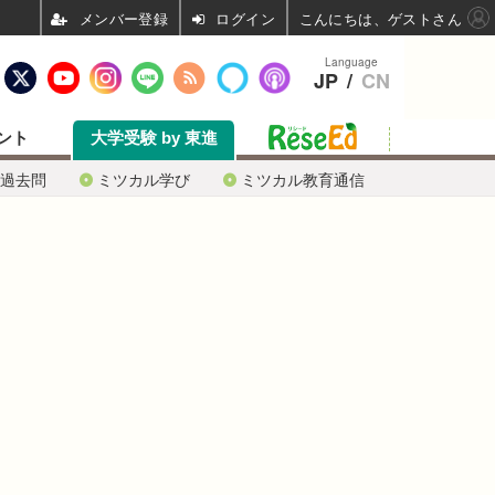
ログイン
こんにちは、ゲストさん
Language
JP
/
CN
ント
大学受験 by 東進
過去問
ミツカル学び
ミツカル教育通信