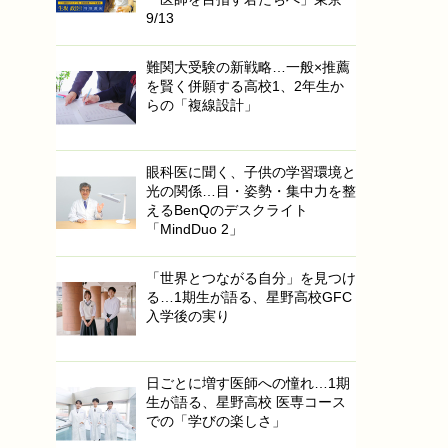
9/13
難関大受験の新戦略…一般×推薦
を賢く併願する高校1、2年生か
らの「複線設計」
眼科医に聞く、子供の学習環境と
光の関係…目・姿勢・集中力を整
えるBenQのデスクライト
「MindDuo 2」
「世界とつながる自分」を見つけ
る…1期生が語る、星野高校GFC
入学後の実り
日ごとに増す医師への憧れ…1期
生が語る、星野高校 医専コース
での「学びの楽しさ」