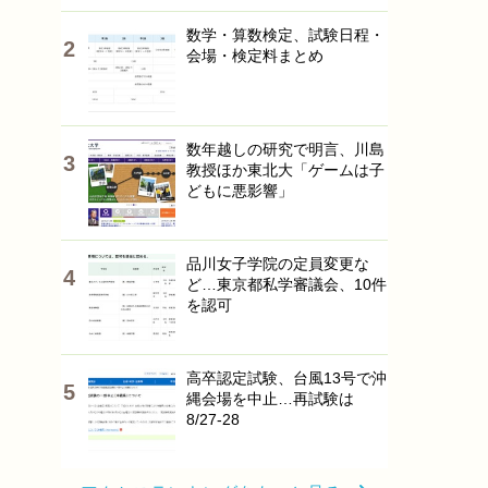
数学・算数検定、試験日程・
会場・検定料まとめ
数年越しの研究で明言、川島
教授ほか東北大「ゲームは子
どもに悪影響」
品川女子学院の定員変更な
ど…東京都私学審議会、10件
を認可
高卒認定試験、台風13号で沖
縄会場を中止…再試験は
8/27-28