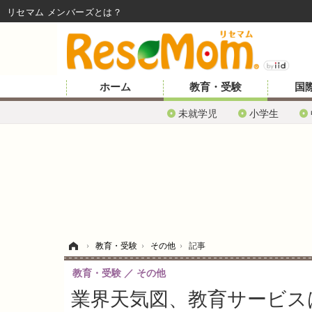
リセマム メンバーズ
ホーム
教育・受験
国
未就学児
小学生
ホーム
›
教育・受験
›
その他
›
記事
教育・受験
その他
業界天気図、教育サービス