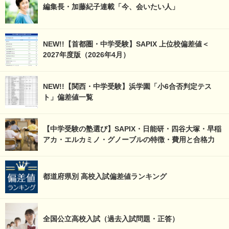
編集長・加藤紀子連載「今、会いたい人」
NEW!!【首都圏・中学受験】SAPIX 上位校偏差値＜
2027年度版（2026年4月）
NEW!!【関西・中学受験】浜学園「小6合否判定テス
ト」偏差値一覧
【中学受験の塾選び】SAPIX・日能研・四谷大塚・早稲
アカ・エルカミノ・グノーブルの特徴・費用と合格力
都道府県別 高校入試偏差値ランキング
全国公立高校入試（過去入試問題・正答）