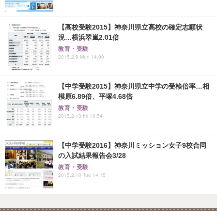
【高校受験2015】神奈川県立高校の確定志願状
況…横浜翠嵐2.01倍
教育・受験
2015.2.9 Mon 14:00
【中学受験2015】神奈川県立中学の受検倍率…相
模原6.89倍、平塚4.68倍
教育・受験
2015.2.13 Fri 10:54
【中学受験2016】神奈川ミッション女子9校合同
の入試結果報告会3/28
教育・受験
2015.2.10 Tue 14:15