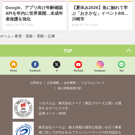
Google、アプリ向け年齢確認
【夏休み2026】魚に触れて学
APIを年内に世界展開…未成年
ぶ「おさかな」イベント8/8…
者保護を強化
川崎市
2026.7.31 Fri 13:45
2026.8.7 Fri 10:45
ホーム
›
教育・受験
›
受験
›
記事
TOP
Home
Facebook
X
YouTube
Instagram
line
お問合せ
広告掲載
会社概要
リセマムについて
個人情報保護方針
リセマムは、株式会社イード（東証グロース上場）の運
営するサービスです。
証券コード：6038
株式会社イードは、個人情報の適切な取扱いを行う事業
者に対して付与されるプライバシーマークの付与認定を