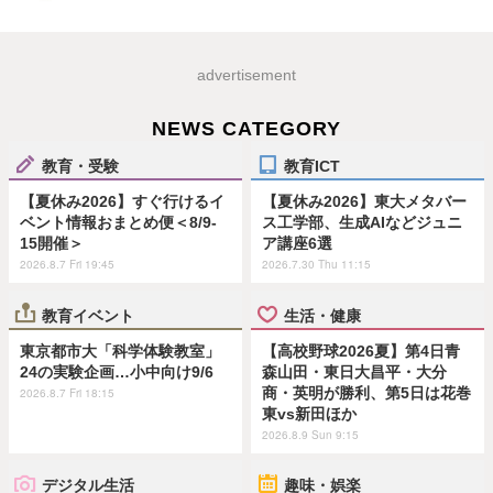
advertisement
NEWS CATEGORY
教育・受験
教育ICT
【夏休み2026】すぐ行けるイ
【夏休み2026】東大メタバー
ベント情報おまとめ便＜8/9-
ス工学部、生成AIなどジュニ
15開催＞
ア講座6選
2026.8.7 Fri 19:45
2026.7.30 Thu 11:15
教育イベント
生活・健康
東京都市大「科学体験教室」
【高校野球2026夏】第4日青
24の実験企画…小中向け9/6
森山田・東日大昌平・大分
商・英明が勝利、第5日は花巻
2026.8.7 Fri 18:15
東vs新田ほか
2026.8.9 Sun 9:15
デジタル生活
趣味・娯楽