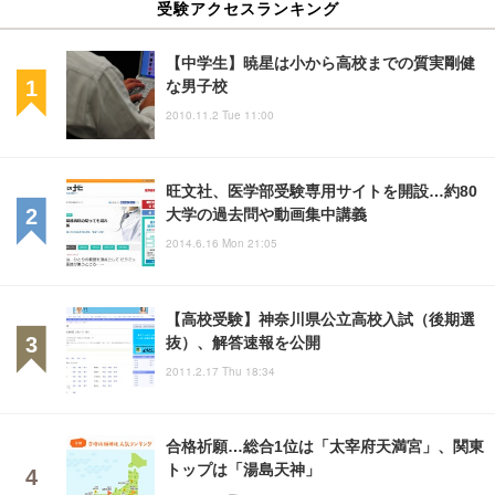
受験アクセスランキング
【中学生】暁星は小から高校までの質実剛健
な男子校
2010.11.2 Tue 11:00
旺文社、医学部受験専用サイトを開設…約80
大学の過去問や動画集中講義
2014.6.16 Mon 21:05
【高校受験】神奈川県公立高校入試（後期選
抜）、解答速報を公開
2011.2.17 Thu 18:34
合格祈願…総合1位は「太宰府天満宮」、関東
トップは「湯島天神」