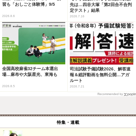
習も「おしごと体験博」9/5
先は…四谷大塚「第2回合不合判
定テスト」結果
2026.8.6
2026.7.16
全国高校麻雀32チーム本選出
司法試験予備試験2026、解答速
場…麻布や大阪星光、東海も
報＆総評動画を無料公開…アガ
ルート
2026.8.5
2026.7.21
Recommended by
特集・連載