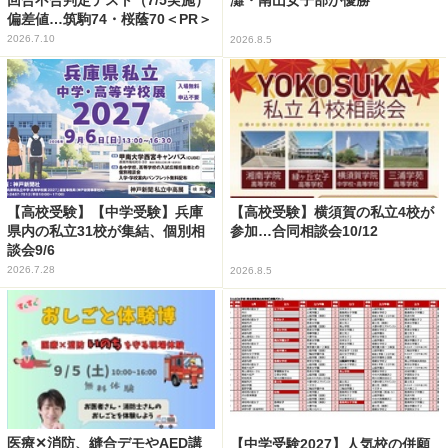
灘・南山女子部が優勝
偏差値…筑駒74・桜蔭70＜PR＞
2026.7.10
2026.8.5
【高校受験】【中学受験】兵庫
【高校受験】横須賀の私立4校が
県内の私立31校が集結、個別相
参加…合同相談会10/12
談会9/6
2026.7.28
2026.8.5
医療✕消防、縫合デモやAED講
【中学受験2027】人気校の併願