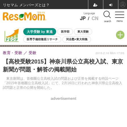
リセマム メンバーズ
Language
JP
/
CN
menu
search
大学受験 by 東進
医学部
東大受験
医専予備校徹底リサーチ
河合塾×東大特集
親子で考える大学選び
高校受験
中学受験
小学校受験
教育・受験
受験
2015.2.16 Mon 17:05
共通テスト
夏休み
8月開催学校説明会・相談会
【高校受験2015】神奈川県公立高校入試、東京
8月開催イベント・WS
全国公立高校 過去問
人気記事
新聞が問題・解答の掲載開始
自由研究教材（小学生向け）
自由研究教材（中学生向け）
ランキング
東京新聞は、首都圏公立高校入試の問題および正答を掲載する特設ページ
「2015年首都圏公立高校入試」にて、2月16日に行われた神奈川県公立高校入
試問題と正答の公開を開始した。
advertisement