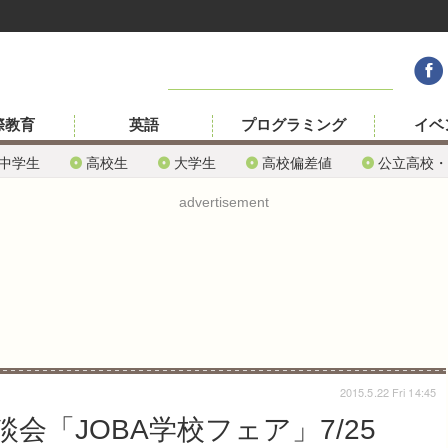
際教育
英語
プログラミング
イベ
中学生
高校生
大学生
高校偏差値
公立高校・
advertisement
2015.5.22 Fri 14:45
会「JOBA学校フェア」7/25