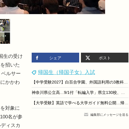
国生の受け
シェア
ポスト
生を招いた
帰国生（帰国子女）入試
、ベルサー
年にかかわ
【中学受験2027】白百合学園、外国語利用の3教科入試を導入
神奈川県公立高…9/1付「転編入学」県立130校、市立14校
【大学受験】英語で学べる大学ガイド無料公開…帰国子女アカデミー
を対象に
編集部にメッセージを送る
100名が参
ルディスカ