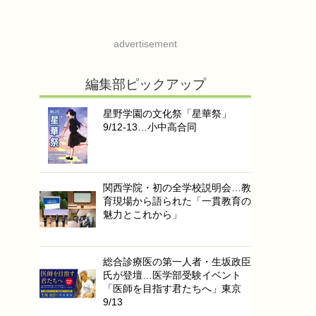
advertisement
編集部ピックアップ
星野学園の文化祭「星華祭」
9/12-13…小中高合同
関西学院・初の全学校説明会…教
育現場から語られた「一貫教育の
魅力とこれから」
総合診療医の第一人者・生坂政臣
氏が登壇…医学部受験イベント
「医師を目指す君たちへ」東京
9/13