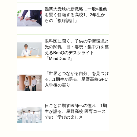
難関大受験の新戦略…一般×推薦
を賢く併願する高校1、2年生か
らの「複線設計」
眼科医に聞く、子供の学習環境と
光の関係…目・姿勢・集中力を整
えるBenQのデスクライト
「MindDuo 2」
「世界とつながる自分」を見つけ
る…1期生が語る、星野高校GFC
入学後の実り
日ごとに増す医師への憧れ…1期
生が語る、星野高校 医専コース
での「学びの楽しさ」