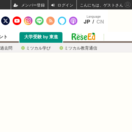
ログイン
こんにちは、ゲストさん
Language
JP
/
CN
ント
大学受験 by 東進
過去問
ミツカル学び
ミツカル教育通信