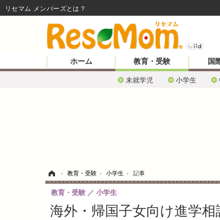
リセマム メンバーズ
ホーム
教育・受験
国
未就学児
小学生
ホーム
›
教育・受験
›
小学生
›
記事
教育・受験
小学生
海外・帰国子女向け進学相談