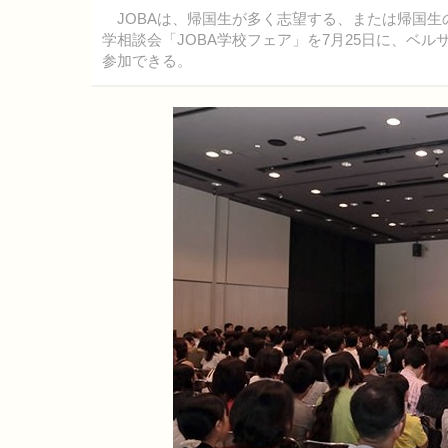
JOBAは、帰国生が多く志望する、または帰国生
学相談会「JOBA学校フェア」を7月25日に、ベ
参加できる。