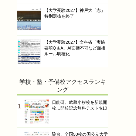
【大学受験2027】神戸大「志」
特別選抜を終了
【大学受験2027】文科省「実施
要項Q＆A」AI面接不可など面接
ルール明確化
学校・塾・予備校アクセスランキ
ング
日能研、武蔵小杉校を新規開
校…開校記念無料テスト4/10
駿台、全国50校の国公立大学