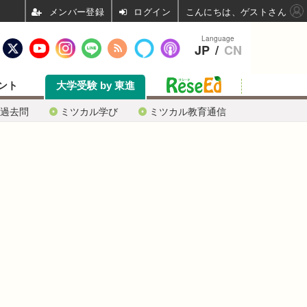
ログイン
こんにちは、ゲストさん
Language
JP
/
CN
ント
大学受験 by 東進
過去問
ミツカル学び
ミツカル教育通信