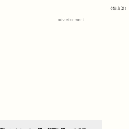
《畑山望》
advertisement