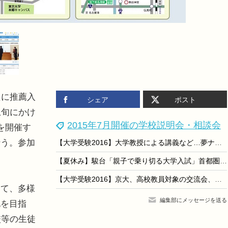
たに推薦入
シェア
ポスト
上旬にかけ
2015年7月開催の学校説明会・相談会
を開催す
行う。参加
【大学受験2016】大学教授による講義など…夢ナビライブ7/18名古屋
【夏休み】駿台「親子で乗り切る大学入試」首都圏各校舎で系統別に開催
【大学受験2016】京大、高校教員対象の交流会、全国4都市で開催
て、多様
編集部にメッセージを送る
化を目指
校等の生徒