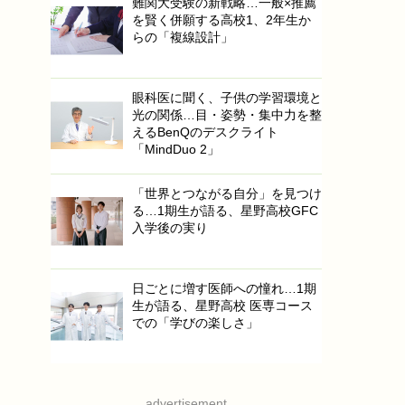
難関大受験の新戦略…一般×推薦
を賢く併願する高校1、2年生か
らの「複線設計」
眼科医に聞く、子供の学習環境と
光の関係…目・姿勢・集中力を整
えるBenQのデスクライト
「MindDuo 2」
「世界とつながる自分」を見つけ
る…1期生が語る、星野高校GFC
入学後の実り
日ごとに増す医師への憧れ…1期
生が語る、星野高校 医専コース
での「学びの楽しさ」
advertisement