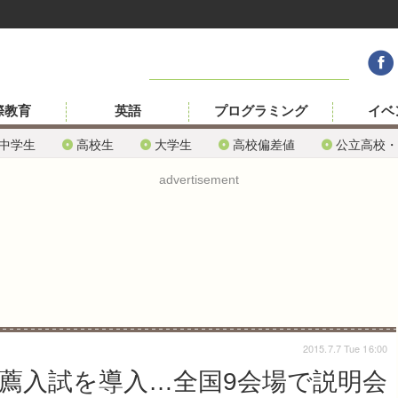
際教育
英語
プログラミング
イベ
中学生
高校生
大学生
高校偏差値
公立高校・
advertisement
2015.7.7 Tue 16:00
推薦入試を導入…全国9会場で説明会