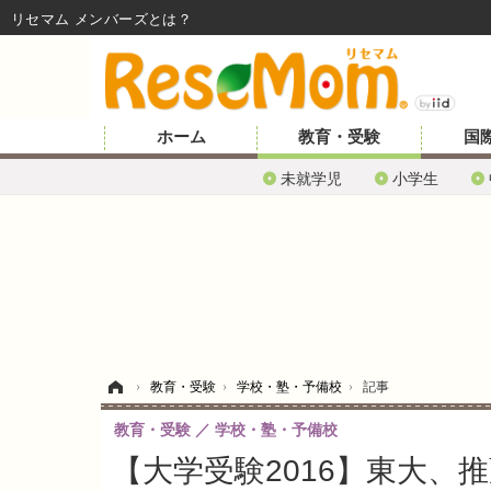
リセマム メンバーズ
ホーム
教育・受験
国
未就学児
小学生
ホーム
›
教育・受験
›
学校・塾・予備校
›
記事
教育・受験
学校・塾・予備校
【大学受験2016】東大、