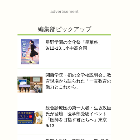
advertisement
編集部ピックアップ
星野学園の文化祭「星華祭」
9/12-13…小中高合同
関西学院・初の全学校説明会…教
育現場から語られた「一貫教育の
魅力とこれから」
総合診療医の第一人者・生坂政臣
氏が登壇…医学部受験イベント
「医師を目指す君たちへ」東京
9/13