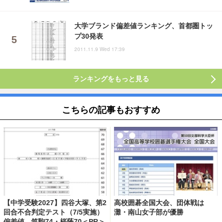
大学ブランド偏差値ランキング、首都圏トッ
プ30発表
2011.11.9 Wed 17:39
ランキングをもっと見る
こちらの記事もおすすめ
【中学受験2027】四谷大塚、第2
高校囲碁全国大会、団体戦は
回合不合判定テスト（7/5実施）
灘・南山女子部が優勝
偏差値…筑駒74・桜蔭70＜PR＞