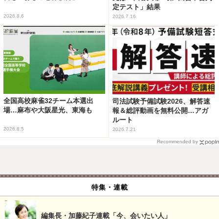
定テスト」結果
2026.8.6
2026.7.16
全国高校麻雀32チーム本選出
司法試験予備試験2026、解答速
場…麻布や大阪星光、東海も
報＆総評動画を無料公開…アガ
ルート
2026.8.5
2026.7.21
Recommended by
特集・連載
編集長・加藤紀子連載「今、会いたい人」