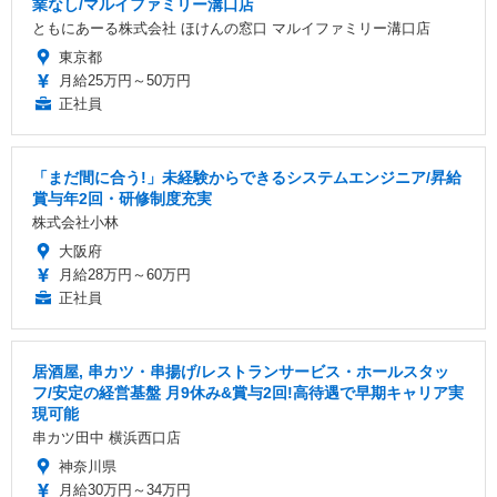
業なし/マルイファミリー溝口店
ともにあーる株式会社 ほけんの窓口 マルイファミリー溝口店
東京都
月給25万円～50万円
正社員
「まだ間に合う!」未経験からできるシステムエンジニア/昇給
賞与年2回・研修制度充実
株式会社小林
大阪府
月給28万円～60万円
正社員
居酒屋, 串カツ・串揚げ/レストランサービス・ホールスタッ
フ/安定の経営基盤 月9休み&賞与2回!高待遇で早期キャリア実
現可能
串カツ田中 横浜西口店
神奈川県
月給30万円～34万円