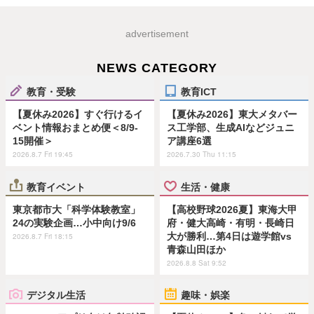
advertisement
NEWS CATEGORY
教育・受験
教育ICT
【夏休み2026】すぐ行けるイ
【夏休み2026】東大メタバー
ベント情報おまとめ便＜8/9-
ス工学部、生成AIなどジュニ
15開催＞
ア講座6選
2026.8.7 Fri 19:45
2026.7.30 Thu 11:15
教育イベント
生活・健康
東京都市大「科学体験教室」
【高校野球2026夏】東海大甲
24の実験企画…小中向け9/6
府・健大高崎・有明・長崎日
大が勝利…第4日は遊学館vs
2026.8.7 Fri 18:15
青森山田ほか
2026.8.8 Sat 9:52
デジタル生活
趣味・娯楽