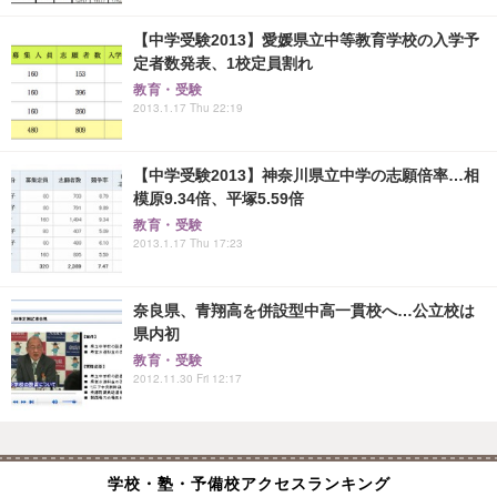
【中学受験2013】愛媛県立中等教育学校の入学予
定者数発表、1校定員割れ
教育・受験
2013.1.17 Thu 22:19
【中学受験2013】神奈川県立中学の志願倍率…相
模原9.34倍、平塚5.59倍
教育・受験
2013.1.17 Thu 17:23
奈良県、青翔高を併設型中高一貫校へ…公立校は
県内初
教育・受験
2012.11.30 Fri 12:17
学校・塾・予備校アクセスランキング