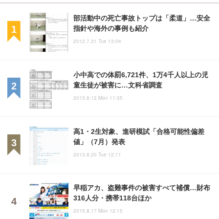
部活動中の死亡事故トップは「柔道」…安全
指針や海外の事例も紹介
2012.7.31 Tue 13:04
小中高での体罰6,721件、1万4千人以上の児
童生徒が被害に…文科省調査
2013.8.12 Mon 11:35
高1・2生対象、進研模試「合格可能性偏差
値」（7月）発表
2013.8.20 Tue 12:11
早稲アカ、盗難事件の被害すべて補償…財布
316人分・携帯118台ほか
2015.8.17 Mon 12:15