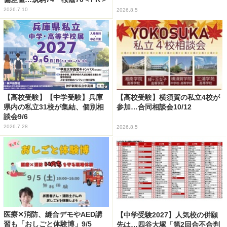
2026.7.10
2026.8.5
【高校受験】【中学受験】兵庫
【高校受験】横須賀の私立4校が
県内の私立31校が集結、個別相
参加…合同相談会10/12
談会9/6
2026.7.28
2026.8.5
医療✕消防、縫合デモやAED講
【中学受験2027】人気校の併願
習も「おしごと体験博」9/5
先は…四谷大塚「第2回合不合判