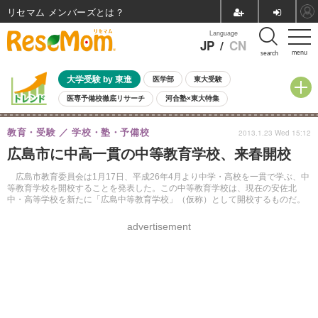
リセマム メンバーズ
Language
JP
/
CN
menu
search
大学受験 by 東進
医学部
東大受験
医専予備校徹底リサーチ
河合塾×東大特集
親子で考える大学選び
高校受験
中学受験
小学校受験
教育・受験
学校・塾・予備校
2013.1.23 Wed 15:12
共通テスト
夏休み
8月開催学校説明会・相談会
広島市に中高一貫の中等教育学校、来春開校
8月開催イベント・WS
全国公立高校 過去問
人気記事
自由研究教材（小学生向け）
自由研究教材（中学生向け）
ランキング
広島市教育委員会は1月17日、平成26年4月より中学・高校を一貫で学ぶ、中
等教育学校を開校することを発表した。この中等教育学校は、現在の安佐北
中・高等学校を新たに「広島中等教育学校」（仮称）として開校するものだ。
advertisement