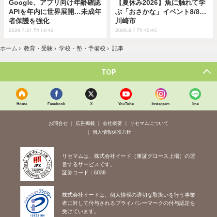
Google、アプリ向け年齢確認
【夏休み2026】魚に触れて学
APIを年内に世界展開…未成年
ぶ「おさかな」イベント8/8…
者保護を強化
川崎市
2026.7.31 Fri 13:45
2026.8.7 Fri 10:45
ホーム
›
教育・受験
›
学校・塾・予備校
›
記事
TOP
Home
Facebook
X
YouTube
Instagram
line
お問合せ
広告掲載
会社概要
リセマムについて
個人情報保護方針
リセマムは、株式会社イード（東証グロース上場）の運
営するサービスです。
証券コード：6038
株式会社イードは、個人情報の適切な取扱いを行う事業
者に対して付与されるプライバシーマークの付与認定を
受けています。