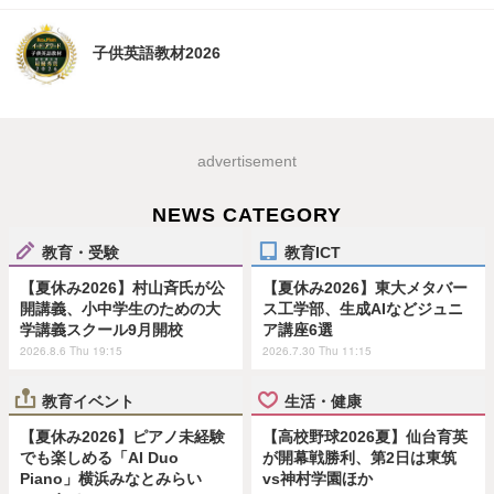
子供英語教材2026
advertisement
NEWS CATEGORY
教育・受験
教育ICT
【夏休み2026】村山斉氏が公
【夏休み2026】東大メタバー
開講義、小中学生のための大
ス工学部、生成AIなどジュニ
学講義スクール9月開校
ア講座6選
2026.8.6 Thu 19:15
2026.7.30 Thu 11:15
教育イベント
生活・健康
【夏休み2026】ピアノ未経験
【高校野球2026夏】仙台育英
でも楽しめる「AI Duo
が開幕戦勝利、第2日は東筑
Piano」横浜みなとみらい
vs神村学園ほか