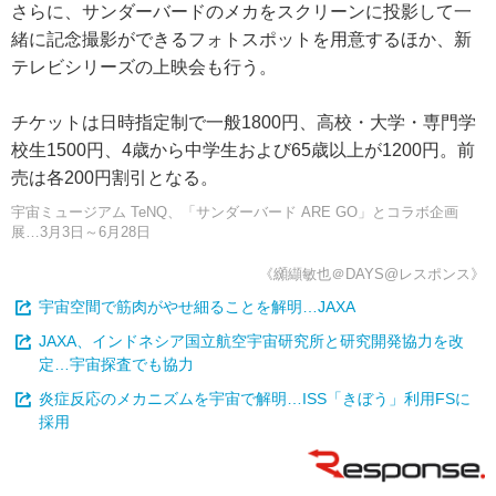
さらに、サンダーバードのメカをスクリーンに投影して一
緒に記念撮影ができるフォトスポットを用意するほか、新
テレビシリーズの上映会も行う。
チケットは日時指定制で一般1800円、高校・大学・専門学
校生1500円、4歳から中学生および65歳以上が1200円。前
売は各200円割引となる。
宇宙ミュージアム TeNQ、「サンダーバード ARE GO」とコラボ企画
展…3月3日～6月28日
《纐纈敏也＠DAYS@レスポンス》
宇宙空間で筋肉がやせ細ることを解明…JAXA
JAXA、インドネシア国立航空宇宙研究所と研究開発協力を改
定…宇宙探査でも協力
炎症反応のメカニズムを宇宙で解明…ISS「きぼう」利用FSに
採用