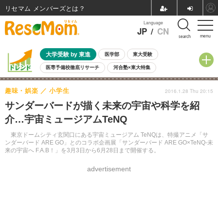
リセマム メンバーズ
Language
JP
/
CN
menu
search
大学受験 by 東進
医学部
東大受験
医専予備校徹底リサーチ
河合塾×東大特集
親子で考える大学選び
高校受験
中学受験
小学校受験
趣味・娯楽
小学生
2016.1.28 Thu 20:15
共通テスト
夏休み
8月開催学校説明会・相談会
サンダーバードが描く未来の宇宙や科学を紹
8月開催イベント・WS
全国公立高校 過去問
人気記事
介…宇宙ミュージアムTeNQ
自由研究教材（小学生向け）
自由研究教材（中学生向け）
ランキング
東京ドームシティ玄関口にある宇宙ミュージアム TeNQは、特撮アニメ「サ
ンダーバード ARE GO」とのコラボ企画展「サンダーバード ARE GO×TeNQ-未
来の宇宙へ F.A.B！」を3月3日から6月28日まで開催する。
advertisement