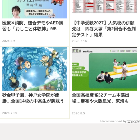
医療✕消防、縫合デモやAED講
【中学受験2027】人気校の併願
習も「おしごと体験博」9/5
先は…四谷大塚「第2回合不合判
定テスト」結果
2026.8.6
2026.7.16
砂金甲子園、神戸女学院が優
全国高校麻雀32チーム本選出
勝…全国14校の中高生が腕競う
場…麻布や大阪星光、東海も
2026.7.29
2026.8.5
Recommended by