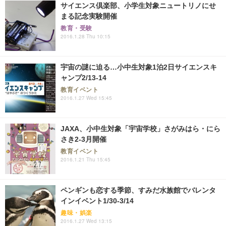
サイエンス倶楽部、小学生対象ニュートリノにせ
まる記念実験開催
教育・受験
2016.1.28 Thu 10:15
宇宙の謎に迫る…小中生対象1泊2日サイエンスキ
ャンプ2/13-14
教育イベント
2016.1.27 Wed 15:45
JAXA、小中生対象「宇宙学校」さがみはら・にら
さき2-3月開催
教育イベント
2016.1.21 Thu 15:45
ペンギンも恋する季節、すみだ水族館でバレンタ
インイベント1/30-3/14
趣味・娯楽
2016.1.27 Wed 13:15