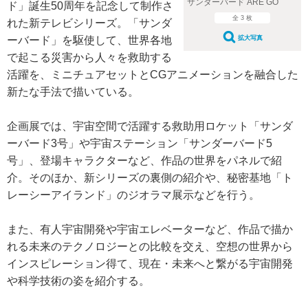
サンダーバード ARE GO
ド」誕生50周年を記念して制作さ
全 3 枚
れた新テレビシリーズ。「サンダ
ーバード」を駆使して、世界各地
拡大写真
で起こる災害から人々を救助する
活躍を、ミニチュアセットとCGアニメーションを融合した
新たな手法で描いている。
企画展では、宇宙空間で活躍する救助用ロケット「サンダ
ーバード3号」や宇宙ステーション「サンダーバード5
号」、登場キャラクターなど、作品の世界をパネルで紹
介。そのほか、新シリーズの裏側の紹介や、秘密基地「ト
レーシーアイランド」のジオラマ展示などを行う。
また、有人宇宙開発や宇宙エレベーターなど、作品で描か
れる未来のテクノロジーとの比較を交え、空想の世界から
インスピレーション得て、現在・未来へと繋がる宇宙開発
や科学技術の姿を紹介する。