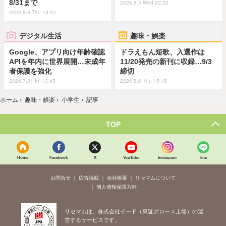
8/31まで
2026.8.5 Wed 20:32
2026.8.6 Thu 19:45
デジタル生活
趣味・娯楽
Google、アプリ向け年齢確認
ドラえもん短歌、入選作は
APIを年内に世界展開…未成年
11/20発売の新刊に収録…9/3
者保護を強化
締切
2026.7.31 Fri 13:45
2026.8.6 Thu 15:15
ホーム
›
趣味・娯楽
›
小学生
›
記事
TOP
Home
Facebook
X
YouTube
Instagram
line
お問合せ
広告掲載
会社概要
リセマムについて
個人情報保護方針
リセマムは、株式会社イード（東証グロース上場）の運
営するサービスです。