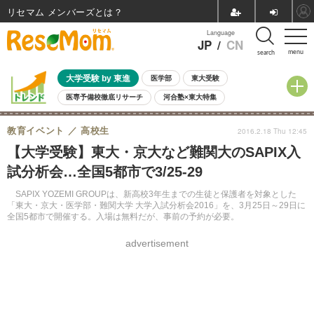
リセマム メンバーズ
Language
JP
/
CN
menu
search
大学受験 by 東進
医学部
東大受験
医専予備校徹底リサーチ
河合塾×東大特集
親子で考える大学選び
高校受験
中学受験
小学校受験
教育イベント
高校生
2016.2.18 Thu 12:45
共通テスト
夏休み
8月開催学校説明会・相談会
【大学受験】東大・京大など難関大のSAPIX入
8月開催イベント・WS
全国公立高校 過去問
人気記事
試分析会…全国5都市で3/25-29
自由研究教材（小学生向け）
自由研究教材（中学生向け）
ランキング
SAPIX YOZEMI GROUPは、新高校3年生までの生徒と保護者を対象とした
「東大・京大・医学部・難関大学 大学入試分析会2016」を、3月25日～29日に
全国5都市で開催する。入場は無料だが、事前の予約が必要。
advertisement