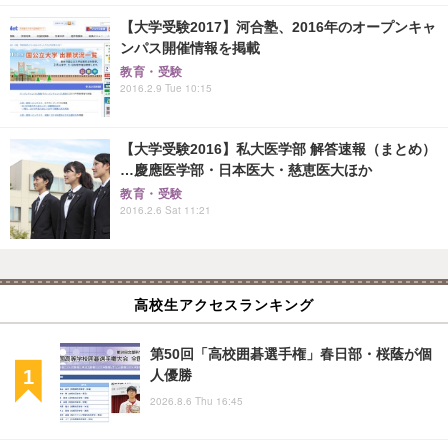
【大学受験2017】河合塾、2016年のオープンキャ
ンパス開催情報を掲載
教育・受験
2016.2.9 Tue 10:15
【大学受験2016】私大医学部 解答速報（まとめ）
…慶應医学部・日本医大・慈恵医大ほか
教育・受験
2016.2.6 Sat 11:21
高校生アクセスランキング
第50回「高校囲碁選手権」春日部・桜蔭が個
人優勝
2026.8.6 Thu 16:45