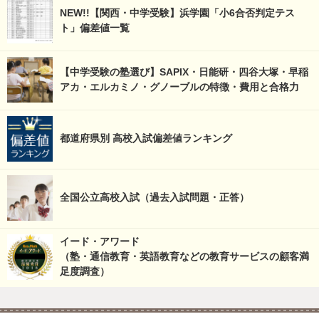
NEW!!【関西・中学受験】浜学園「小6合否判定テス
ト」偏差値一覧
【中学受験の塾選び】SAPIX・日能研・四谷大塚・早稲
アカ・エルカミノ・グノーブルの特徴・費用と合格力
都道府県別 高校入試偏差値ランキング
全国公立高校入試（過去入試問題・正答）
イード・アワード
（塾・通信教育・英語教育などの教育サービスの顧客満
足度調査）