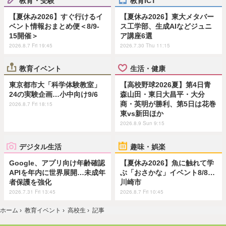
【夏休み2026】すぐ行けるイ
【夏休み2026】東大メタバー
ベント情報おまとめ便＜8/9-
ス工学部、生成AIなどジュニ
15開催＞
ア講座6選
2026.8.7 Fri 19:45
2026.7.30 Thu 11:15
教育イベント
生活・健康
東京都市大「科学体験教室」
【高校野球2026夏】第4日青
24の実験企画…小中向け9/6
森山田・東日大昌平・大分
商・英明が勝利、第5日は花巻
2026.8.7 Fri 18:15
東vs新田ほか
2026.8.9 Sun 9:15
デジタル生活
趣味・娯楽
Google、アプリ向け年齢確認
【夏休み2026】魚に触れて学
APIを年内に世界展開…未成年
ぶ「おさかな」イベント8/8…
者保護を強化
川崎市
2026.7.31 Fri 13:45
2026.8.7 Fri 10:45
ホーム
›
教育イベント
›
高校生
›
記事