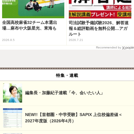
全国高校麻雀32チーム本選出
司法試験予備試験2026、解答速
場…麻布や大阪星光、東海も
報＆総評動画を無料公開…アガ
ルート
2026.8.5
2026.7.21
Recommended by
特集・連載
編集長・加藤紀子連載「今、会いたい人」
NEW!!【首都圏・中学受験】SAPIX 上位校偏差値＜
2027年度版（2026年4月）