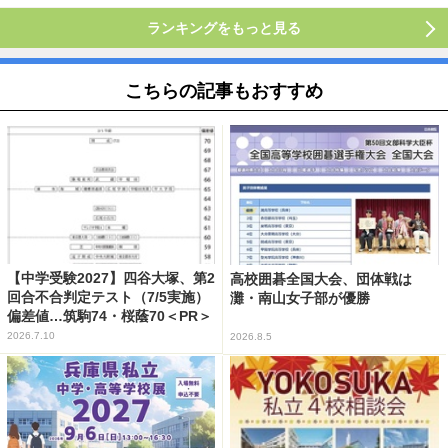
ランキングをもっと見る
こちらの記事もおすすめ
【中学受験2027】四谷大塚、第2
高校囲碁全国大会、団体戦は
回合不合判定テスト（7/5実施）
灘・南山女子部が優勝
偏差値…筑駒74・桜蔭70＜PR＞
2026.7.10
2026.8.5