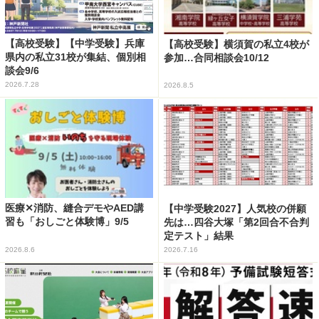
【高校受験】【中学受験】兵庫
【高校受験】横須賀の私立4校が
県内の私立31校が集結、個別相
参加…合同相談会10/12
談会9/6
2026.7.28
2026.8.5
医療✕消防、縫合デモやAED講
【中学受験2027】人気校の併願
習も「おしごと体験博」9/5
先は…四谷大塚「第2回合不合判
定テスト」結果
2026.8.6
2026.7.16