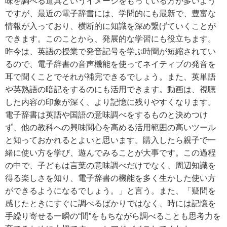
味を調べる道具というイメージをもっている方が多いよう
ですが、最近の電子辞書には、学問的にも最新で、豊富な
情報が入っており、横断的に知識を深め繋げていくことが
できます。このことから、発展的な学習にも役立ちます。
昨今は、英語の授業で発音記号を学ぶ時間が短縮されてい
るので、電子辞書の音声機能を使ってネイティブの発音を
耳で聞くことでそれが補完できるでしょう。また、英単語
や英熟語の暗記をするのにも活用できます。動画は、視聴
した内容の印象が深く、より記憶に残りやすくなります。
電子辞書は英語や国語の意味調べをするものと決めつけ
ず、他の教科への興味関心を高める活用範囲の高いツール
と知っておかれるとよいと思います。購入したら親子で一
緒に使い方を学び、遊んでみることが大事です。この過程
の中で、子どもは言葉の意味調べだけでなく、周辺知識を
得る楽しさを知り、電子辞書の機能を多く生かした使い方
ができるようになるでしょう。」と言う。また、「疑問を
感じたときにすぐに調べるばかりではなく、時には記憶を
手繰り寄せる一瞬の“間”をもちながら調べることも思考力を