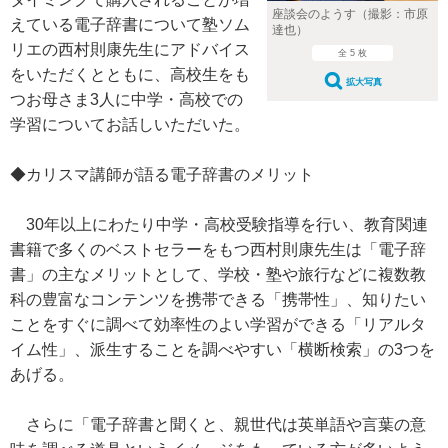
座談会のようす（撮影：市原
えている電子辞書について塾ソム
達也）
リエの西村則康先生にアドバイス
全 5 枚
をいただくとともに、高校生をも
拡大写真
つお母さま3人に中学・高校での
学習についてお話しいただいた。
◆カリスマ講師が語る電子辞書のメリット
30年以上にわたり中学・高校受験指導を行い、教育関連
書籍で多くのベストセラーをもつ西村則康先生は「電子辞
書」の主なメリットとして、学校・塾や旅行などに複数教
科の豊富なコンテンツを携帯できる「携帯性」、知りたい
ことをすぐに調べて効率性のよい学習ができる「リアルタ
イム性」、派生することを調べやすい「横断検索」の3つを
あげる。
さらに「電子辞書と聞くと、親世代は英単語や言葉の意