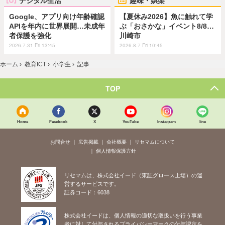
デジタル生活
趣味・娯楽
Google、アプリ向け年齢確認
【夏休み2026】魚に触れて学
APIを年内に世界展開…未成年
ぶ「おさかな」イベント8/8…
者保護を強化
川崎市
2026.7.31 Fri 13:45
2026.8.7 Fri 10:45
ホーム
›
教育ICT
›
小学生
›
記事
TOP
Home
Facebook
X
YouTube
Instagram
line
お問合せ
広告掲載
会社概要
リセマムについて
個人情報保護方針
リセマムは、株式会社イード（東証グロース上場）の運
営するサービスです。
証券コード：6038
株式会社イードは、個人情報の適切な取扱いを行う事業
者に対して付与されるプライバシーマークの付与認定を