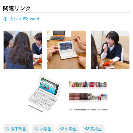
関連リンク
カシオ EX-word
電子辞書
小学生
中学生
高校生