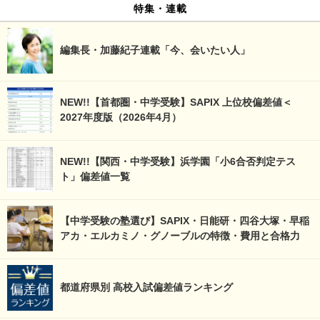
特集・連載
編集長・加藤紀子連載「今、会いたい人」
NEW!!【首都圏・中学受験】SAPIX 上位校偏差値＜
2027年度版（2026年4月）
NEW!!【関西・中学受験】浜学園「小6合否判定テス
ト」偏差値一覧
【中学受験の塾選び】SAPIX・日能研・四谷大塚・早稲
アカ・エルカミノ・グノーブルの特徴・費用と合格力
都道府県別 高校入試偏差値ランキング