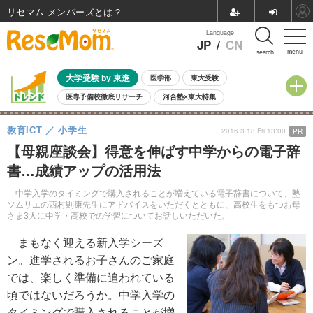
リセマム メンバーズ
Language
JP
/
CN
menu
search
大学受験 by 東進
医学部
東大受験
医専予備校徹底リサーチ
河合塾×東大特集
親子で考える大学選び
高校受験
中学受験
小学校受験
教育ICT
小学生
2016.3.18 Fri 13:00
PR
共通テスト
夏休み
8月開催学校説明会・相談会
【母親座談会】得意を伸ばす中学からの電子辞
8月開催イベント・WS
全国公立高校 過去問
人気記事
書…成績アップの活用法
自由研究教材（小学生向け）
自由研究教材（中学生向け）
ランキング
中学入学のタイミングで購入されることが増えている電子辞書について、塾
ソムリエの西村則康先生にアドバイスをいただくとともに、高校生をもつお母
さま3人に中学・高校での学習についてお話しいただいた。
まもなく迎える新入学シーズ
ン。進学されるお子さんのご家庭
では、楽しく準備に追われている
頃ではないだろうか。中学入学の
タイミングで購入されることが増