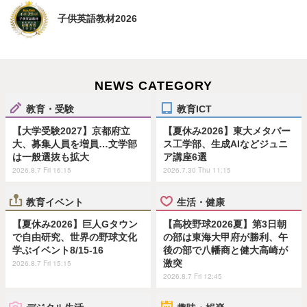
子供英語教材2026
NEWS CATEGORY
教育・受験
教育ICT
【大学受験2027】京都府立
【夏休み2026】東大メタバー
大、募集人員を増員…文学部
ス工学部、生成AIなどジュニ
は一般選抜も拡大
ア講座6選
2026.8.7 Fri 16:15
2026.7.30 Thu 11:15
教育イベント
生活・健康
【夏休み2026】巨人Gタウン
【高校野球2026夏】第3日朝
で自由研究、世界の野球文化
の部は東海大甲府が勝利、午
学ぶイベント8/15-16
後の部で八幡商と健大高崎が
激突
2026.8.7 Fri 15:15
2026.8.7 Fri 12:45