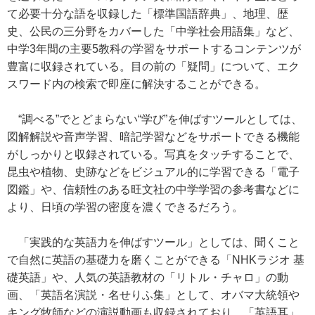
て必要十分な語を収録した「標準国語辞典」、地理、歴
史、公民の三分野をカバーした「中学社会用語集」など、
中学3年間の主要5教科の学習をサポートするコンテンツが
豊富に収録されている。目の前の「疑問」について、エク
スワード内の検索で即座に解決することができる。
“調べる”でとどまらない“学び”を伸ばすツールとしては、
図解解説や音声学習、暗記学習などをサポートできる機能
がしっかりと収録されている。写真をタッチすることで、
昆虫や植物、史跡などをビジュアル的に学習できる「電子
図鑑」や、信頼性のある旺文社の中学学習の参考書などに
より、日頃の学習の密度を濃くできるだろう。
「実践的な英語力を伸ばすツール」としては、聞くこと
で自然に英語の基礎力を磨くことができる「NHKラジオ 基
礎英語」や、人気の英語教材の「リトル・チャロ」の動
画、「英語名演説・名せりふ集」として、オバマ大統領や
キング牧師などの演説動画も収録されており、「英語耳」