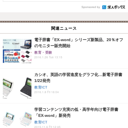
Sponsored by
関連ニュース
電子辞書「EX-word」シリーズ新製品、20％オフ
のモニター販売開始
教育・受験
2016.1.26 Tue 13:15
カシオ、英語の学習進度をグラフ化…新電子辞書
1/22発売
教育ICT
2016.1.8 Fri 16:04
学習コンテンツ充実の低・高学年向け電子辞書
「EX-word」新発売
教育ICT
2015.11.6 Fri 12:45