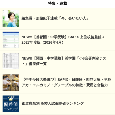
特集・連載
編集長・加藤紀子連載「今、会いたい人」
NEW!!【首都圏・中学受験】SAPIX 上位校偏差値＜
2027年度版（2026年4月）
NEW!!【関西・中学受験】浜学園「小6合否判定テス
ト」偏差値一覧
【中学受験の塾選び】SAPIX・日能研・四谷大塚・早稲
アカ・エルカミノ・グノーブルの特徴・費用と合格力
都道府県別 高校入試偏差値ランキング