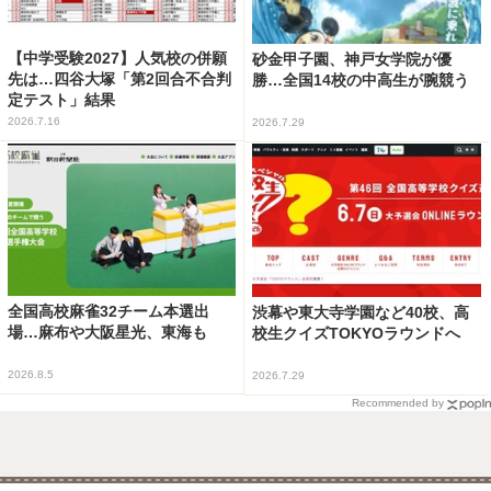
【中学受験2027】人気校の併願
砂金甲子園、神戸女学院が優
先は…四谷大塚「第2回合不合判
勝…全国14校の中高生が腕競う
定テスト」結果
2026.7.16
2026.7.29
全国高校麻雀32チーム本選出
渋幕や東大寺学園など40校、高
場…麻布や大阪星光、東海も
校生クイズTOKYOラウンドへ
2026.8.5
2026.7.29
Recommended by