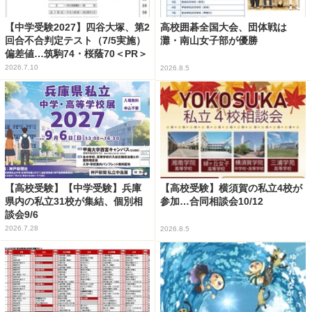
【中学受験2027】四谷大塚、第2
高校囲碁全国大会、団体戦は
回合不合判定テスト（7/5実施）
灘・南山女子部が優勝
偏差値…筑駒74・桜蔭70＜PR＞
2026.7.10
2026.8.5
【高校受験】【中学受験】兵庫
【高校受験】横須賀の私立4校が
県内の私立31校が集結、個別相
参加…合同相談会10/12
談会9/6
2026.7.28
2026.8.5