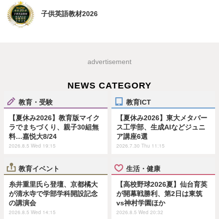
子供英語教材2026
advertisement
NEWS CATEGORY
教育・受験
教育ICT
【夏休み2026】教育版マイク
【夏休み2026】東大メタバー
ラでまちづくり、親子30組無
ス工学部、生成AIなどジュニ
料…嘉悦大8/24
ア講座6選
2026.8.5 Wed 19:15
2026.7.30 Thu 11:15
教育イベント
生活・健康
糸井重里氏ら登壇、京都橘大
【高校野球2026夏】仙台育英
が清水寺で学部学科開設記念
が開幕戦勝利、第2日は東筑
の講演会
vs神村学園ほか
2026.8.5 Wed 14:15
2026.8.5 Wed 20:32