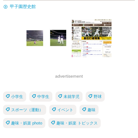
甲子園歴史館
advertisement
小学生
中学生
未就学児
野球
スポーツ（運動）
イベント
趣味
趣味・娯楽 photo
趣味・娯楽 トピックス