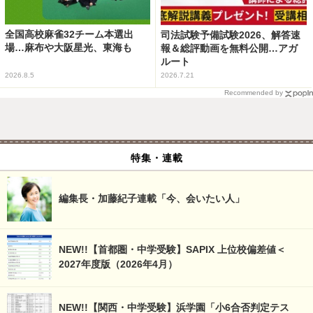
全国高校麻雀32チーム本選出
司法試験予備試験2026、解答速
場…麻布や大阪星光、東海も
報＆総評動画を無料公開…アガ
ルート
2026.8.5
2026.7.21
Recommended by
特集・連載
編集長・加藤紀子連載「今、会いたい人」
NEW!!【首都圏・中学受験】SAPIX 上位校偏差値＜
2027年度版（2026年4月）
NEW!!【関西・中学受験】浜学園「小6合否判定テス