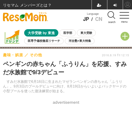
リセマム メンバーズ
Language
JP
/
CN
menu
search
大学受験 by 東進
医学部
東大受験
医専予備校徹底リサーチ
河合塾×東大特集
親子で考える大学選び
高校受験
中学受験
小学校受験
趣味・娯楽
その他
2016.8.19 Fri 12:15
共通テスト
夏休み
8月開催学校説明会・相談会
ペンギンの赤ちゃん「ふうりん」を応援、すみ
8月開催イベント・WS
全国公立高校 過去問
人気記事
だ水族館で9/3デビュー
自由研究教材（小学生向け）
自由研究教材（中学生向け）
ランキング
すみだ水族館で6月16日に生まれたマゼランペンギンの赤ちゃん「ふうり
ん」。9月3日のプールデビューに向け、8月19日からいよいよバックヤードの
小型プールを使った遊泳練習が始まる。
advertisement