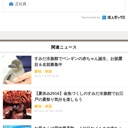
正社員
Sponsored by
関連ニュース
すみだ水族館でペンギンの赤ちゃん誕生、お披露
目＆名前募集中
趣味・娯楽
2016.7.8 Fri 16:45
【夏休み2016】金魚づくしのすみだ水族館でお江
戸の夏祭り気分を楽しもう
趣味・娯楽
2016.5.19 Thu 18:45