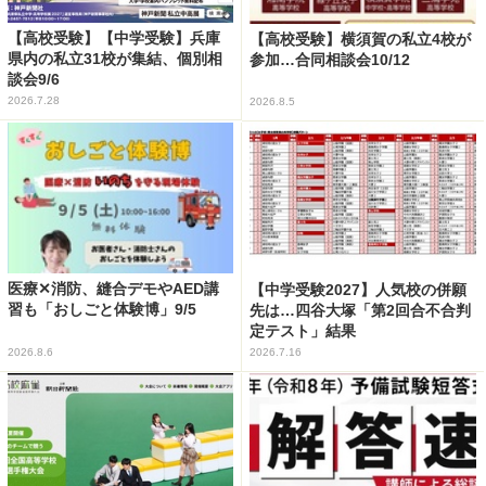
【高校受験】【中学受験】兵庫
【高校受験】横須賀の私立4校が
県内の私立31校が集結、個別相
参加…合同相談会10/12
談会9/6
2026.7.28
2026.8.5
医療✕消防、縫合デモやAED講
【中学受験2027】人気校の併願
習も「おしごと体験博」9/5
先は…四谷大塚「第2回合不合判
定テスト」結果
2026.8.6
2026.7.16