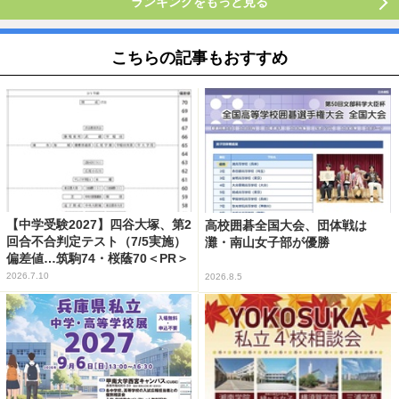
ランキングをもっと見る
こちらの記事もおすすめ
【中学受験2027】四谷大塚、第2
高校囲碁全国大会、団体戦は
回合不合判定テスト（7/5実施）
灘・南山女子部が優勝
偏差値…筑駒74・桜蔭70＜PR＞
2026.7.10
2026.8.5