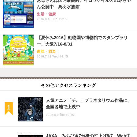
お母さんは国内最高齢、イロワケイルカの赤ちゃ
ん公開中…鳥羽水族館
生活・健康
2016.8.16 Tue 11:15
【夏休み2016】動物園や博物館でスタンプラリ
ー、大阪7/16-8/31
趣味・娯楽
2016.7.13 Wed 14:15
その他アクセスランキング
人気アニメ「チ。」プラネタリウム作品に、
全国各地で上映中
2026.6.9 Tue 18:15
JAXA、みちびき7号機の打上げ8/7…Web中