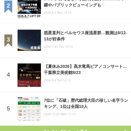
継やパブリックビューイングも
2026.8.3 Mon 14:15
惑星直列とペルセウス座流星群…観測は8/12-
13が好条件
2026.7.30 Thu 10:15
【夏休み2026】髙木竜馬ピアノコンサート…
千葉県立美術館8/23
2026.8.4 Tue 12:15
7位に「石破」歴代総理大臣の珍しい名字ラン
キング、1位は全国10人
2025.10.22 Wed 13:15