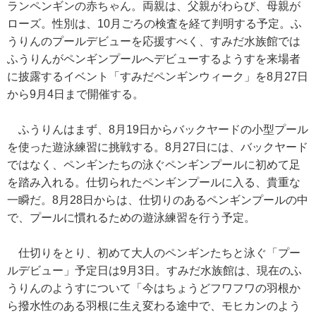
ランペンギンの赤ちゃん。両親は、父親がわらび、母親が
ローズ。性別は、10月ごろの検査を経て判明する予定。ふ
うりんのプールデビューを応援すべく、すみだ水族館では
ふうりんがペンギンプールへデビューするようすを来場者
に披露するイベント「すみだペンギンウィーク」を8月27日
から9月4日まで開催する。
ふうりんはまず、8月19日からバックヤードの小型プール
を使った遊泳練習に挑戦する。8月27日には、バックヤード
ではなく、ペンギンたちの泳ぐペンギンプールに初めて足
を踏み入れる。仕切られたペンギンプールに入る、貴重な
一瞬だ。8月28日からは、仕切りのあるペンギンプールの中
で、プールに慣れるための遊泳練習を行う予定。
仕切りをとり、初めて大人のペンギンたちと泳ぐ「プー
ルデビュー」予定日は9月3日。すみだ水族館は、現在のふ
うりんのようすについて「今はちょうどフワフワの羽根か
ら撥水性のある羽根に生え変わる途中で、モヒカンのよう