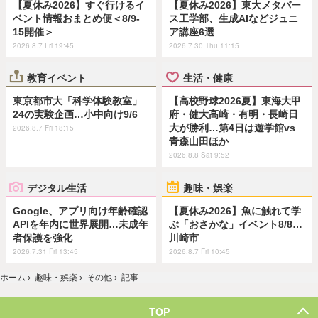
【夏休み2026】すぐ行けるイ
【夏休み2026】東大メタバー
ベント情報おまとめ便＜8/9-
ス工学部、生成AIなどジュニ
15開催＞
ア講座6選
2026.8.7 Fri 19:45
2026.7.30 Thu 11:15
教育イベント
生活・健康
東京都市大「科学体験教室」
【高校野球2026夏】東海大甲
24の実験企画…小中向け9/6
府・健大高崎・有明・長崎日
大が勝利…第4日は遊学館vs
2026.8.7 Fri 18:15
青森山田ほか
2026.8.8 Sat 9:52
デジタル生活
趣味・娯楽
Google、アプリ向け年齢確認
【夏休み2026】魚に触れて学
APIを年内に世界展開…未成年
ぶ「おさかな」イベント8/8…
者保護を強化
川崎市
2026.7.31 Fri 13:45
2026.8.7 Fri 10:45
ホーム
›
趣味・娯楽
›
その他
›
記事
TOP