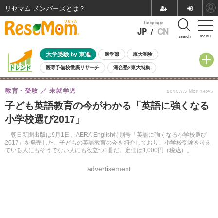
リセマム メンバーズ
Language
JP
/
CN
menu
search
大学受験 by 東進
医学部
東大受験
医専予備校徹底リサーチ
河合塾×東大特集
親子で考える大学選び
高校受験
中学受験
小学校受験
教育・受験
未就学児
2016.9.5 Mon 14:45
共通テスト
夏休み
8月開催学校説明会・相談会
子ども英語教育の今がわかる「英語に強くなる
8月開催イベント・WS
全国公立高校 過去問
人気記事
小学校選び2017」
自由研究教材（小学生向け）
自由研究教材（中学生向け）
ランキング
朝日新聞出版は9月1日、AERA English特別号「英語に強くなる小学校選び
2017」を発売した。子どもの英語教育の今を紹介しており、小学校受験を考え
ている人にもそうでない人にも役立つ1冊だ。定価は1,000円（税込）。
advertisement