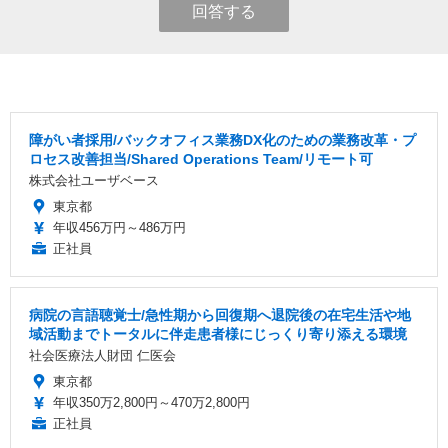
回答する
障がい者採用/バックオフィス業務DX化のための業務改革・プ
ロセス改善担当/Shared Operations Team/リモート可
株式会社ユーザベース
東京都
年収456万円～486万円
正社員
病院の言語聴覚士/急性期から回復期へ退院後の在宅生活や地
域活動までトータルに伴走患者様にじっくり寄り添える環境
社会医療法人財団 仁医会
東京都
年収350万2,800円～470万2,800円
正社員