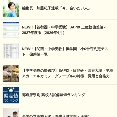
編集長・加藤紀子連載「今、会いたい人」
NEW!!【首都圏・中学受験】SAPIX 上位校偏差値＜
2027年度版（2026年4月）
NEW!!【関西・中学受験】浜学園「小6合否判定テス
ト」偏差値一覧
【中学受験の塾選び】SAPIX・日能研・四谷大塚・早稲
アカ・エルカミノ・グノーブルの特徴・費用と合格力
都道府県別 高校入試偏差値ランキング
全国公立高校入試（過去入試問題・正答）