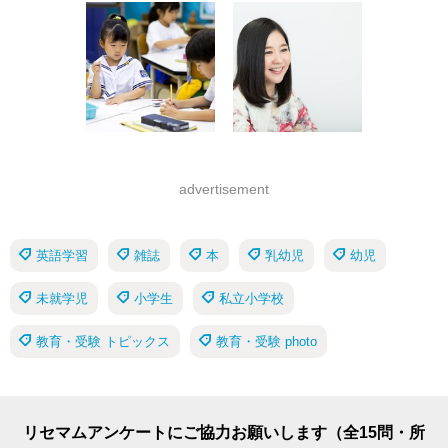
advertisement
英語学習
雑誌
本
乳幼児
幼児
未就学児
小学生
私立小学校
教育・受験 トピックス
教育・受験 photo
リセマムアンケートにご協力お願いします（全15問・所