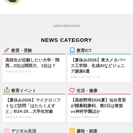
advertisement
NEWS CATEGORY
教育・受験
教育ICT
高校生が志願したい大学・関
【夏休み2026】東大メタバー
西…2位は関西大、1位は？
ス工学部、生成AIなどジュニ
ア講座6選
2026.8.6 Thu 9:15
2026.7.30 Thu 11:15
教育イベント
生活・健康
【夏休み2026】マイクロソフ
【高校野球2026夏】仙台育英
トなど訪問「はたらくえす
が開幕戦勝利、第2日は東筑
と」8/24-29…大学生対象
vs神村学園ほか
2026.8.6 Thu 9:45
2026.8.5 Wed 20:32
デジタル生活
趣味・娯楽