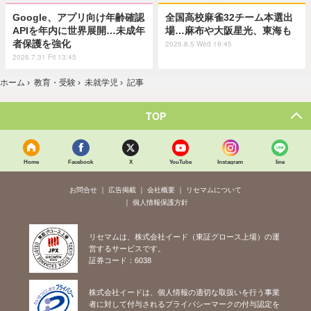
Google、アプリ向け年齢確認
全国高校麻雀32チーム本選出
APIを年内に世界展開…未成年
場…麻布や大阪星光、東海も
者保護を強化
2026.8.5 Wed 19:45
2026.7.31 Fri 13:45
ホーム
›
教育・受験
›
未就学児
›
記事
TOP
Home
Facebook
X
YouTube
Instagram
line
お問合せ
広告掲載
会社概要
リセマムについて
個人情報保護方針
リセマムは、株式会社イード（東証グロース上場）の運
営するサービスです。
証券コード：6038
株式会社イードは、個人情報の適切な取扱いを行う事業
者に対して付与されるプライバシーマークの付与認定を