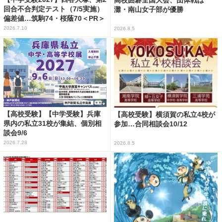
回合不合判定テスト（7/5実施）
灘・南山女子部が優勝
偏差値…筑駒74・桜蔭70＜PR＞
2026.7.10
2026.8.5
【高校受験】【中学受験】兵庫
【高校受験】横須賀の私立4校が
県内の私立31校が集結、個別相
参加…合同相談会10/12
談会9/6
2026.7.28
2026.8.5