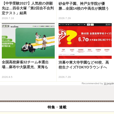
【中学受験2027】人気校の併願
砂金甲子園、神戸女学院が優
先は…四谷大塚「第2回合不合判
勝…全国14校の中高生が腕競う
定テスト」結果
2026.7.16
2026.7.29
全国高校麻雀32チーム本選出
渋幕や東大寺学園など40校、高
場…麻布や大阪星光、東海も
校生クイズTOKYOラウンドへ
2026.8.5
2026.7.29
Recommended by
特集・連載