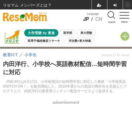
リセマム メンバーズ
Language
JP
/
CN
menu
search
大学受験 by 東進
医学部
東大受験
医専予備校徹底リサーチ
河合塾×東大特集
親子で考える大学選び
高校受験
中学受験
小学校受験
教育ICT
小学生
2016.6.17 Fri 16:45
共通テスト
夏休み
8月開催学校説明会・相談会
内田洋行、小学校へ英語教材配信…短時間学習
8月開催イベント・WS
全国公立高校 過去問
人気記事
に対応
自由研究教材（小学生向け）
自由研究教材（中学生向け）
ランキング
内田洋行は6月17日、小学校英語の短時間学習に対応した教材「小学校英語
SWITCH ON！」を販売開始した。2020年度からの英語の教科化を見据えたプ
ログラムで、内田洋行の教育用コンテンツ配信サービスより提供する。
advertisement