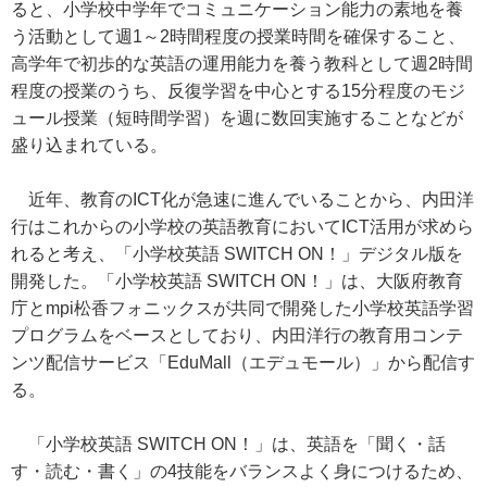
ると、小学校中学年でコミュニケーション能力の素地を養
う活動として週1～2時間程度の授業時間を確保すること、
高学年で初歩的な英語の運用能力を養う教科として週2時間
程度の授業のうち、反復学習を中心とする15分程度のモジ
ュール授業（短時間学習）を週に数回実施することなどが
盛り込まれている。
近年、教育のICT化が急速に進んでいることから、内田洋
行はこれからの小学校の英語教育においてICT活用が求めら
れると考え、「小学校英語 SWITCH ON！」デジタル版を
開発した。「小学校英語 SWITCH ON！」は、大阪府教育
庁とmpi松香フォニックスが共同で開発した小学校英語学習
プログラムをベースとしており、内田洋行の教育用コンテ
ンツ配信サービス「EduMall（エデュモール）」から配信す
る。
「小学校英語 SWITCH ON！」は、英語を「聞く・話
す・読む・書く」の4技能をバランスよく身につけるため、