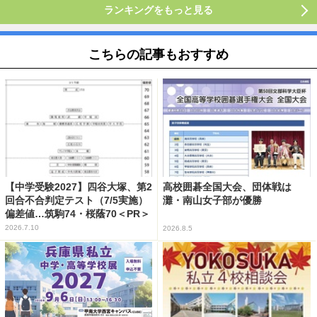
ランキングをもっと見る
こちらの記事もおすすめ
【中学受験2027】四谷大塚、第2
高校囲碁全国大会、団体戦は
回合不合判定テスト（7/5実施）
灘・南山女子部が優勝
偏差値…筑駒74・桜蔭70＜PR＞
2026.7.10
2026.8.5