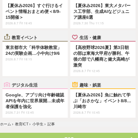
【夏休み2026】すぐ行けるイ
【夏休み2026】東大メタバー
ベント情報おまとめ便＜8/9-
ス工学部、生成AIなどジュニ
15開催＞
ア講座6選
2026.8.7 Fri 19:45
2026.7.30 Thu 11:15
教育イベント
生活・健康
東京都市大「科学体験教室」
【高校野球2026夏】第3日朝
24の実験企画…小中向け9/6
の部は東海大甲府が勝利、午
後の部で八幡商と健大高崎が
2026.8.7 Fri 18:15
激突
2026.8.7 Fri 12:45
デジタル生活
趣味・娯楽
Google、アプリ向け年齢確認
【夏休み2026】魚に触れて学
APIを年内に世界展開…未成年
ぶ「おさかな」イベント8/8…
者保護を強化
川崎市
2026.7.31 Fri 13:45
2026.8.7 Fri 10:45
ホーム
›
教育ICT
›
小学生
›
記事