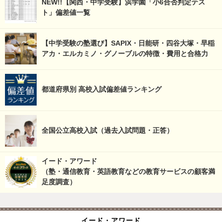
NEW!!【関西・中学受験】浜学園「小6合否判定テス
ト」偏差値一覧
【中学受験の塾選び】SAPIX・日能研・四谷大塚・早稲
アカ・エルカミノ・グノーブルの特徴・費用と合格力
都道府県別 高校入試偏差値ランキング
全国公立高校入試（過去入試問題・正答）
イード・アワード
（塾・通信教育・英語教育などの教育サービスの顧客満
足度調査）
イード・アワード