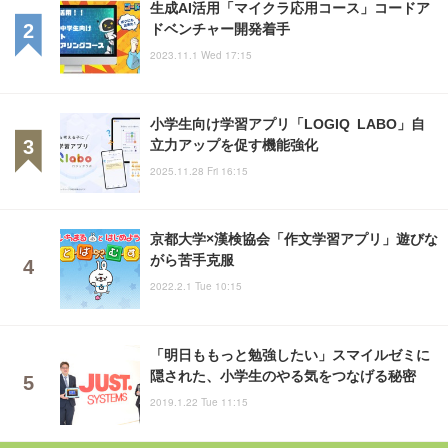
生成AI活用「マイクラ応用コース」コードア
ドベンチャー開発着手
2023.11.1 Wed 17:15
小学生向け学習アプリ「LOGIQ LABO」自
立力アップを促す機能強化
2025.11.28 Fri 16:15
京都大学×漢検協会「作文学習アプリ」遊びな
がら苦手克服
2022.2.1 Tue 10:15
「明日ももっと勉強したい」スマイルゼミに
隠された、小学生のやる気をつなげる秘密
2019.1.22 Tue 11:15