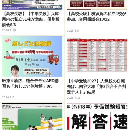
【高校受験】【中学受験】兵庫
【高校受験】横須賀の私立4校が
県内の私立31校が集結、個別相
参加…合同相談会10/12
談会9/6
2026.7.28
2026.8.5
医療✕消防、縫合デモやAED講
【中学受験2027】人気校の併願
習も「おしごと体験博」9/5
先は…四谷大塚「第2回合不合判
定テスト」結果
2026.8.6
2026.7.16