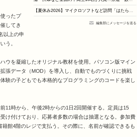
【夏休み2026】マイクロソフトなど訪問「はたらくえすと」8/24-29…大学生対象
使ったプ
編集部にメッセージを送る
開催してき
名以上の申
という。
ハウを凝縮したオリジナル教材を使用。パソコン版マイン
拡張データ（MOD）を導入し、自動でものづくりに挑戦
初体験の子どもでも本格的なプログラミングのコードを楽し
11時から、午後2時からの1日2回開催する。定員は15
り受け付けており、応募者多数の場合は抽選となる。参加費
の書籍館4階のレジで支払う。その際に、名前が確認できるも