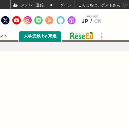
ログイン
こんにちは、ゲストさん
Language
JP
/
CN
ント
大学受験 by 東進