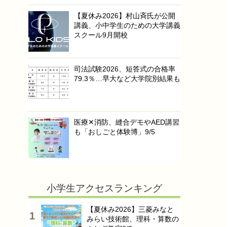
【夏休み2026】村山斉氏が公開
講義、小中学生のための大学講義
スクール9月開校
司法試験2026、短答式の合格率
79.3％…早大など大学院別結果も
医療✕消防、縫合デモやAED講習
も「おしごと体験博」9/5
小学生アクセスランキング
【夏休み2026】三菱みなと
みらい技術館、理科・算数の