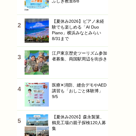
ふしぎ教室8/8
【夏休み2026】ピアノ未経
験でも楽しめる「AI Duo
Piano」横浜みなとみらい
8/31まで
江戸東京歴史ツーリズム参加
者募集、両国駅周辺を街歩き
医療✕消防、縫合デモやAED
講習も「おしごと体験博」
9/5
【夏休み2026】森永製菓、
鶴見工場の親子探検120人募
集