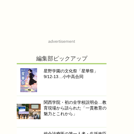
advertisement
編集部ピックアップ
星野学園の文化祭「星華祭」
9/12-13…小中高合同
関西学院・初の全学校説明会…教
育現場から語られた「一貫教育の
魅力とこれから」
総合診療医の第一人者・生坂政臣