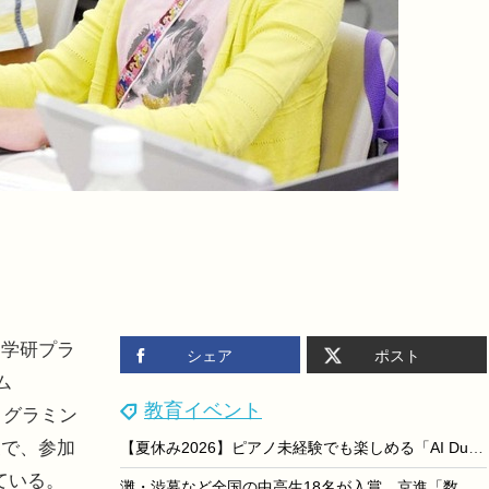
学研プラ
シェア
ポスト
ム
教育イベント
ログラミン
象で、参加
【夏休み2026】ピアノ未経験でも楽しめる「AI Duo Piano」横浜みなとみらい8/31まで
ている。
灘・渋幕など全国の中高生18名が入賞…京進「数学解法コンテスト」結果発表