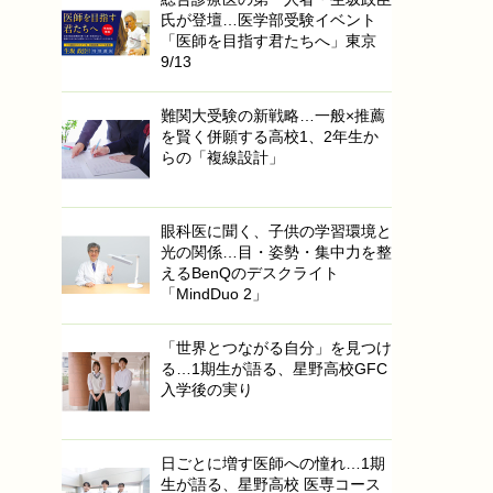
氏が登壇…医学部受験イベント
「医師を目指す君たちへ」東京
9/13
難関大受験の新戦略…一般×推薦
を賢く併願する高校1、2年生か
らの「複線設計」
眼科医に聞く、子供の学習環境と
光の関係…目・姿勢・集中力を整
えるBenQのデスクライト
「MindDuo 2」
「世界とつながる自分」を見つけ
る…1期生が語る、星野高校GFC
入学後の実り
日ごとに増す医師への憧れ…1期
生が語る、星野高校 医専コース