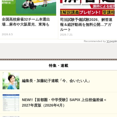
全国高校麻雀32チーム本選出
司法試験予備試験2026、解答速
場…麻布や大阪星光、東海も
報＆総評動画を無料公開…アガ
ルート
2026.8.5
2026.7.21
Recommended by
特集・連載
編集長・加藤紀子連載「今、会いたい人」
NEW!!【首都圏・中学受験】SAPIX 上位校偏差値＜
2027年度版（2026年4月）