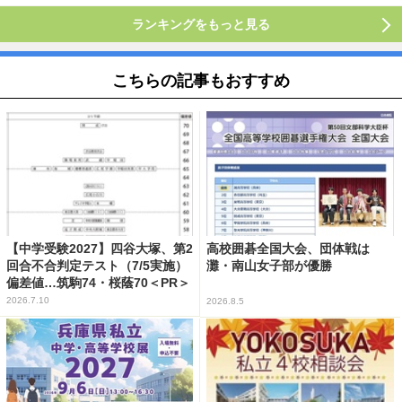
ランキングをもっと見る
こちらの記事もおすすめ
【中学受験2027】四谷大塚、第2
高校囲碁全国大会、団体戦は
回合不合判定テスト（7/5実施）
灘・南山女子部が優勝
偏差値…筑駒74・桜蔭70＜PR＞
2026.7.10
2026.8.5