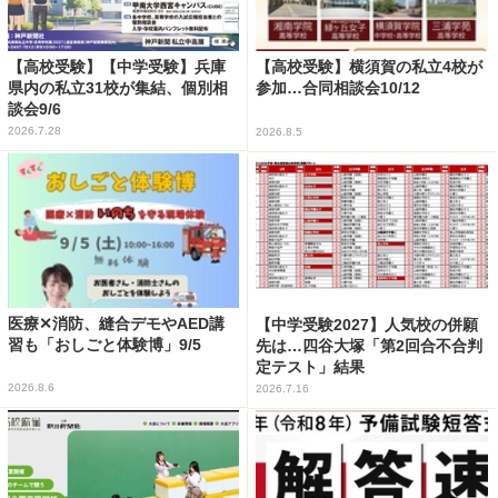
【高校受験】【中学受験】兵庫
【高校受験】横須賀の私立4校が
県内の私立31校が集結、個別相
参加…合同相談会10/12
談会9/6
2026.7.28
2026.8.5
医療✕消防、縫合デモやAED講
【中学受験2027】人気校の併願
習も「おしごと体験博」9/5
先は…四谷大塚「第2回合不合判
定テスト」結果
2026.8.6
2026.7.16