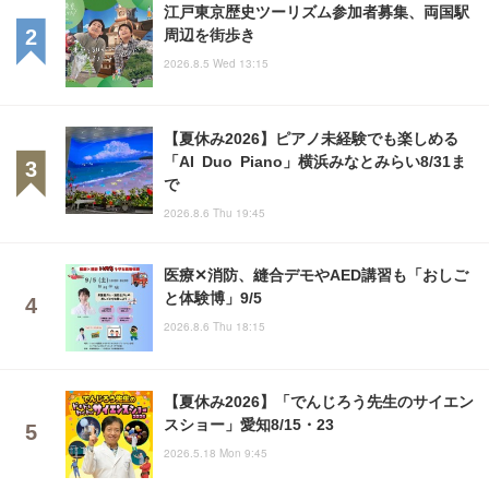
江戸東京歴史ツーリズム参加者募集、両国駅
周辺を街歩き
2026.8.5 Wed 13:15
【夏休み2026】ピアノ未経験でも楽しめる
「AI Duo Piano」横浜みなとみらい8/31ま
で
2026.8.6 Thu 19:45
医療✕消防、縫合デモやAED講習も「おしご
と体験博」9/5
2026.8.6 Thu 18:15
【夏休み2026】「でんじろう先生のサイエン
スショー」愛知8/15・23
2026.5.18 Mon 9:45