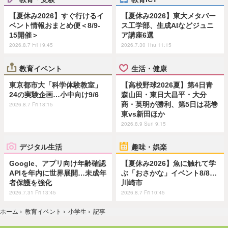
【夏休み2026】すぐ行けるイ
【夏休み2026】東大メタバー
ベント情報おまとめ便＜8/9-
ス工学部、生成AIなどジュニ
15開催＞
ア講座6選
2026.8.7 Fri 19:45
2026.7.30 Thu 11:15
教育イベント
生活・健康
東京都市大「科学体験教室」
【高校野球2026夏】第4日青
24の実験企画…小中向け9/6
森山田・東日大昌平・大分
商・英明が勝利、第5日は花巻
2026.8.7 Fri 18:15
東vs新田ほか
2026.8.9 Sun 9:15
デジタル生活
趣味・娯楽
Google、アプリ向け年齢確認
【夏休み2026】魚に触れて学
APIを年内に世界展開…未成年
ぶ「おさかな」イベント8/8…
者保護を強化
川崎市
2026.7.31 Fri 13:45
2026.8.7 Fri 10:45
ホーム
›
教育イベント
›
小学生
›
記事