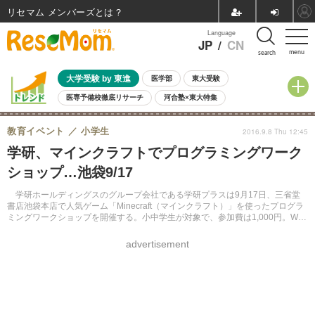
リセマム メンバーズ
Language
JP
/
CN
menu
search
大学受験 by 東進
医学部
東大受験
医専予備校徹底リサーチ
河合塾×東大特集
親子で考える大学選び
高校受験
中学受験
小学校受験
教育イベント
小学生
2016.9.8 Thu 12:45
共通テスト
夏休み
8月開催学校説明会・相談会
学研、マインクラフトでプログラミングワーク
8月開催イベント・WS
全国公立高校 過去問
人気記事
ショップ…池袋9/17
自由研究教材（小学生向け）
自由研究教材（中学生向け）
ランキング
学研ホールディングスのグループ会社である学研プラスは9月17日、三省堂
書店池袋本店で人気ゲーム「Minecraft（マインクラフト）」を使ったプログラ
ミングワークショップを開催する。小中学生が対象で、参加費は1,000円。Web
サイトで申込みを受け付けている。
advertisement