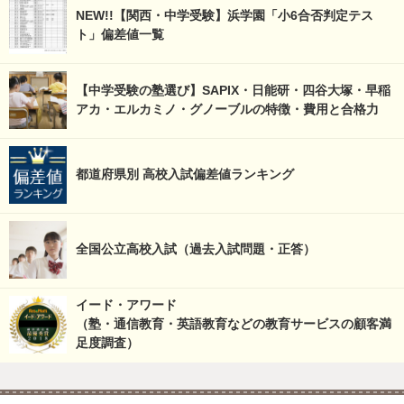
NEW!!【関西・中学受験】浜学園「小6合否判定テス
ト」偏差値一覧
【中学受験の塾選び】SAPIX・日能研・四谷大塚・早稲
アカ・エルカミノ・グノーブルの特徴・費用と合格力
都道府県別 高校入試偏差値ランキング
全国公立高校入試（過去入試問題・正答）
イード・アワード
（塾・通信教育・英語教育などの教育サービスの顧客満
足度調査）