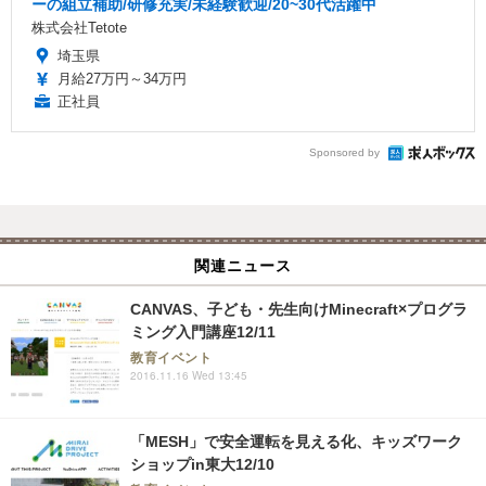
ーの組立補助/研修充実/未経験歓迎/20~30代活躍中
株式会社Tetote
埼玉県
月給27万円～34万円
正社員
Sponsored by
関連ニュース
CANVAS、子ども・先生向けMinecraft×プログラ
ミング入門講座12/11
教育イベント
2016.11.16 Wed 13:45
「MESH」で安全運転を見える化、キッズワーク
ショップin東大12/10