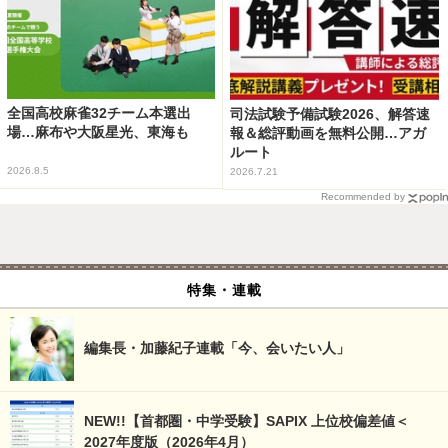
全国高校麻雀32チーム本選出
司法試験予備試験2026、解答速
場…麻布や大阪星光、東海も
報＆総評動画を無料公開…アガ
ルート
2026.8.5
2026.7.21
Recommended by
特集・連載
編集長・加藤紀子連載「今、会いたい人」
NEW!!【首都圏・中学受験】SAPIX 上位校偏差値＜
2027年度版（2026年4月）