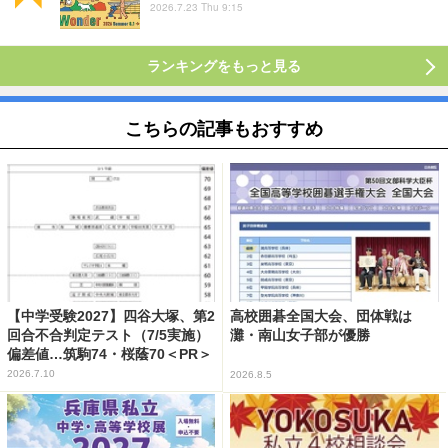
2026.7.23 Thu 9:15
ランキングをもっと見る
こちらの記事もおすすめ
【中学受験2027】四谷大塚、第2
高校囲碁全国大会、団体戦は
回合不合判定テスト（7/5実施）
灘・南山女子部が優勝
偏差値…筑駒74・桜蔭70＜PR＞
2026.7.10
2026.8.5