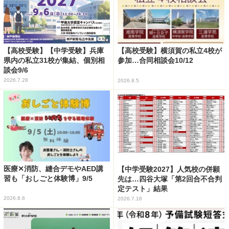
【高校受験】【中学受験】兵庫
【高校受験】横須賀の私立4校が
県内の私立31校が集結、個別相
参加…合同相談会10/12
談会9/6
2026.7.28
2026.8.5
医療✕消防、縫合デモやAED講
【中学受験2027】人気校の併願
習も「おしごと体験博」9/5
先は…四谷大塚「第2回合不合判
定テスト」結果
2026.8.6
2026.7.16