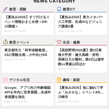
NEWS CATEGORY
教育・受験
教育ICT
【夏休み2026】すぐ行けるイ
【夏休み2026】東大メタバー
ベント情報おまとめ便＜8/9-
ス工学部、生成AIなどジュニ
15開催＞
ア講座6選
2026.8.7 Fri 19:45
2026.7.30 Thu 11:15
教育イベント
生活・健康
東京都市大「科学体験教室」
【高校野球2026夏】第3日東
24の実験企画…小中向け9/6
海大甲府・健大高崎・有明・
長崎日大が勝利…第4日は遊学
2026.8.7 Fri 18:15
館vs青森山田ほか
2026.8.8 Sat 9:52
デジタル生活
趣味・娯楽
Google、アプリ向け年齢確認
【夏休み2026】魚に触れて学
APIを年内に世界展開…未成年
ぶ「おさかな」イベント8/8…
者保護を強化
川崎市
2026.7.31 Fri 13:45
2026.8.7 Fri 10:45