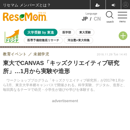
リセマム メンバーズ
Language
JP
/
CN
menu
search
大学受験 by 東進
医学部
東大受験
医専予備校徹底リサーチ
河合塾×東大特集
親子で考える大学選び
高校受験
中学受験
小学校受験
教育イベント
未就学児
2016.11.29 Tue 14:45
共通テスト
夏休み
8月開催学校説明会・相談会
東大でCANVAS「キッズクリエイティブ研究
8月開催イベント・WS
全国公立高校 過去問
人気記事
所」…1月から実験や造形
自由研究教材（小学生向け）
自由研究教材（中学生向け）
ランキング
ワークショッププログラム「キッズクリエイティブ研究所」が2017年1月か
ら3月、東京大学本郷キャンパスで開催される。科学実験、デジタル、造形と、
毎回異なるテーマで幼児・小学生が遊びや学びを体験する。
advertisement