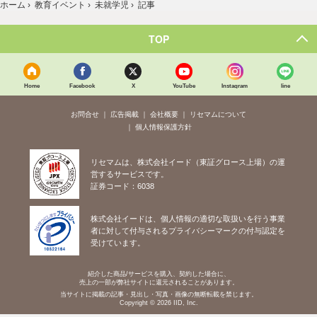
ホーム
›
教育イベント
›
未就学児
›
記事
TOP
Home
Facebook
X
YouTube
Instagram
line
お問合せ
広告掲載
会社概要
リセマムについて
個人情報保護方針
リセマムは、株式会社イード（東証グロース上場）の運
営するサービスです。
証券コード：6038
株式会社イードは、個人情報の適切な取扱いを行う事業
者に対して付与されるプライバシーマークの付与認定を
受けています。
紹介した商品/サービスを購入、契約した場合に、
売上の一部が弊社サイトに還元されることがあります。
当サイトに掲載の記事・見出し・写真・画像の無断転載を禁じます。
Copyright © 2026 IID, Inc.