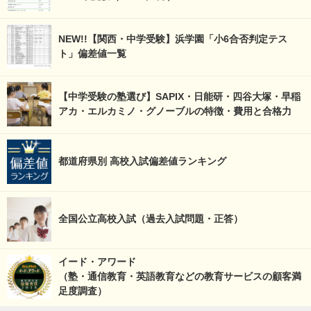
NEW!!【関西・中学受験】浜学園「小6合否判定テス
ト」偏差値一覧
【中学受験の塾選び】SAPIX・日能研・四谷大塚・早稲
アカ・エルカミノ・グノーブルの特徴・費用と合格力
都道府県別 高校入試偏差値ランキング
全国公立高校入試（過去入試問題・正答）
イード・アワード
（塾・通信教育・英語教育などの教育サービスの顧客満
足度調査）