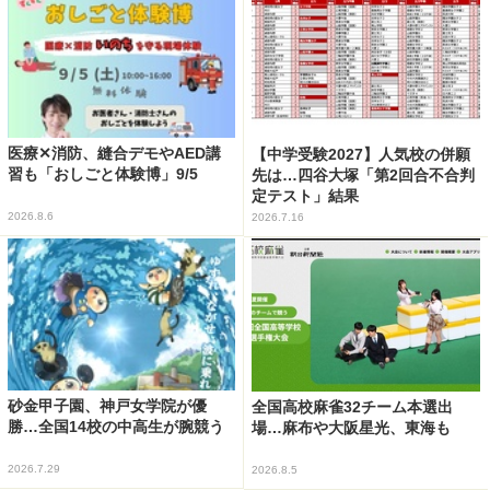
医療✕消防、縫合デモやAED講
【中学受験2027】人気校の併願
習も「おしごと体験博」9/5
先は…四谷大塚「第2回合不合判
定テスト」結果
2026.8.6
2026.7.16
砂金甲子園、神戸女学院が優
全国高校麻雀32チーム本選出
勝…全国14校の中高生が腕競う
場…麻布や大阪星光、東海も
2026.7.29
2026.8.5