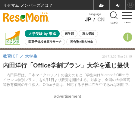
リセマム メンバーズ
Language
JP
/
CN
menu
search
大学受験 by 東進
医学部
東大受験
医専予備校徹底リサーチ
河合塾×東大特集
親子で考える大学選び
高校受験
中学受験
小学校受験
教育ICT
大学生
2017.3.30 Thu 21:15
共通テスト
夏休み
8月開催学校説明会・相談会
内田洋行「Office学割プラン」大学を通じ提供
8月開催イベント・WS
全国公立高校 過去問
人気記事
自由研究教材（小学生向け）
自由研究教材（中学生向け）
ランキング
内田洋行は、日本マイクロソフトの協力のもと「学生向けMicrosoft Officeラ
イセンス特別プラン」を4月1日より販売を開始する。対象は、全国の大学等高
等教育機関の学生個人。Office学割は、対応する学校に在学中であれば利用でき
る。
advertisement