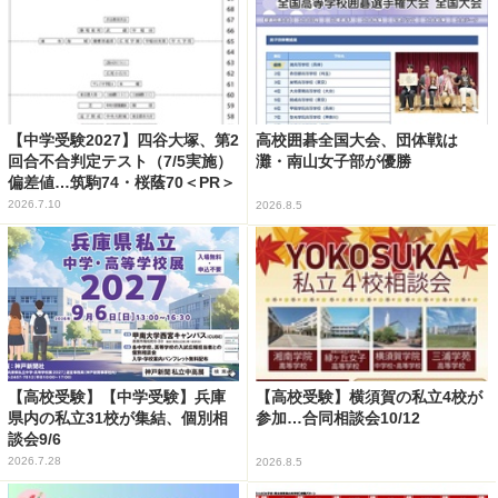
【中学受験2027】四谷大塚、第2
高校囲碁全国大会、団体戦は
回合不合判定テスト（7/5実施）
灘・南山女子部が優勝
偏差値…筑駒74・桜蔭70＜PR＞
2026.7.10
2026.8.5
【高校受験】【中学受験】兵庫
【高校受験】横須賀の私立4校が
県内の私立31校が集結、個別相
参加…合同相談会10/12
談会9/6
2026.7.28
2026.8.5