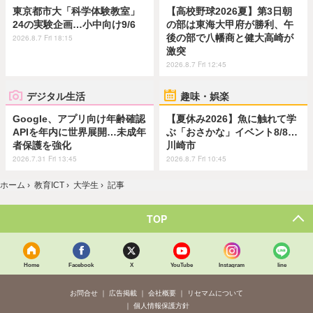
東京都市大「科学体験教室」
【高校野球2026夏】第3日朝
24の実験企画…小中向け9/6
の部は東海大甲府が勝利、午
後の部で八幡商と健大高崎が
2026.8.7 Fri 18:15
激突
2026.8.7 Fri 12:45
デジタル生活
趣味・娯楽
Google、アプリ向け年齢確認
【夏休み2026】魚に触れて学
APIを年内に世界展開…未成年
ぶ「おさかな」イベント8/8…
者保護を強化
川崎市
2026.7.31 Fri 13:45
2026.8.7 Fri 10:45
ホーム
›
教育ICT
›
大学生
›
記事
TOP
Home
Facebook
X
YouTube
Instagram
line
お問合せ
広告掲載
会社概要
リセマムについて
個人情報保護方針