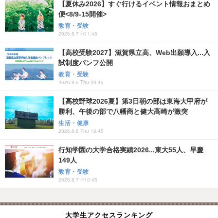
【夏休み2026】すぐ行けるイベント情報おまとめ
便<8/9-15開催>
教育・受験
2026.8.7 Fri 1:45
【高校受験2027】滋賀県立高、Web出願導入...入
試制度パンフ公開
教育・受験
2026.8.6 Thu 20:45
【高校野球2026夏】第3日朝の部は東海大甲府が
勝利、午後の部で八幡商と健大高崎が激突
生活・健康
2026.8.6 Thu 18:45
行知学園の大学合格実績2026...東大55人、早慶
149人
教育・受験
2026.8.7 Fri 0:45
大学生アクセスランキング