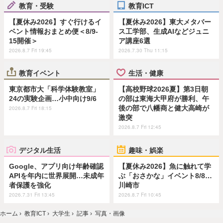
教育・受験
教育ICT
【夏休み2026】すぐ行けるイ
【夏休み2026】東大メタバー
ベント情報おまとめ便＜8/9-
ス工学部、生成AIなどジュニ
15開催＞
ア講座6選
2026.8.7 Fri 19:45
2026.7.30 Thu 11:15
教育イベント
生活・健康
東京都市大「科学体験教室」
【高校野球2026夏】第3日朝
24の実験企画…小中向け9/6
の部は東海大甲府が勝利、午
後の部で八幡商と健大高崎が
2026.8.7 Fri 18:15
激突
2026.8.7 Fri 12:45
デジタル生活
趣味・娯楽
Google、アプリ向け年齢確認
【夏休み2026】魚に触れて学
APIを年内に世界展開…未成年
ぶ「おさかな」イベント8/8…
者保護を強化
川崎市
2026.7.31 Fri 13:45
2026.8.7 Fri 10:45
ホーム
›
教育ICT
›
大学生
›
記事
›
写真・画像