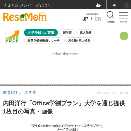
リセマム メンバーズ
Language
JP
/
CN
menu
search
大学受験 by 東進
医学部
東大受験
医専予備校徹底リサーチ
河合塾×東大特集
親子で考える大学選び
高校受験
中学受験
小学校受験
advertisement
共通テスト
夏休み
8月開催学校説明会・相談会
8月開催イベント・WS
全国公立高校 過去問
人気記事
自由研究教材（小学生向け）
自由研究教材（中学生向け）
ランキング
教育ICT
大学生
2017.3.30（木） 21:15
内田洋行「Office学割プラン」大学を通じ提供
1枚目の写真・画像