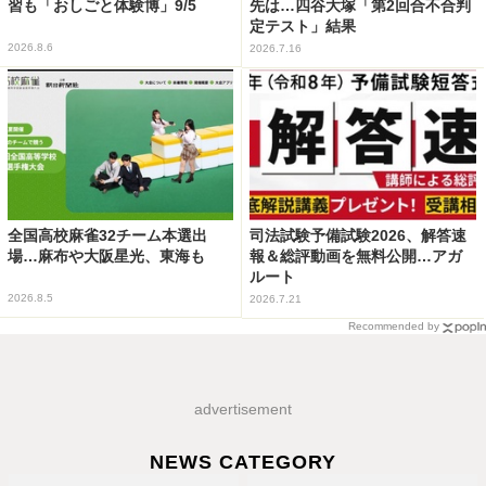
習も「おしごと体験博」9/5
先は…四谷大塚「第2回合不合判
定テスト」結果
2026.8.6
2026.7.16
全国高校麻雀32チーム本選出
司法試験予備試験2026、解答速
場…麻布や大阪星光、東海も
報＆総評動画を無料公開…アガ
ルート
2026.8.5
2026.7.21
Recommended by
advertisement
NEWS CATEGORY