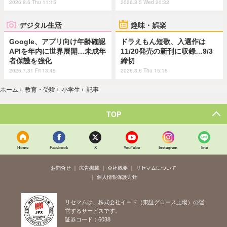
2026.8.6 Thu 11:15
2026.8.5 Wed 20:32
デジタル生活
趣味・娯楽
Google、アプリ向け年齢確認
ドラえもん短歌、入選作は
APIを年内に世界展開…未成年
11/20発売の新刊に収録…9/3
者保護を強化
締切
2026.7.31 Fri 13:45
2026.8.6 Thu 15:15
ホーム
›
教育・受験
›
小学生
›
記事
TOP
Home
Facebook
X
YouTube
Instagram
line
お問合せ
広告掲載
会社概要
リセマムについて
個人情報保護方針
リセマムは、株式会社イード（東証グロース上場）の運
営するサービスです。
証券コード：6038