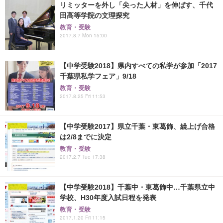
リミッターを外し「尖った人材」を伸ばす、千代
田高等学院の文理探究
教育・受験
2017.8.7 Mon 15:00
【中学受験2018】県内すべての私学が参加「2017
千葉県私学フェア」9/18
教育・受験
2017.8.25 Fri 11:53
【中学受験2017】県立千葉・東葛飾、繰上げ合格
は2/8までに決定
教育・受験
2017.2.7 Tue 17:38
【中学受験2018】千葉中・東葛飾中…千葉県立中
学校、H30年度入試日程を発表
教育・受験
2017.1.20 Fri 11:15