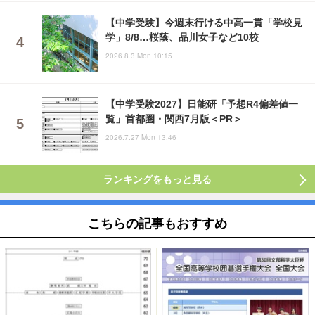
【中学受験】今週末行ける中高一貫「学校見
学」8/8…桜蔭、品川女子など10校
2026.8.3 Mon 10:15
【中学受験2027】日能研「予想R4偏差値一
覧」首都圏・関西7月版＜PR＞
2026.7.27 Mon 13:46
ランキングをもっと見る
こちらの記事もおすすめ