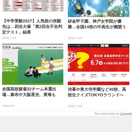
【中学受験2027】人気校の併願
砂金甲子園、神戸女学院が優
先は…四谷大塚「第2回合不合判
勝…全国14校の中高生が腕競う
定テスト」結果
2026.7.16
2026.7.29
全国高校麻雀32チーム本選出
渋幕や東大寺学園など40校、高
場…麻布や大阪星光、東海も
校生クイズTOKYOラウンドへ
2026.8.5
2026.7.29
Recommended by