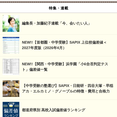
特集・連載
編集長・加藤紀子連載「今、会いたい人」
NEW!!【首都圏・中学受験】SAPIX 上位校偏差値＜
2027年度版（2026年4月）
NEW!!【関西・中学受験】浜学園「小6合否判定テス
ト」偏差値一覧
【中学受験の塾選び】SAPIX・日能研・四谷大塚・早稲
アカ・エルカミノ・グノーブルの特徴・費用と合格力
都道府県別 高校入試偏差値ランキング