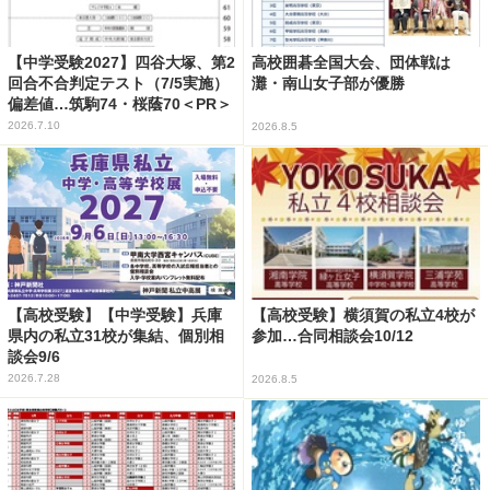
【中学受験2027】四谷大塚、第2
高校囲碁全国大会、団体戦は
回合不合判定テスト（7/5実施）
灘・南山女子部が優勝
偏差値…筑駒74・桜蔭70＜PR＞
2026.7.10
2026.8.5
【高校受験】【中学受験】兵庫
【高校受験】横須賀の私立4校が
県内の私立31校が集結、個別相
参加…合同相談会10/12
談会9/6
2026.7.28
2026.8.5