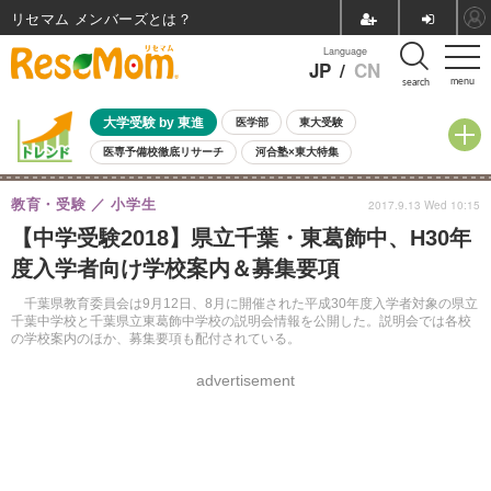
リセマム メンバーズ
Language
JP
/
CN
menu
search
大学受験 by 東進
医学部
東大受験
医専予備校徹底リサーチ
河合塾×東大特集
親子で考える大学選び
高校受験
中学受験
小学校受験
教育・受験
小学生
2017.9.13 Wed 10:15
共通テスト
夏休み
8月開催学校説明会・相談会
【中学受験2018】県立千葉・東葛飾中、H30年
8月開催イベント・WS
全国公立高校 過去問
人気記事
度入学者向け学校案内＆募集要項
自由研究教材（小学生向け）
自由研究教材（中学生向け）
ランキング
千葉県教育委員会は9月12日、8月に開催された平成30年度入学者対象の県立
千葉中学校と千葉県立東葛飾中学校の説明会情報を公開した。説明会では各校
の学校案内のほか、募集要項も配付されている。
advertisement