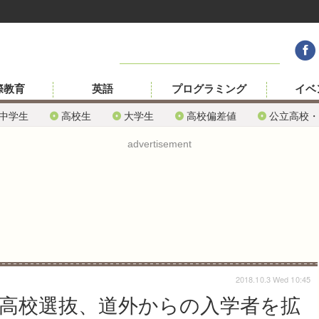
際教育
英語
プログラミング
イベ
中学生
高校生
大学生
高校偏差値
公立高校・
advertisement
2018.10.3 Wed 10:45
立高校選抜、道外からの入学者を拡