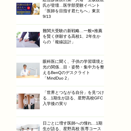
氏が登壇…医学部受験イベント
「医師を目指す君たちへ」東京
9/13
難関大受験の新戦略…一般×推薦
を賢く併願する高校1、2年生か
らの「複線設計」
眼科医に聞く、子供の学習環境と
光の関係…目・姿勢・集中力を整
えるBenQのデスクライト
「MindDuo 2」
「世界とつながる自分」を見つけ
る…1期生が語る、星野高校GFC
入学後の実り
日ごとに増す医師への憧れ…1期
生が語る、星野高校 医専コース