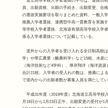
道立高等学校入学者選抜の手引は、選抜日程
員、出願資格、出願の手続き、出願変更、合
の選抜実施要項を取りまとめた資料。一般入
推薦入学者選抜、連携型中高一貫教育を実施
等学校入学者選抜、北海道有朋高等学校入学
係る入学者選抜について記載している。
道外からの入学者を受け入れる全日制高校は
学）や帯広農業（酪農科学）など15校、水産
（海洋技術など4学科）、厚岸翔洋（海洋資源
合計21校。入学者の受入れの数は、推薦によ
で道内からの出願者数が募集人員を満たしてい
平成31年度（2019年度）北海道立高等学校
月18日から1月23日正午、出願変更の受付が1