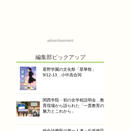
advertisement
編集部ピックアップ
星野学園の文化祭「星華祭」
9/12-13…小中高合同
関西学院・初の全学校説明会…教
育現場から語られた「一貫教育の
魅力とこれから」
総合診療医の第一人者・生坂政臣