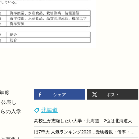
1年度
シェア
ポスト
を公表し
北海道
からの入学
高校生が志願したい大学・北海道…2位は北海道大、1位は？
旧7帝大 人気ランキング2026…受験者数・倍率・入学辞退率