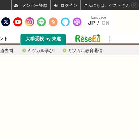
ログイン
こんにちは、ゲストさん
Language
JP
/
CN
ント
大学受験 by 東進
過去問
ミツカル学び
ミツカル教育通信