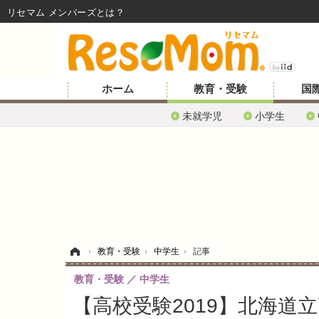
リセマム メンバーズ
ホーム
教育・受験
国
未就学児
小学生
ホーム
›
教育・受験
›
中学生
›
記事
教育・受験
中学生
【高校受験2019】北海道