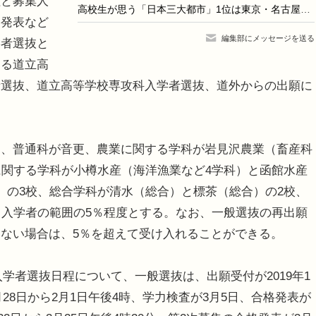
と募集人
高校生が思う「日本三大都市」1位は東京・名古屋・大阪、2位に横浜が入る理由とは
格発表など
編集部にメッセージを送る
学者選抜と
する道立高
者選抜、道立高等学校専攻科入学者選抜、道外からの出願に
、普通科が音更、農業に関する学科が岩見沢農業（畜産科
に関する学科が小樽水産（海洋漁業など4学科）と函館水産
）の3校、総合学科が清水（総合）と標茶（総合）の2校、
る入学者の範囲の5％程度とする。なお、一般選抜の再出願
ない場合は、5％を超えて受け入れることができる。
入学者選抜日程について、一般選抜は、出願受付が2019年1
月28日から2月1日午後4時、学力検査が3月5日、合格発表が