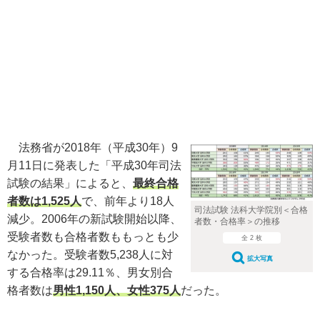
法務省が2018年（平成30年）9
月11日に発表した「平成30年司法
試験の結果」によると、
最終合格
者数は1,525人
で、前年より18人
司法試験 法科大学院別＜合格
減少。2006年の新試験開始以降、
者数・合格率＞の推移
受験者数も合格者数ももっとも少
全 2 枚
なかった。受験者数5,238人に対
拡大写真
する合格率は29.11％、男女別合
格者数は
男性1,150人、女性375人
だった。