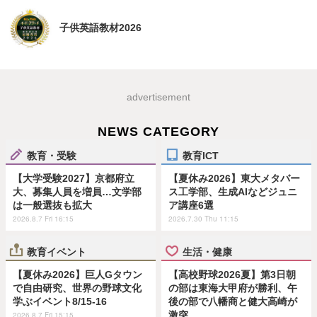
子供英語教材2026
advertisement
NEWS CATEGORY
教育・受験
教育ICT
【大学受験2027】京都府立
【夏休み2026】東大メタバー
大、募集人員を増員…文学部
ス工学部、生成AIなどジュニ
は一般選抜も拡大
ア講座6選
2026.8.7 Fri 16:15
2026.7.30 Thu 11:15
教育イベント
生活・健康
【夏休み2026】巨人Gタウン
【高校野球2026夏】第3日朝
で自由研究、世界の野球文化
の部は東海大甲府が勝利、午
学ぶイベント8/15-16
後の部で八幡商と健大高崎が
激突
2026.8.7 Fri 15:15