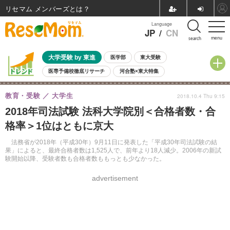
リセマム メンバーズ
Language
JP
/
CN
menu
search
大学受験 by 東進
医学部
東大受験
医専予備校徹底リサーチ
河合塾×東大特集
親子で考える大学選び
高校受験
中学受験
小学校受験
教育・受験
大学生
2018.10.4 Thu 9:15
共通テスト
夏休み
8月開催学校説明会・相談会
2018年司法試験 法科大学院別＜合格者数・合
8月開催イベント・WS
全国公立高校 過去問
人気記事
格率＞1位はともに京大
自由研究教材（小学生向け）
自由研究教材（中学生向け）
ランキング
法務省が2018年（平成30年）9月11日に発表した「平成30年司法試験の結
果」によると、最終合格者数は1,525人で、前年より18人減少。2006年の新試
験開始以降、受験者数も合格者数ももっとも少なかった。
advertisement