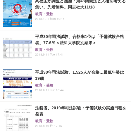
高校生が調査と議論「第48回憲法と人権を考える
集い」先着無料…同志社大11/18
教育・受験
2018.10.1 Mon 10:15
平成30年司法試験、合格率1位は「予備試験合格
者」77.6％＜法科大学院別結果＞
教育・受験
2018.9.11 Tue 17:41
平成30年司法試験、1,525人が合格…最低年齢は
19歳
教育・受験
2018.9.11 Tue 16:44
法務省、2019年司法試験・予備試験の実施日程を
発表
教育・受験
2018.8.10 Fri 17:15