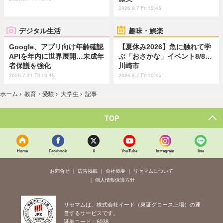
2026.8.7 Fri 12:45
デジタル生活
趣味・娯楽
Google、アプリ向け年齢確認
【夏休み2026】魚に触れて学
APIを年内に世界展開…未成年
ぶ「おさかな」イベント8/8…
者保護を強化
川崎市
2026.7.31 Fri 13:45
2026.8.7 Fri 10:45
ホーム
›
教育・受験
›
大学生
›
記事
TOP
Home
Facebook
X
YouTube
Instagram
line
お問合せ
広告掲載
会社概要
リセマムについて
個人情報保護方針
リセマムは、株式会社イード（東証グロース上場）の運
営するサービスです。
証券コード：6038