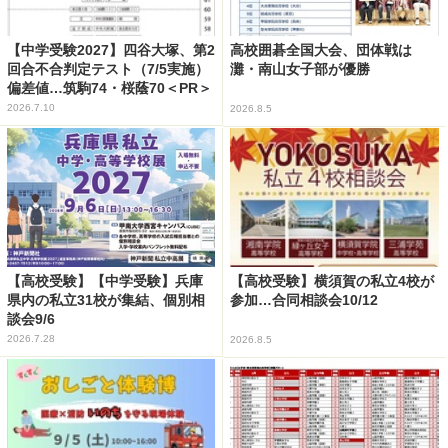
【中学受験2027】四谷大塚、第2
高校囲碁全国大会、団体戦は
回合不合判定テスト（7/5実施）
灘・南山女子部が優勝
偏差値…筑駒74・桜蔭70＜PR＞
2026.7.10
2026.8.5
【高校受験】【中学受験】兵庫
【高校受験】横須賀の私立4校が
県内の私立31校が集結、個別相
参加…合同相談会10/12
談会9/6
2026.7.28
2026.8.5