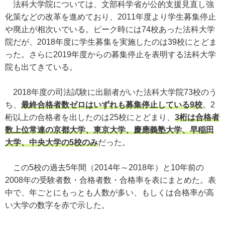
法科大学院については、文部科学省が公的支援見直し強
化策などの改革を進めており、2011年度より学生募集停止
や廃止が相次いでいる。ピーク時には74校あった法科大学
院だが、2018年度に学生募集を実施したのは39校にとどま
った。さらに2019年度からの募集停止を表明する法科大学
院も出てきている。
2018年度の司法試験に出願者がいた法科大学院73校のう
ち、
最終合格者数ゼロはいずれも募集停止している9校
。2
桁以上の合格者を出したのは25校にとどまり、
3桁は合格者
数上位常連の京都大学、東京大学、慶應義塾大学、早稲田
大学、中央大学の5校のみ
だった。
この5校の過去5年間（2014年～2018年）と10年前の
2008年の受験者数・合格者数・合格率を表にまとめた。表
中で、年ごとにもっとも人数が多い、もしくは合格率が高
い大学の数字を赤で示した。