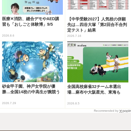
医療✕消防、縫合デモやAED講
【中学受験2027】人気校の併願
習も「おしごと体験博」9/5
先は…四谷大塚「第2回合不合判
定テスト」結果
2026.8.6
2026.7.16
砂金甲子園、神戸女学院が優
全国高校麻雀32チーム本選出
勝…全国14校の中高生が腕競う
場…麻布や大阪星光、東海も
2026.7.29
2026.8.5
Recommended by