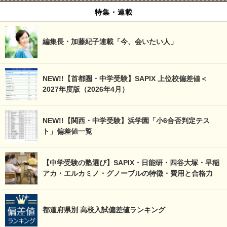
特集・連載
編集長・加藤紀子連載「今、会いたい人」
NEW!!【首都圏・中学受験】SAPIX 上位校偏差値＜
2027年度版（2026年4月）
NEW!!【関西・中学受験】浜学園「小6合否判定テス
ト」偏差値一覧
【中学受験の塾選び】SAPIX・日能研・四谷大塚・早稲
アカ・エルカミノ・グノーブルの特徴・費用と合格力
都道府県別 高校入試偏差値ランキング