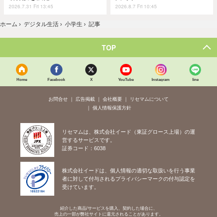
2026.7.31 Fri 13:45
2026.8.7 Fri 10:45
ホーム
›
デジタル生活
›
小学生
›
記事
TOP
Home
Facebook
X
YouTube
Instagram
line
お問合せ
広告掲載
会社概要
リセマムについて
個人情報保護方針
リセマムは、株式会社イード（東証グロース上場）の運
営するサービスです。
証券コード：6038
株式会社イードは、個人情報の適切な取扱いを行う事業
者に対して付与されるプライバシーマークの付与認定を
受けています。
紹介した商品/サービスを購入、契約した場合に、
売上の一部が弊社サイトに還元されることがあります。