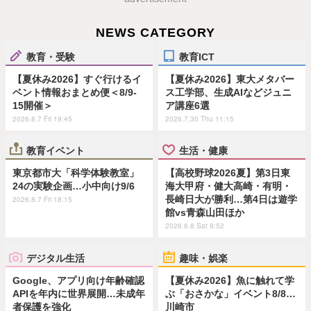
NEWS CATEGORY
教育・受験
教育ICT
【夏休み2026】すぐ行けるイ
【夏休み2026】東大メタバー
ベント情報おまとめ便＜8/9-
ス工学部、生成AIなどジュニ
15開催＞
ア講座6選
2026.8.7 Fri 19:45
2026.7.30 Thu 11:15
教育イベント
生活・健康
東京都市大「科学体験教室」
【高校野球2026夏】第3日東
24の実験企画…小中向け9/6
海大甲府・健大高崎・有明・
長崎日大が勝利…第4日は遊学
2026.8.7 Fri 18:15
館vs青森山田ほか
2026.8.8 Sat 9:52
デジタル生活
趣味・娯楽
Google、アプリ向け年齢確認
【夏休み2026】魚に触れて学
APIを年内に世界展開…未成年
ぶ「おさかな」イベント8/8…
者保護を強化
川崎市