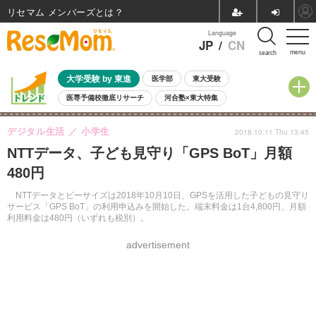
リセマム メンバーズ
Language
JP
/
CN
menu
search
大学受験 by 東進
医学部
東大受験
医専予備校徹底リサーチ
河合塾×東大特集
親子で考える大学選び
高校受験
中学受験
小学校受験
デジタル生活
小学生
2018.10.11 Thu 13:45
共通テスト
夏休み
8月開催学校説明会・相談会
NTTデータ、子ども見守り「GPS BoT」月額
8月開催イベント・WS
全国公立高校 過去問
人気記事
480円
自由研究教材（小学生向け）
自由研究教材（中学生向け）
ランキング
NTTデータとビーサイズは2018年10月10日、GPSを活用した子どもの見守り
サービス「GPS BoT」の利用申込みを開始した。端末料金は1台4,800円、月額
利用料金は480円（いずれも税別）。
advertisement