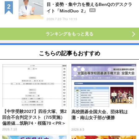
目・姿勢・集中力を整えるBenQのデスクラ
イト「MindDuo 2」
PR
2026.7.23 Thu 10:15
ランキングをもっと見る
こちらの記事もおすすめ
【中学受験2027】四谷大塚、第2
高校囲碁全国大会、団体戦は
回合不合判定テスト（7/5実施）
灘・南山女子部が優勝
偏差値…筑駒74・桜蔭70＜PR＞
2026.7.10
2026.8.5