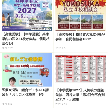
【高校受験】【中学受験】兵庫
【高校受験】横須賀の私立4校が
県内の私立31校が集結、個別相
参加…合同相談会10/12
談会9/6
2026.7.28
2026.8.5
医療✕消防、縫合デモやAED講
【中学受験2027】人気校の併願
習も「おしごと体験博」9/5
先は…四谷大塚「第2回合不合判
定テスト」結果
2026.8.6
2026.7.16