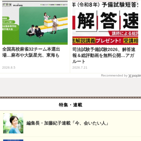
全国高校麻雀32チーム本選出
司法試験予備試験2026、解答速
場…麻布や大阪星光、東海も
報＆総評動画を無料公開…アガ
ルート
2026.8.5
2026.7.21
Recommended by
特集・連載
編集長・加藤紀子連載「今、会いたい人」