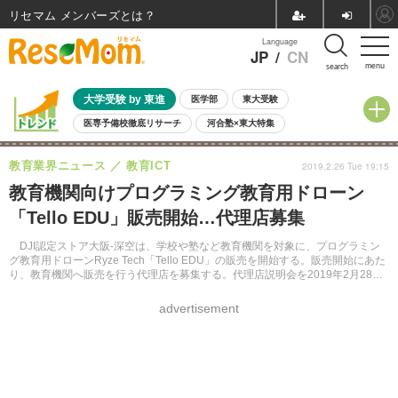
リセマム メンバーズ
Language
JP
/
CN
menu
search
大学受験 by 東進
医学部
東大受験
医専予備校徹底リサーチ
河合塾×東大特集
親子で考える大学選び
高校受験
中学受験
小学校受験
教育業界ニュース
教育ICT
2019.2.26 Tue 19:15
共通テスト
夏休み
8月開催学校説明会・相談会
教育機関向けプログラミング教育用ドローン
8月開催イベント・WS
全国公立高校 過去問
人気記事
「Tello EDU」販売開始…代理店募集
自由研究教材（小学生向け）
自由研究教材（中学生向け）
ランキング
DJI認定ストア大阪-深空は、学校や塾など教育機関を対象に、プログラミン
グ教育用ドローンRyze Tech「Tello EDU」の販売を開始する。販売開始にあた
り、教育機関へ販売を行う代理店を募集する。代理店説明会を2019年2月28日
に大阪・北浜フォーラムにて行う。
advertisement