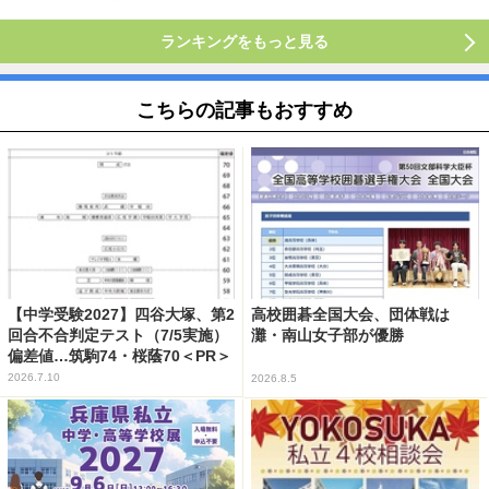
ランキングをもっと見る
こちらの記事もおすすめ
【中学受験2027】四谷大塚、第2
高校囲碁全国大会、団体戦は
回合不合判定テスト（7/5実施）
灘・南山女子部が優勝
偏差値…筑駒74・桜蔭70＜PR＞
2026.7.10
2026.8.5