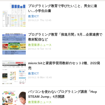
プログラミング教育で学びたいこと、男女に違
い…小学生白書
教育ICT
2019.2.21 Thu 12:45
プログラミング教育「推進月間」9月…企業連携で
教材配信など
教育業界ニュース
2019.2.19 Tue 14:15
micro:bitと家庭学習用教材のセット2種、2/22発
売
教育ICT
2019.2.18 Mon 15:45
パソコンを使わないプログラミング講座「Hop
STEAM Jump」4月開講
教育業界ニュース