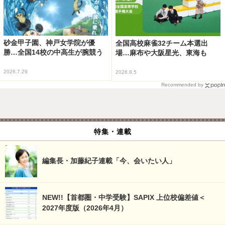
砂金甲子園、神戸女学院が優
全国高校麻雀32チーム本選出
勝…全国14校の中高生が腕競う
場…麻布や大阪星光、東海も
2026.7.29
2026.8.5
Recommended by
特集・連載
編集長・加藤紀子連載「今、会いたい人」
NEW!!【首都圏・中学受験】SAPIX 上位校偏差値＜
2027年度版（2026年4月）