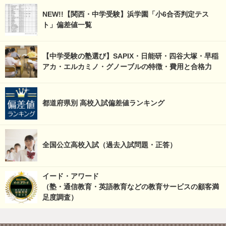
NEW!!【関西・中学受験】浜学園「小6合否判定テス
ト」偏差値一覧
【中学受験の塾選び】SAPIX・日能研・四谷大塚・早稲
アカ・エルカミノ・グノーブルの特徴・費用と合格力
都道府県別 高校入試偏差値ランキング
全国公立高校入試（過去入試問題・正答）
イード・アワード
（塾・通信教育・英語教育などの教育サービスの顧客満
足度調査）