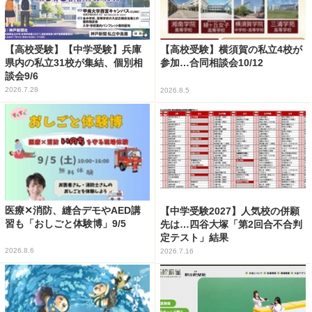
【高校受験】【中学受験】兵庫
【高校受験】横須賀の私立4校が
県内の私立31校が集結、個別相
参加…合同相談会10/12
談会9/6
2026.7.28
2026.8.5
医療✕消防、縫合デモやAED講
【中学受験2027】人気校の併願
習も「おしごと体験博」9/5
先は…四谷大塚「第2回合不合判
定テスト」結果
2026.8.6
2026.7.16