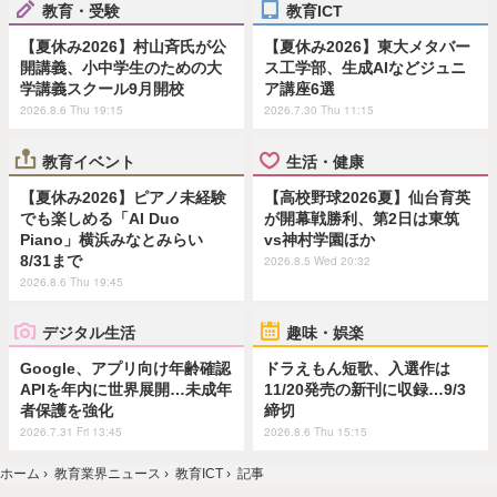
教育・受験
教育ICT
【夏休み2026】村山斉氏が公
【夏休み2026】東大メタバー
開講義、小中学生のための大
ス工学部、生成AIなどジュニ
学講義スクール9月開校
ア講座6選
2026.8.6 Thu 19:15
2026.7.30 Thu 11:15
教育イベント
生活・健康
【夏休み2026】ピアノ未経験
【高校野球2026夏】仙台育英
でも楽しめる「AI Duo
が開幕戦勝利、第2日は東筑
Piano」横浜みなとみらい
vs神村学園ほか
8/31まで
2026.8.5 Wed 20:32
2026.8.6 Thu 19:45
デジタル生活
趣味・娯楽
Google、アプリ向け年齢確認
ドラえもん短歌、入選作は
APIを年内に世界展開…未成年
11/20発売の新刊に収録…9/3
者保護を強化
締切
2026.7.31 Fri 13:45
2026.8.6 Thu 15:15
ホーム
›
教育業界ニュース
›
教育ICT
›
記事