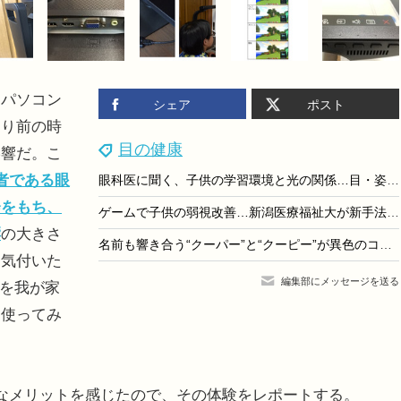
パソコン
シェア
ポスト
たり前の時
目の健康
影響だ。こ
者である眼
眼科医に聞く、子供の学習環境と光の関係…目・姿勢・集中力を整えるBenQのデスクライト「MindDuo 2」
会をもち、
ゲームで子供の弱視改善…新潟医療福祉大が新手法開発
響
の大きさ
名前も響き合う“クーパー”と“クーピー”が異色のコラボ、子供の視力低下に悩む親に伝えたい目を守る新常識
も気付いた
編集部にメッセージを送る
」を我が家
て使ってみ
なメリットを感じたので、その体験をレポートする。