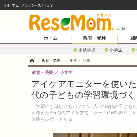
リセマム メンバーズ
ホーム
教育・受験
国
未就学児
小学生
ホーム
›
教育・受験
›
小学生
›
記事
教育・受験
小学生
アイケアモニターを使いた
代の子どもの学習環境づく
学習にも遊びにもパソコン1人1台時代の子どもた
を考えたBenQのアイケアモニター「GW2480T
体験をレポートする。