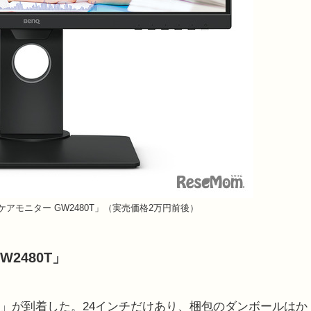
D アイケアモニター GW2480T」（実売価格2万円前後）
2480T」
T」が到着した。24インチだけあり、梱包のダンボールはか