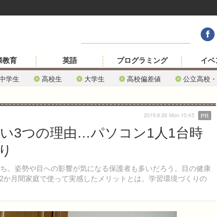
際教育
英語
プログラミング
イベ
中学生
高校生
大学生
高校偏差値
公立高校・
2019.8.26 Mon 10:45
PR
い3つの理由…パソコン1人1台時
り
ち。姿勢や目への影響が気になる保護者も多いだろう。目の健康
」を2か月間家庭で使って実感したメリットとは。学習環境づくりの