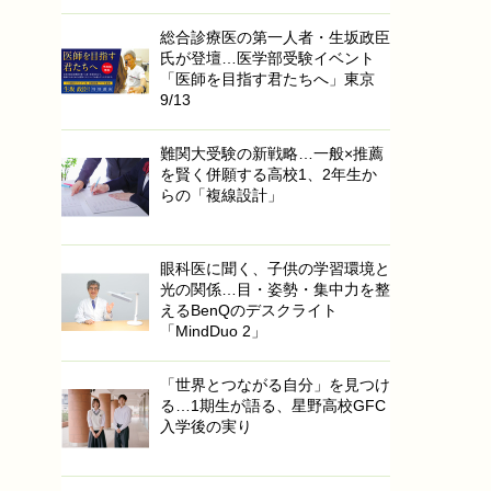
総合診療医の第一人者・生坂政臣
氏が登壇…医学部受験イベント
「医師を目指す君たちへ」東京
9/13
難関大受験の新戦略…一般×推薦
を賢く併願する高校1、2年生か
らの「複線設計」
眼科医に聞く、子供の学習環境と
光の関係…目・姿勢・集中力を整
えるBenQのデスクライト
「MindDuo 2」
「世界とつながる自分」を見つけ
る…1期生が語る、星野高校GFC
入学後の実り