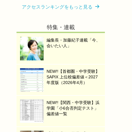
アクセスランキングをもっと見る
特集・連載
編集長・加藤紀子連載「今、
会いたい人」
NEW!!【首都圏・中学受験】
SAPIX 上位校偏差値＜2027
年度版（2026年4月）
NEW!!【関西・中学受験】浜
学園「小6合否判定テスト」
偏差値一覧