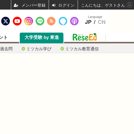
ログイン
こんにちは、ゲストさん
Language
JP
/
CN
ント
大学受験 by 東進
過去問
ミツカル学び
ミツカル教育通信