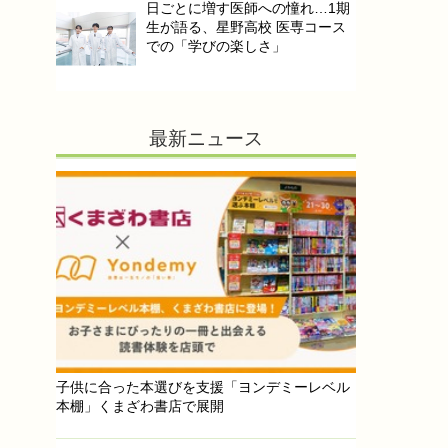
日ごとに増す医師への憧れ…1期
生が語る、星野高校 医専コース
での「学びの楽しさ」
最新ニュース
子供に合った本選びを支援「ヨンデミーレベル
本棚」くまざわ書店で展開