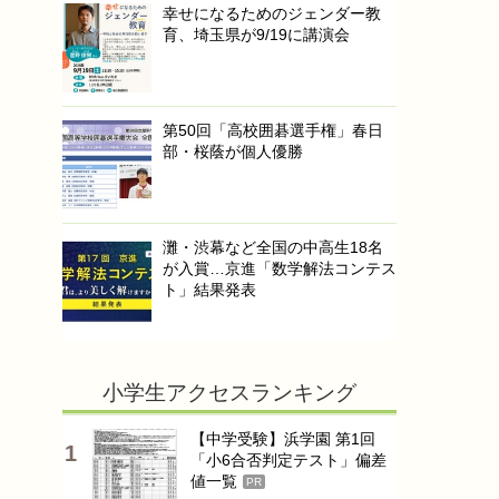
幸せになるためのジェンダー教
育、埼玉県が9/19に講演会
第50回「高校囲碁選手権」春日
部・桜蔭が個人優勝
灘・渋幕など全国の中高生18名
が入賞…京進「数学解法コンテス
ト」結果発表
小学生アクセスランキング
【中学受験】浜学園 第1回
「小6合否判定テスト」偏差
値一覧
PR