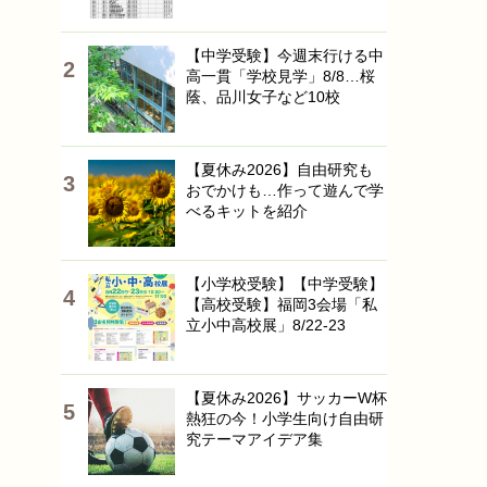
【中学受験】今週末行ける中
高一貫「学校見学」8/8…桜
蔭、品川女子など10校
【夏休み2026】自由研究も
おでかけも…作って遊んで学
べるキットを紹介
【小学校受験】【中学受験】
【高校受験】福岡3会場「私
立小中高校展」8/22-23
【夏休み2026】サッカーW杯
熱狂の今！小学生向け自由研
究テーマアイデア集