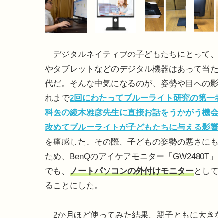
デジタルネイティブの子どもたちにとって、
やタブレットなどのデジタル機器はあって当
代だ。そんな中気になるのが、姿勢や目への
れまで
2回にわたってブルーライト研究の第一
科医の綾木雅彦先生に直接お話をうかがう機
改めてブルーライトが子どもたちに与える影
を痛感した。その際、子どもの姿勢の悪さに
ため、BenQのアイケアモニター「GW2480T
でも、
ノートパソコンの外付けモニター
とし
ることにした。
2か月ほど使ってみた結果、親子ともに大き