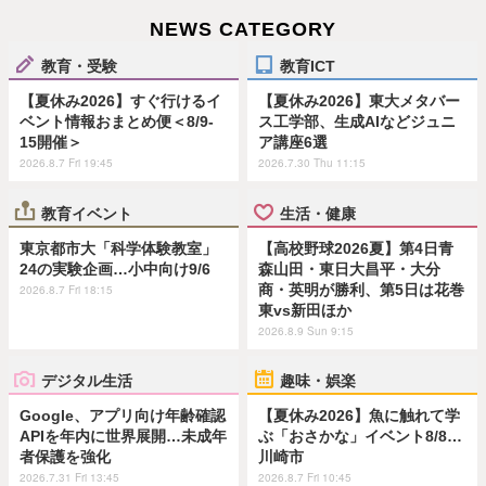
NEWS CATEGORY
教育・受験
教育ICT
【夏休み2026】すぐ行けるイ
【夏休み2026】東大メタバー
ベント情報おまとめ便＜8/9-
ス工学部、生成AIなどジュニ
15開催＞
ア講座6選
2026.8.7 Fri 19:45
2026.7.30 Thu 11:15
教育イベント
生活・健康
東京都市大「科学体験教室」
【高校野球2026夏】第4日青
24の実験企画…小中向け9/6
森山田・東日大昌平・大分
商・英明が勝利、第5日は花巻
2026.8.7 Fri 18:15
東vs新田ほか
2026.8.9 Sun 9:15
デジタル生活
趣味・娯楽
Google、アプリ向け年齢確認
【夏休み2026】魚に触れて学
APIを年内に世界展開…未成年
ぶ「おさかな」イベント8/8…
者保護を強化
川崎市
2026.7.31 Fri 13:45
2026.8.7 Fri 10:45