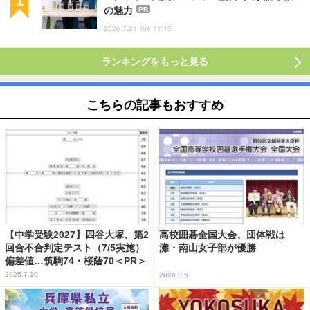
の魅力
PR
2026.7.21 Tue 11:15
ランキングをもっと見る
こちらの記事もおすすめ
【中学受験2027】四谷大塚、第2
高校囲碁全国大会、団体戦は
回合不合判定テスト（7/5実施）
灘・南山女子部が優勝
偏差値…筑駒74・桜蔭70＜PR＞
2026.7.10
2026.8.5