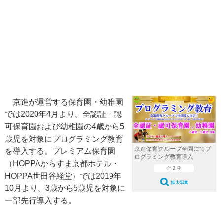
京進が運営する保育園・幼稚園
では2020年4月より、全認証・認
可保育園および幼稚園の4歳から5
歳児を対象にプログラミング教育
京進保育グループ全園にてプ
を導入する。プレミアム保育園
ログラミング教育導入
（HOPPAからすま京都ホテル・
全 2 枚
HOPPA世田谷経堂）では2019年
拡大写真
10月より、3歳から5歳児を対象に
一部先行導入する。