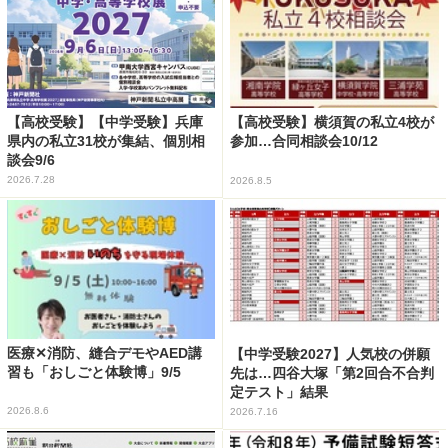
【高校受験】【中学受験】兵庫
【高校受験】横須賀の私立4校が
県内の私立31校が集結、個別相
参加…合同相談会10/12
談会9/6
2026.7.28
2026.8.5
医療✕消防、縫合デモやAED講
【中学受験2027】人気校の併願
習も「おしごと体験博」9/5
先は…四谷大塚「第2回合不合判
定テスト」結果
2026.8.6
2026.7.16