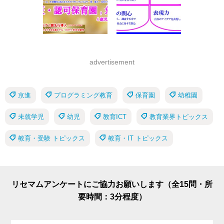
advertisement
京進
プログラミング教育
保育園
幼稚園
未就学児
幼児
教育ICT
教育業界トピックス
教育・受験 トピックス
教育・IT トピックス
リセマムアンケートにご協力お願いします（全15問・所
要時間：3分程度）