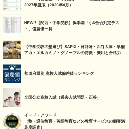
2027年度版（2026年4月）
NEW!!【関西・中学受験】浜学園「小6合否判定テス
ト」偏差値一覧
【中学受験の塾選び】SAPIX・日能研・四谷大塚・早稲
アカ・エルカミノ・グノーブルの特徴・費用と合格力
都道府県別 高校入試偏差値ランキング
全国公立高校入試（過去入試問題・正答）
イード・アワード
（塾・通信教育・英語教育などの教育サービスの顧客満
足度調査）