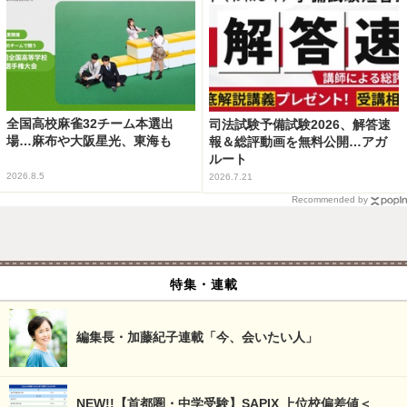
全国高校麻雀32チーム本選出
司法試験予備試験2026、解答速
場…麻布や大阪星光、東海も
報＆総評動画を無料公開…アガ
ルート
2026.8.5
2026.7.21
Recommended by
特集・連載
編集長・加藤紀子連載「今、会いたい人」
NEW!!【首都圏・中学受験】SAPIX 上位校偏差値＜