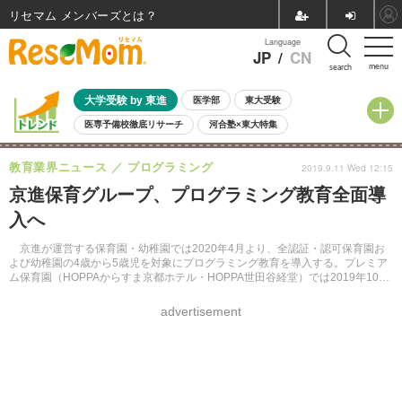
リセマム メンバーズ
Language
JP
/
CN
menu
search
大学受験 by 東進
医学部
東大受験
医専予備校徹底リサーチ
河合塾×東大特集
親子で考える大学選び
高校受験
中学受験
小学校受験
教育業界ニュース
プログラミング
2019.9.11 Wed 12:15
共通テスト
夏休み
8月開催学校説明会・相談会
京進保育グループ、プログラミング教育全面導
8月開催イベント・WS
全国公立高校 過去問
人気記事
入へ
自由研究教材（小学生向け）
自由研究教材（中学生向け）
ランキング
京進が運営する保育園・幼稚園では2020年4月より、全認証・認可保育園お
よび幼稚園の4歳から5歳児を対象にプログラミング教育を導入する。プレミア
ム保育園（HOPPAからすま京都ホテル・HOPPA世田谷経堂）では2019年10月
より、3歳から5歳児を対象に一部先行導入する。
advertisement