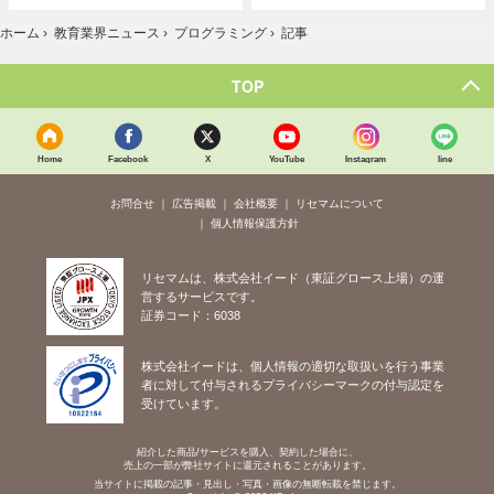
ホーム
›
教育業界ニュース
›
プログラミング
›
記事
TOP
Home
Facebook
X
YouTube
Instagram
line
お問合せ
広告掲載
会社概要
リセマムについて
個人情報保護方針
リセマムは、株式会社イード（東証グロース上場）の運
営するサービスです。
証券コード：6038
株式会社イードは、個人情報の適切な取扱いを行う事業
者に対して付与されるプライバシーマークの付与認定を
受けています。
紹介した商品/サービスを購入、契約した場合に、
売上の一部が弊社サイトに還元されることがあります。
当サイトに掲載の記事・見出し・写真・画像の無断転載を禁じます。