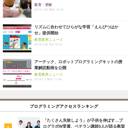
教育・受験
2019.1.23 Wed 15:15
リズムに合わせてひらがな学習「えんぴつはか
せ」提供開始
教育業界ニュース
2019.3.26 Tue 16:15
アーテック、ロボットプログラミングキットの授
業解説動画を公開
教育業界ニュース
2019.7.1 Mon 11:45
プログラミングアクセスランキング
「たくさん失敗しよう」が子供を伸ばす…プ
ログラボW受賞、ベテラン講師3人が語る教室