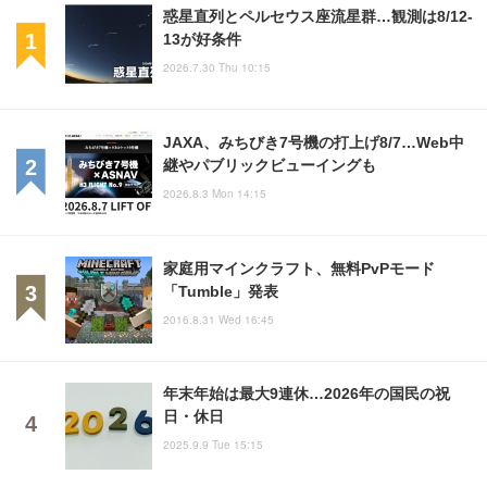
惑星直列とペルセウス座流星群…観測は8/12-
13が好条件
2026.7.30 Thu 10:15
JAXA、みちびき7号機の打上げ8/7…Web中
継やパブリックビューイングも
2026.8.3 Mon 14:15
家庭用マインクラフト、無料PvPモード
「Tumble」発表
2016.8.31 Wed 16:45
年末年始は最大9連休…2026年の国民の祝
日・休日
2025.9.9 Tue 15:15