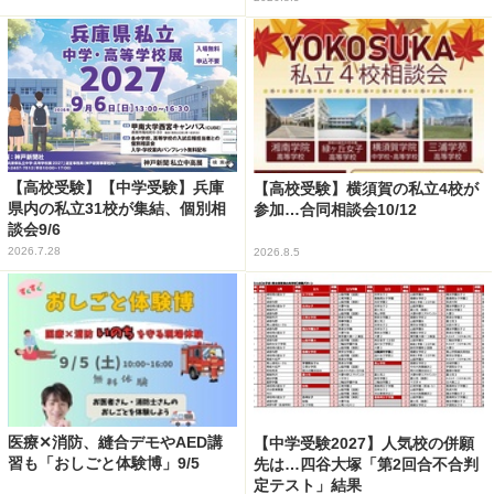
【高校受験】【中学受験】兵庫
【高校受験】横須賀の私立4校が
県内の私立31校が集結、個別相
参加…合同相談会10/12
談会9/6
2026.7.28
2026.8.5
医療✕消防、縫合デモやAED講
【中学受験2027】人気校の併願
習も「おしごと体験博」9/5
先は…四谷大塚「第2回合不合判
定テスト」結果