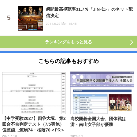
瞬間最高視聴率31.7％「JIN-仁-」のネット配
信決定
2011.6.27 Mon 15:45
ランキングをもっと見る
こちらの記事もおすすめ
【中学受験2027】四谷大塚、第2
高校囲碁全国大会、団体戦は
回合不合判定テスト（7/5実施）
灘・南山女子部が優勝
偏差値…筑駒74・桜蔭70＜PR＞
2026.7.10
2026.8.5