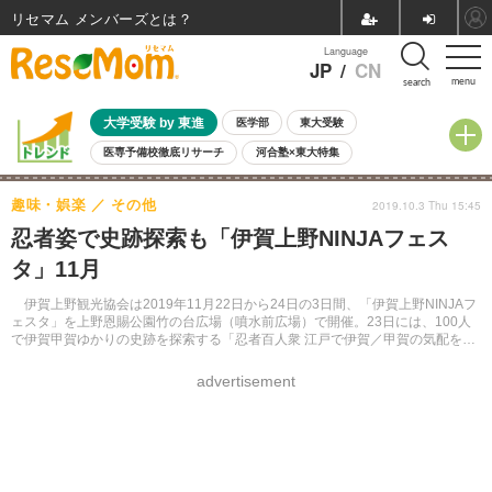
リセマム メンバーズ
Language
JP
/
CN
menu
search
大学受験 by 東進
医学部
東大受験
医専予備校徹底リサーチ
河合塾×東大特集
親子で考える大学選び
高校受験
中学受験
小学校受験
趣味・娯楽
その他
2019.10.3 Thu 15:45
共通テスト
夏休み
8月開催学校説明会・相談会
忍者姿で史跡探索も「伊賀上野NINJAフェス
8月開催イベント・WS
全国公立高校 過去問
人気記事
タ」11月
自由研究教材（小学生向け）
自由研究教材（中学生向け）
ランキング
伊賀上野観光協会は2019年11月22日から24日の3日間、「伊賀上野NINJAフ
ェスタ」を上野恩賜公園竹の台広場（噴水前広場）で開催。23日には、100人
で伊賀甲賀ゆかりの史跡を探索する「忍者百人衆 江戸で伊賀／甲賀の気配を探
れ（その六）」ウォーキングイベントを開催する。
advertisement