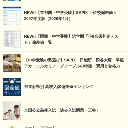
NEW!!【首都圏・中学受験】SAPIX 上位校偏差値＜
2027年度版（2026年4月）
NEW!!【関西・中学受験】浜学園「小6合否判定テス
ト」偏差値一覧
【中学受験の塾選び】SAPIX・日能研・四谷大塚・早稲
アカ・エルカミノ・グノーブルの特徴・費用と合格力
都道府県別 高校入試偏差値ランキング
全国公立高校入試（過去入試問題・正答）