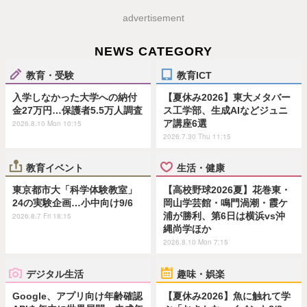
advertisement
NEWS CATEGORY
教育・受験
教育ICT
入学しなかった大学への納付
【夏休み2026】東大メタバー
金27万円…保護者5.5万人調査
ス工学部、生成AIなどジュニ
ア講座6選
2026.8.10 Mon 10:15
2026.7.30 Thu 11:15
教育イベント
生活・健康
東京都市大「科学体験教室」
【高校野球2026夏】花巻東・
24の実験企画…小中向け9/6
岡山学芸館・鳴門渦潮・霞ケ
浦が勝利、第6日は横浜vs沖
2026.8.7 Fri 18:15
縄尚学ほか
2026.8.10 Mon 7:15
デジタル生活
趣味・娯楽
Google、アプリ向け年齢確認
【夏休み2026】魚に触れて学