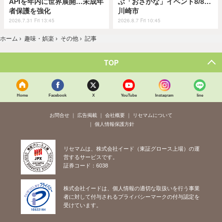
APIを年内に世界展開…未成年
ぶ「おさかな」イベント8/8…
者保護を強化
川崎市
2026.7.31 Fri 13:45
2026.8.7 Fri 10:45
ホーム
›
趣味・娯楽
›
その他
›
記事
TOP
Home
Facebook
X
YouTube
Instagram
line
お問合せ
広告掲載
会社概要
リセマムについて
個人情報保護方針
リセマムは、株式会社イード（東証グロース上場）の運
営するサービスです。
証券コード：6038
株式会社イードは、個人情報の適切な取扱いを行う事業
者に対して付与されるプライバシーマークの付与認定を
受けています。