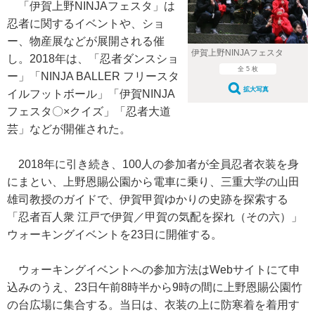
「伊賀上野NINJAフェスタ」は
忍者に関するイベントや、ショ
ー、物産展などが展開される催
伊賀上野NINJAフェスタ
し。2018年は、「忍者ダンスショ
全 5 枚
ー」「NINJA BALLER フリースタ
拡大写真
イルフットボール」「伊賀NINJA
フェスタ〇×クイズ」「忍者大道
芸」などが開催された。
2018年に引き続き、100人の参加者が全員忍者衣装を身
にまとい、上野恩賜公園から電車に乗り、三重大学の山田
雄司教授のガイドで、伊賀甲賀ゆかりの史跡を探索する
「忍者百人衆 江戸で伊賀／甲賀の気配を探れ（その六）」
ウォーキングイベントを23日に開催する。
ウォーキングイベントへの参加方法はWebサイトにて申
込みのうえ、23日午前8時半から9時の間に上野恩賜公園竹
の台広場に集合する。当日は、衣装の上に防寒着を着用す