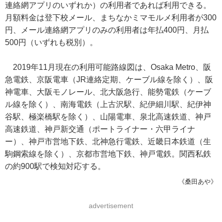
連絡網アプリのいずれか）の利用者であれば利用できる。
月額料金は登下校メール、まちなかミマモルメ利用者が300
円、メール連絡網アプリのみの利用者は年払400円、月払
500円（いずれも税別）。
2019年11月現在の利用可能路線図は、Osaka Metro、阪
急電鉄、京阪電車（JR連絡定期、ケーブル線を除く）、阪
神電車、大阪モノレール、北大阪急行、能勢電鉄（ケーブ
ル線を除く）、南海電鉄（上古沢駅、紀伊細川駅、紀伊神
谷駅、極楽橋駅を除く）、山陽電車、泉北高速鉄道、神戸
高速鉄道、神戸新交通（ポートライナー・六甲ライナ
ー）、神戸市営地下鉄、北神急行電鉄、近畿日本鉄道（生
駒鋼索線を除く）、京都市営地下鉄、神戸電鉄。関西私鉄
の約900駅で検知対応する。
《桑田あや》
advertisement