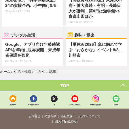
24の実験企画…小中向け9/6
府・健大高崎・有明・長崎日
大が勝利…第4日は遊学館vs
2026.8.7 Fri 18:15
青森山田ほか
2026.8.8 Sat 9:52
デジタル生活
趣味・娯楽
Google、アプリ向け年齢確認
【夏休み2026】魚に触れて学
APIを年内に世界展開…未成年
ぶ「おさかな」イベント8/8…
者保護を強化
川崎市
2026.7.31 Fri 13:45
2026.8.7 Fri 10:45
ホーム
›
生活・健康
›
小学生
›
記事
TOP
Home
Facebook
X
YouTube
Instagram
line
お問合せ
広告掲載
会社概要
リセマムについて
個人情報保護方針