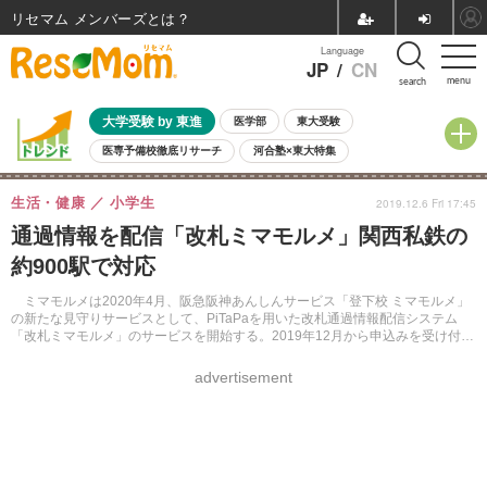
リセマム メンバーズ
Language
JP
/
CN
menu
search
大学受験 by 東進
医学部
東大受験
医専予備校徹底リサーチ
河合塾×東大特集
親子で考える大学選び
高校受験
中学受験
小学校受験
生活・健康
小学生
2019.12.6 Fri 17:45
共通テスト
夏休み
8月開催学校説明会・相談会
通過情報を配信「改札ミマモルメ」関西私鉄の
8月開催イベント・WS
全国公立高校 過去問
人気記事
約900駅で対応
自由研究教材（小学生向け）
自由研究教材（中学生向け）
ランキング
ミマモルメは2020年4月、阪急阪神あんしんサービス「登下校 ミマモルメ」
の新たな見守りサービスとして、PiTaPaを用いた改札通過情報配信システム
「改札ミマモルメ」のサービスを開始する。2019年12月から申込みを受け付け
る。
advertisement