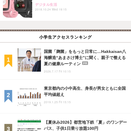
デジタル生活
2018.10.24 Wed 19:15
小学生アクセスランキング
国菌「麹菌」をもっと日常に…Hakkaisan八
海醸造“あまさけ博士”に聞く、親子で整える
夏の健康ルーティン
PR
2026.7.17 Fri 10:15
東京都内の小中高生、身長が男女ともに全国
平均値超え
2019.1.25 Fri 15:15
【夏休み2026】都営地下鉄「夏」のワンデー
パス、子供1日乗り放題100円