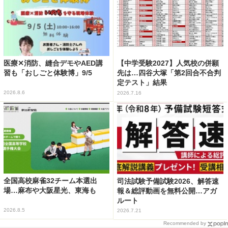
医療✕消防、縫合デモやAED講
【中学受験2027】人気校の併願
習も「おしごと体験博」9/5
先は…四谷大塚「第2回合不合判
定テスト」結果
2026.8.6
2026.7.16
全国高校麻雀32チーム本選出
司法試験予備試験2026、解答速
場…麻布や大阪星光、東海も
報＆総評動画を無料公開…アガ
ルート
2026.8.5
2026.7.21
Recommended by