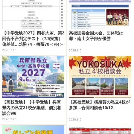
【中学受験2027】四谷大塚、第2
高校囲碁全国大会、団体戦は
回合不合判定テスト（7/5実施）
灘・南山女子部が優勝
偏差値…筑駒74・桜蔭70＜PR＞
2026.7.10
2026.8.5
【高校受験】【中学受験】兵庫
【高校受験】横須賀の私立4校が
県内の私立31校が集結、個別相
参加…合同相談会10/12
談会9/6
2026.7.28
2026.8.5