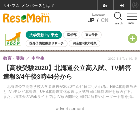
リセマム メンバーズ
Language
JP
/
CN
menu
search
大学受験 by 東進
医学部
東大受験
医専予備校徹底リサーチ
河合塾×東大特集
親子で考える大学選び
高校受験
中学受験
小学校受験
教育・受験
中学生
2020.3.3 Tue 10:15
共通テスト
夏休み
8月開催学校説明会・相談会
【高校受験2020】北海道公立高入試、TV解答
8月開催イベント・WS
全国公立高校 過去問
人気記事
速報3/4午後3時44分から
自由研究教材（小学生向け）
自由研究教材（中学生向け）
ランキング
北海道公立高等学校入学者選抜が2020年3月4日に行われる。HBC北海道放送
とTVhテレビ北海道、UHB北海道文化放送は入試当日に解答速報を放送する。
また、増進会のWebサイトではTV放送開始と同時に解答やボーダー予想を掲載
する。
advertisement