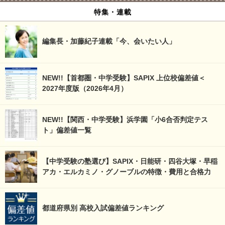
特集・連載
編集長・加藤紀子連載「今、会いたい人」
NEW!!【首都圏・中学受験】SAPIX 上位校偏差値＜
2027年度版（2026年4月）
NEW!!【関西・中学受験】浜学園「小6合否判定テス
ト」偏差値一覧
【中学受験の塾選び】SAPIX・日能研・四谷大塚・早稲
アカ・エルカミノ・グノーブルの特徴・費用と合格力
都道府県別 高校入試偏差値ランキング