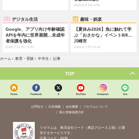
2026.8.8 Sat 9:52
デジタル生活
趣味・娯楽
Google、アプリ向け年齢確認
【夏休み2026】魚に触れて学
APIを年内に世界展開…未成年
ぶ「おさかな」イベント8/8…
者保護を強化
川崎市
2026.7.31 Fri 13:45
2026.8.7 Fri 10:45
ホーム
›
教育・受験
›
中学生
›
記事
TOP
Home
Facebook
X
YouTube
Instagram
line
お問合せ
広告掲載
会社概要
リセマムについて
個人情報保護方針
リセマムは、株式会社イード（東証グロース上場）の運
営するサービスです。
証券コード：6038