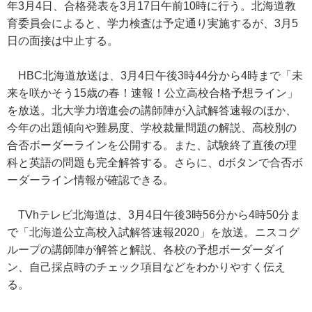
年3月4日、合格発表を3月17日午前10時に行う。北海道教
育委員会によると、学力検査は予定通り実施するが、3月5
日の面接は中止する。
HBC北海道放送は、3月4日午後3時44分から4時まで「未
来を咲かそう15歳の春！速報！公立高校合格予想ライン」
を放送。北大学力増進会の講師陣が入試解答速報のほか、
今年の出題傾向や難易度、学校裁量問題の解説、高校別の
合否ボーダーラインを公開する。また、試験終了直後の理
科と英語の問題も完全解答する。さらに、dボタンで合否ボ
ーダーライン情報が確認できる。
TVhテレビ北海道は、3月4日午後3時56分から4時50分ま
で「北海道公立高校入試解答速報2020」を放送。ニスコグ
ループの講師陣が解答と解説、各校の予想ボーダーダイ
ン、自己採点時のチェック項目などをわかりやすく伝え
る。