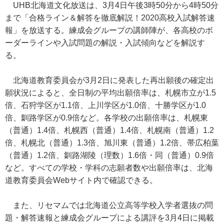
UHB北海道文化放送は、3月4日午後3時50分から4時50分
まで「合格ライン＆解答を徹底解説！2020高校入試解答速
報」を放送する。練成会グループの講師陣が、各高校のボ
ーダーラインや入試問題の解説・入試傾向などを解説す
る。
北海道教育委員会が3月2日に発表した再出願後の確定出
願状況によると、全日制の平均出願倍率は、札幌市立が1.5
倍、石狩学区が1.1倍、上川学区が1.0倍、十勝学区が1.0
倍、釧路学区が0.9倍など。各学校の出願倍率は、札幌東
（普通）1.4倍、札幌西（普通）1.4倍、札幌南（普通）1.2
倍、札幌北（普通）1.3倍、旭川東（普通）1.2倍、帯広柏葉
（普通）1.2倍、釧路湖陵（理数）1.6倍・同（普通）0.9倍
など。すべての学校・学科の志願者数や出願倍率は、北海
道教育委員会Webサイト内で確認できる。
また、リセマムでは北海道公立高等学校入学者選抜の問
題・解答速報と練成会グループによる講評を3月4日に掲載