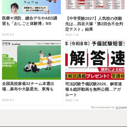
医療✕消防、縫合デモやAED講
【中学受験2027】人気校の併願
習も「おしごと体験博」9/5
先は…四谷大塚「第2回合不合判
定テスト」結果
2026.8.6
2026.7.16
全国高校麻雀32チーム本選出
司法試験予備試験2026、解答速
場…麻布や大阪星光、東海も
報＆総評動画を無料公開…アガ
ルート
2026.8.5
2026.7.21
Recommended by