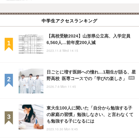
中学生アクセスランキング
【高校受験2024】山形県公立高、入学定員
6,560人…前年度200人減
2023.11.8 Wed 14:15
日ごとに増す医師への憧れ…1期生が語る、星
野高校 医専コースでの「学びの楽しさ」
PR
2026.7.6 Mon 11:45
東大生100人に聞いた「自分から勉強する子
の家庭の習慣」勉強しなさい、と言わなくて
も勉強する子になるには
2023.10.30 Mon 9:45