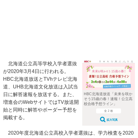
北海道公立高等学校入学者選抜
が2020年3月4日に行われる。
HBC北海道放送とTVhテレビ北海
道、UHB北海道文化放送は入試当
HBC北海道放送「未来を咲か
日に解答速報を放送する。また、
そう15歳の春！速報！公立高
増進会のWebサイトではTV放送開
校合格予想ライン」
始と同時に解答やボーダー予想を
全 2 枚
掲載する。
拡大写真
2020年度北海道公立高校入学者選抜は、学力検査を2020