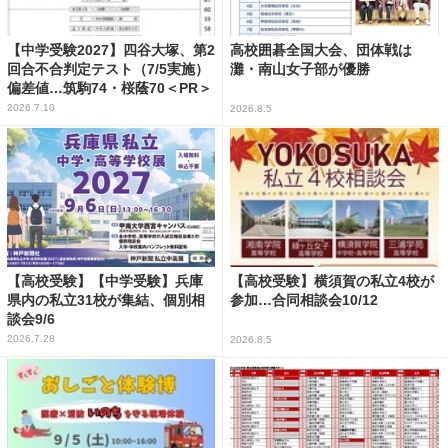
【中学受験2027】四谷大塚、第2
高校囲碁全国大会、団体戦は
回合不合判定テスト（7/5実施）
灘・南山女子部が優勝
偏差値…筑駒74・桜蔭70＜PR＞
2026.7.10
2026.8.5
【高校受験】【中学受験】兵庫
【高校受験】横須賀の私立4校が
県内の私立31校が集結、個別相
参加…合同相談会10/12
談会9/6
2026.7.28
2026.8.5