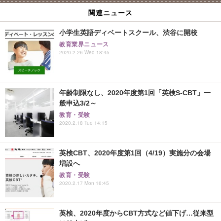
関連ニュース
小学生英語ディベートスクール、渋谷に開校
教育業界ニュース
2020.2.26 Wed 18:45
年齢制限なし、2020年度第1回「英検S-CBT」一
般申込3/2～
教育・受験
2020.2.18 Tue 14:15
英検CBT、2020年度第1回（4/19）実施分の会場
増設へ
教育・受験
2020.2.17 Mon 16:45
英検、2020年度からCBT方式など値下げ…従来型