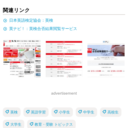
関連リンク
日本英語検定協会：英検
英ナビ！：英検合否結果閲覧サービス
advertisement
英検
英語学習
小学生
中学生
高校生
大学生
教育・受験 トピックス