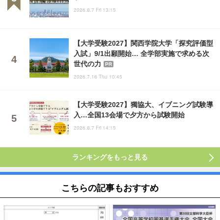
2026.8.7 Fri 13:15
【大学受験2027】関西学院大学「探究評価型
入試」9/1出願開始… 全学部実施で求める次
世代の力
PR
2026.7.16 Thu 10:45
【大学受験2027】獨協大、イブニング試験導
入…全国13会場で夕方から試験開始
2026.8.7 Fri 14:15
ランキングをもっと見る
こちらの記事もおすすめ