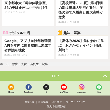
東京都市大「科学体験教室」
【高校野球2026夏】第3日朝
24の実験企画…小中向け9/6
の部は東海大甲府が勝利、午
後の部で八幡商と健大高崎が
2026.8.7 Fri 18:15
激突
2026.8.7 Fri 12:45
デジタル生活
趣味・娯楽
Google、アプリ向け年齢確認
【夏休み2026】魚に触れて学
APIを年内に世界展開…未成年
ぶ「おさかな」イベント8/8…
者保護を強化
川崎市
2026.7.31 Fri 13:45
2026.8.7 Fri 10:45
ホーム
›
教育・受験
›
高校生
›
記事
TOP
Home
Facebook
X
YouTube
Instagram
line
お問合せ
広告掲載
会社概要
リセマムについて
個人情報保護方針