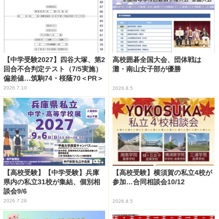
【中学受験2027】四谷大塚、第2
高校囲碁全国大会、団体戦は
回合不合判定テスト（7/5実施）
灘・南山女子部が優勝
偏差値…筑駒74・桜蔭70＜PR＞
2026.7.10
2026.8.5
【高校受験】【中学受験】兵庫
【高校受験】横須賀の私立4校が
県内の私立31校が集結、個別相
参加…合同相談会10/12
談会9/6
2026.7.28
2026.8.5