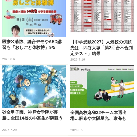
医療✕消防、縫合デモやAED講
【中学受験2027】人気校の併願
習も「おしごと体験博」9/5
先は…四谷大塚「第2回合不合判
定テスト」結果
2026.8.6
2026.7.16
砂金甲子園、神戸女学院が優
全国高校麻雀32チーム本選出
勝…全国14校の中高生が腕競う
場…麻布や大阪星光、東海も
2026.7.29
2026.8.5