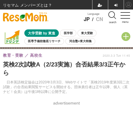
リセマム メンバーズ
Language
JP
/
CN
menu
search
大学受験 by 東進
医学部
東大受験
医専予備校徹底リサーチ
河合塾×東大特集
親子で考える大学選び
高校受験
中学受験
小学校受験
教育・受験
高校生
2020.3.3 Tue 11:45
共通テスト
夏休み
8月開催学校説明会・相談会
英検2次試験A（2/23実施）合否結果3/3正午か
8月開催イベント・WS
全国公立高校 過去問
人気記事
ら
自由研究教材（小学生向け）
自由研究教材（中学生向け）
ランキング
日本英語検定協会は2020年3月3日、Webサイトで「英検2019年度第3回二次
試験」の合否結果閲覧サービスを開始する。団体責任者は正午以降、個人（英
ナビ！会員）は午後1時以降に公開予定。
advertisement