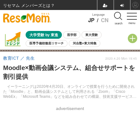
リセマム メンバーズ
Language
JP
/
CN
menu
search
大学受験 by 東進
医学部
東大受験
医専予備校徹底リサーチ
河合塾×東大特集
親子で考える大学選び
高校受験
中学受験
小学校受験
教育ICT
先生
2020.4.20 Mon 19:45
共通テスト
夏休み
8月開催学校説明会・相談会
Moodle×動画会議システム、組合せサポートを
8月開催イベント・WS
全国公立高校 過去問
人気記事
割引提供
自由研究教材（小学生向け）
自由研究教材（中学生向け）
ランキング
イーラーニングは2020年4月20日、オンラインで授業を行うために開発され
た「Moodle」と、動画会議システムとして利用される「Zoom」「Cisco
WebEx」「Microsoft Teams」などを組み合わせての構築、技術支援サービス
「vsCorona」を提供開始する。
advertisement