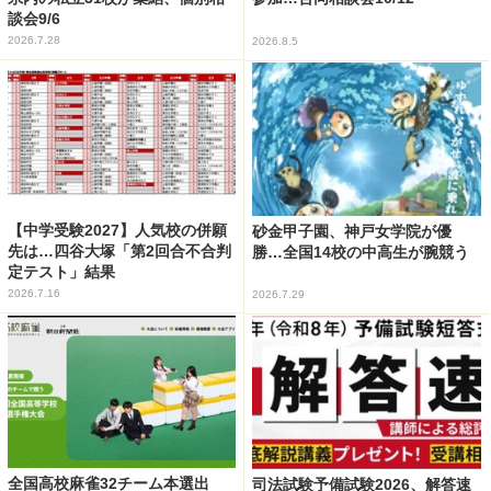
談会9/6
2026.7.28
2026.8.5
【中学受験2027】人気校の併願
砂金甲子園、神戸女学院が優
先は…四谷大塚「第2回合不合判
勝…全国14校の中高生が腕競う
定テスト」結果
2026.7.16
2026.7.29
全国高校麻雀32チーム本選出
司法試験予備試験2026、解答速