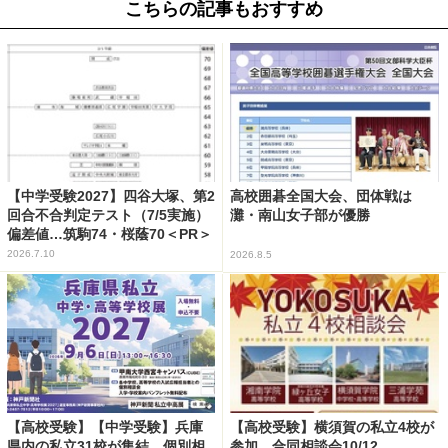
こちらの記事もおすすめ
【中学受験2027】四谷大塚、第2
高校囲碁全国大会、団体戦は
回合不合判定テスト（7/5実施）
灘・南山女子部が優勝
偏差値…筑駒74・桜蔭70＜PR＞
2026.7.10
2026.8.5
【高校受験】【中学受験】兵庫
【高校受験】横須賀の私立4校が
県内の私立31校が集結、個別相
参加…合同相談会10/12