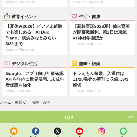
2026.8.6 Thu 19:15
2026.7.30 Thu 11:15
教育イベント
生活・健康
【夏休み2026】ピアノ未経験
【高校野球2026夏】仙台育英
でも楽しめる「AI Duo
が開幕戦勝利、第2日は東筑
Piano」横浜みなとみらい
vs神村学園ほか
8/31まで
2026.8.5 Wed 20:32
2026.8.6 Thu 19:45
デジタル生活
趣味・娯楽
Google、アプリ向け年齢確認
ドラえもん短歌、入選作は
APIを年内に世界展開…未成年
11/20発売の新刊に収録…9/3
者保護を強化
締切
2026.7.31 Fri 13:45
2026.8.6 Thu 15:15
ホーム
›
教育ICT
›
先生
›
記事
TOP