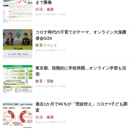
まで募集
生活・健康
2020.5.25 Mon 15:45
コロナ時代の子育てがテーマ、オンライン大保護
者会5/29
教育イベント
2020.5.25 Mon 11:15
東京都、段階的に学校再開…オンライン学習も活
用
教育・受験
2020.5.25 Mon 10:45
過去1か月で46％が「受診控え」コロナ×子ども調
査
生活・健康
2020.5.20 Wed 17:45