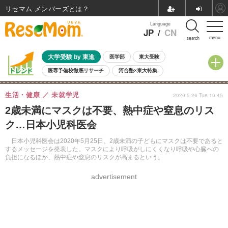
リセマム メンバーズ
Language
JP
/
CN
menu
search
大学受験 by 東進
医学部
東大受験
医専予備校徹底リサーチ
河合塾×東大特集
親子で考える大学選び
高校受験
中学受験
小学校受験
生活・健康
未就学児
2020.5.26 Tue 10:45
共通テスト
夏休み
8月開催学校説明会・相談会
2歳未満にマスクは不要、熱中症や窒息のリス
8月開催イベント・WS
全国公立高校 過去問
人気記事
ク…日本小児科医会
自由研究教材（小学生向け）
自由研究教材（中学生向け）
ランキング
日本小児科医会は2020年5月25日、2歳未満の子どもにマスクは不要であると
するメッセージを発表した。マスクにより呼吸がしにくくなり呼吸や心臓への
負担になるほか、熱中症や窒息のリスクが高まるという。
advertisement