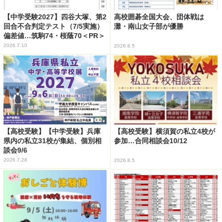
【中学受験2027】四谷大塚、第2
高校囲碁全国大会、団体戦は
回合不合判定テスト（7/5実施）
灘・南山女子部が優勝
偏差値…筑駒74・桜蔭70＜PR＞
2026.7.10
2026.8.5
【高校受験】【中学受験】兵庫
【高校受験】横須賀の私立4校が
県内の私立31校が集結、個別相
参加…合同相談会10/12
談会9/6
2026.7.28
2026.8.5