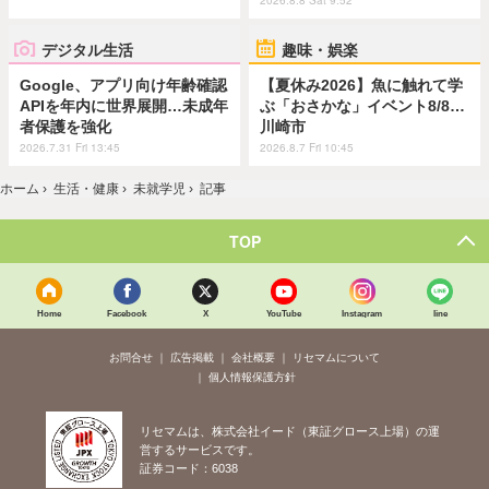
デジタル生活
趣味・娯楽
Google、アプリ向け年齢確認
【夏休み2026】魚に触れて学
APIを年内に世界展開…未成年
ぶ「おさかな」イベント8/8…
者保護を強化
川崎市
2026.7.31 Fri 13:45
2026.8.7 Fri 10:45
ホーム
›
生活・健康
›
未就学児
›
記事
TOP
Home
Facebook
X
YouTube
Instagram
line
お問合せ
広告掲載
会社概要
リセマムについて
個人情報保護方針
リセマムは、株式会社イード（東証グロース上場）の運
営するサービスです。
証券コード：6038