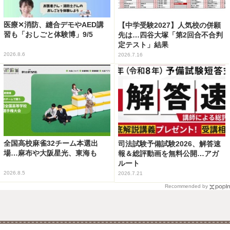
医療✕消防、縫合デモやAED講
【中学受験2027】人気校の併願
習も「おしごと体験博」9/5
先は…四谷大塚「第2回合不合判
定テスト」結果
2026.8.6
2026.7.16
全国高校麻雀32チーム本選出
司法試験予備試験2026、解答速
場…麻布や大阪星光、東海も
報＆総評動画を無料公開…アガ
ルート
2026.8.5
2026.7.21
Recommended by