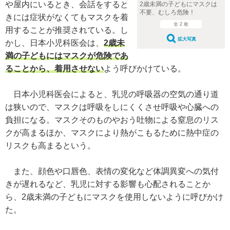
や屋内にいるとき、会話をすると
2歳未満の子どもにマスクは
不要、むしろ危険！
きには症状がなくてもマスクを着
全 2 枚
用することが推奨されている。し
拡大写真
かし、日本小児科医会は、
2歳未
満の子どもにはマスクが危険であ
ることから、着用させない
よう呼びかけている。
日本小児科医会によると、乳児の呼吸器の空気の通り道
は狭いので、マスクは呼吸をしにくくさせ呼吸や心臓への
負担になる。マスクそのものやおう吐物による窒息のリス
クが高まるほか、マスクにより熱がこもるために熱中症の
リスクも高まるという。
また、顔色や口唇色、表情の変化など体調異変への気付
きが遅れるなど、乳児に対する影響も心配されることか
ら、2歳未満の子どもにマスクを使用しないように呼びかけ
た。