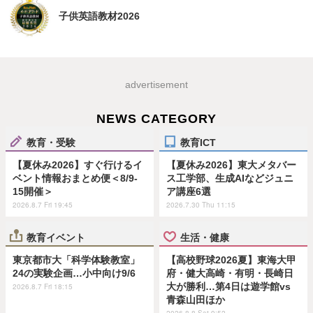
子供英語教材2026
advertisement
NEWS CATEGORY
教育・受験
教育ICT
【夏休み2026】すぐ行けるイ
【夏休み2026】東大メタバー
ベント情報おまとめ便＜8/9-
ス工学部、生成AIなどジュニ
15開催＞
ア講座6選
2026.8.7 Fri 19:45
2026.7.30 Thu 11:15
教育イベント
生活・健康
東京都市大「科学体験教室」
【高校野球2026夏】東海大甲
24の実験企画…小中向け9/6
府・健大高崎・有明・長崎日
大が勝利…第4日は遊学館vs
2026.8.7 Fri 18:15
青森山田ほか
2026.8.8 Sat 9:52