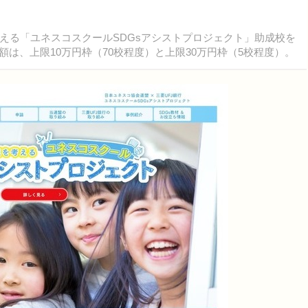
る「ユネスコスクールSDGsアシストプロジェクト」助成校を
成金額は、上限10万円枠（70校程度）と上限30万円枠（5校程度）。