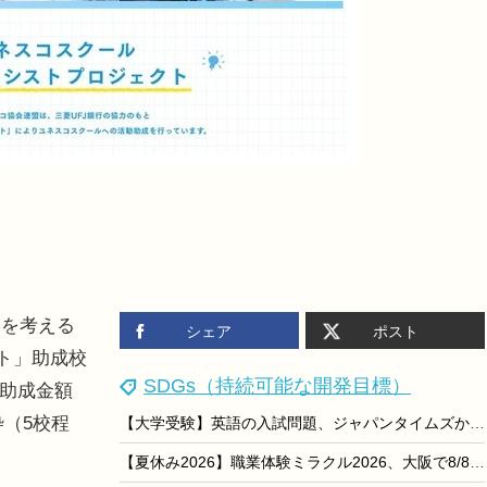
を考える
シェア
ポスト
ト」助成校
SDGs（持続可能な開発目標）
。助成金額
枠（5校程
【大学受験】英語の入試問題、ジャパンタイムズから180問出題…AIなど時事頻出
【夏休み2026】職業体験ミラクル2026、大阪で8/8…専門学校8校集結