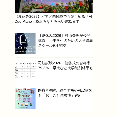
【夏休み2026】ピアノ未経験でも楽しめる「AI
Duo Piano」横浜みなとみらい8/31まで
【夏休み2026】村山斉氏が公開
講義、小中学生のための大学講義
スクール9月開校
司法試験2026、短答式の合格率
79.3％…早大など大学院別結果も
医療✕消防、縫合デモやAED講習
も「おしごと体験博」9/5