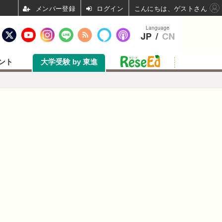
ログイン
こんにちは、ゲストさん
Language
JP
/
CN
ント
大学受験 by 東進