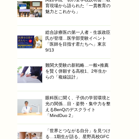
育現場から語られた「一貫教育の
魅力とこれから」
総合診療医の第一人者・生坂政臣
氏が登壇…医学部受験イベント
「医師を目指す君たちへ」東京
9/13
難関大受験の新戦略…一般×推薦
を賢く併願する高校1、2年生か
らの「複線設計」
眼科医に聞く、子供の学習環境と
光の関係…目・姿勢・集中力を整
えるBenQのデスクライト
「MindDuo 2」
「世界とつながる自分」を見つけ
る…1期生が語る、星野高校GFC