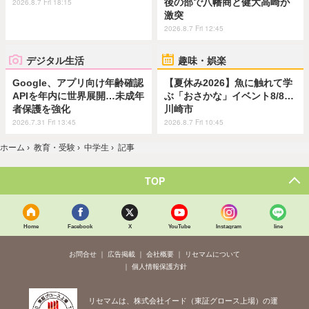
後の部で八幡商と健大高崎が
2026.8.7 Fri 18:15
激突
2026.8.7 Fri 12:45
デジタル生活
趣味・娯楽
Google、アプリ向け年齢確認
【夏休み2026】魚に触れて学
APIを年内に世界展開…未成年
ぶ「おさかな」イベント8/8…
者保護を強化
川崎市
2026.7.31 Fri 13:45
2026.8.7 Fri 10:45
ホーム
›
教育・受験
›
中学生
›
記事
TOP
Home
Facebook
X
YouTube
Instagram
line
お問合せ
広告掲載
会社概要
リセマムについて
個人情報保護方針
リセマムは、株式会社イード（東証グロース上場）の運