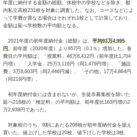
年度に納付する金額の総額。休校中の学校などを除き、都
内私立高校231校を対象に調査した。なお、コースなどによ
って学費が異なる場合はそれぞれ1校として計算しており、
金額は延べ学校数の平均額となる。
2021年度の初年度納付金（総額）は、
平均93万4,995
円
。前年度（2020年度）より957円（0.1％）増加した。各
費目の平均額は、「授業料」46万8,412円（前年度比1,704
円増）、「入学金」25万3,116円（同1,479円増）、「施設
費」3万8,603円（同2,446円減）、「その他」17万4,864円
（同219円増）。
初年度納付金には含まれないが、生徒非募集校を除いた
延べ218校の「検定料」の平均額は、前年度比163円増の2
万2,938円であった。
対象校のうち、9割にあたる208校が初年度納付金を据え
置いた。値上げした学校は20校、値下げした学校は3校。