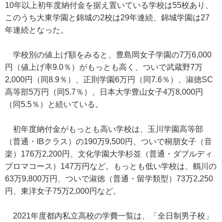
10年以上初年度納付金を据え置いている学校は55校あり、
このうち大東学園と錦城の2校は29年連続、錦城学園は27
年連続となった。
学校別の値上げ額をみると、豊島岡女子学園の7万6,000
円（値上げ率9.0％）がもっとも高く、ついで武蔵野7万
2,000円（同8.9％）、正則学園6万円（同7.6％）、淑徳SC
高等部5万円（同5.7％）、日本大学豊山女子4万8,000円
（同5.5％）と続いている。
初年度納付金がもっとも高い学校は、玉川学園高等部
（普通・IBクラス）の190万9,500円、ついで桐朋女子（音
楽）176万2,200円、文化学園大学杉並（普通・ダブルディ
プロマコース）147万円など。もっとも低い学校は、鶴川の
63万9,800万円、ついで淑徳（普通・留学類型）73万2,250
円、東洋女子75万2,000円など。
2021年度都内私立高校の学費一覧は、「全日制男子校」