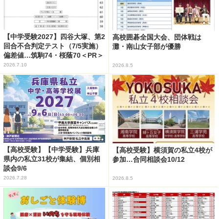
【中学受験2027】四谷大塚、第2
高校囲碁全国大会、団体戦は
回合不合判定テスト（7/5実施）
灘・南山女子部が優勝
偏差値…筑駒74・桜蔭70＜PR＞
2026.7.10
2026.8.5
【高校受験】【中学受験】兵庫
【高校受験】横須賀の私立4校が
県内の私立31校が集結、個別相
参加…合同相談会10/12
談会9/6
2026.7.28
2026.8.5