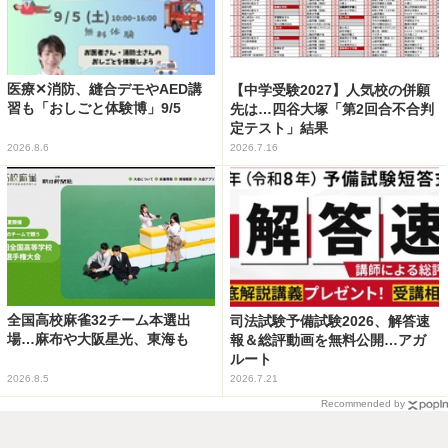
医療✕消防、縫合デモやAED講
【中学受験2027】人気校の併願
習も「おしごと体験博」9/5
先は…四谷大塚「第2回合不合判
定テスト」結果
2026.8.6
2026.7.16
全国高校麻雀32チーム本選出
司法試験予備試験2026、解答速
場…麻布や大阪星光、東海も
報＆総評動画を無料公開…アガ
ルート
2026.8.5
2026.7.21
Recommended by