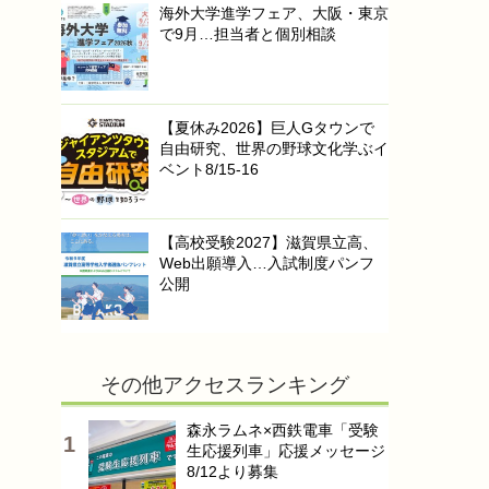
海外大学進学フェア、大阪・東京
で9月…担当者と個別相談
【夏休み2026】巨人Gタウンで
自由研究、世界の野球文化学ぶイ
ベント8/15-16
【高校受験2027】滋賀県立高、
Web出願導入…入試制度パンフ
公開
その他アクセスランキング
森永ラムネ×西鉄電車「受験
生応援列車」応援メッセージ
8/12より募集