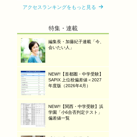
アクセスランキングをもっと見る
特集・連載
編集長・加藤紀子連載「今、
会いたい人」
NEW!!【首都圏・中学受験】
SAPIX 上位校偏差値＜2027
年度版（2026年4月）
NEW!!【関西・中学受験】浜
学園「小6合否判定テスト」
偏差値一覧