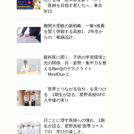
「医師を目指す君たちへ」東京
9/13
難関大受験の新戦略…一般×推薦
を賢く併願する高校1、2年生か
らの「複線設計」
眼科医に聞く、子供の学習環境と
光の関係…目・姿勢・集中力を整
えるBenQのデスクライト
「MindDuo 2」
「世界とつながる自分」を見つけ
る…1期生が語る、星野高校GFC
入学後の実り
日ごとに増す医師への憧れ…1期
生が語る、星野高校 医専コース
での「学びの楽しさ」