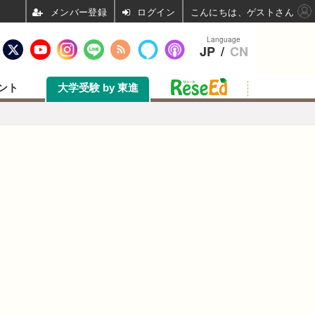
ログイン
こんにちは、ゲストさん
Language
JP
/
CN
ント
大学受験 by 東進