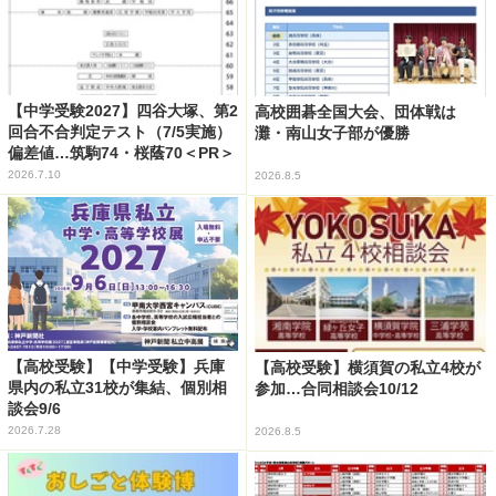
【中学受験2027】四谷大塚、第2
高校囲碁全国大会、団体戦は
回合不合判定テスト（7/5実施）
灘・南山女子部が優勝
偏差値…筑駒74・桜蔭70＜PR＞
2026.7.10
2026.8.5
【高校受験】【中学受験】兵庫
【高校受験】横須賀の私立4校が
県内の私立31校が集結、個別相
参加…合同相談会10/12
談会9/6
2026.7.28
2026.8.5