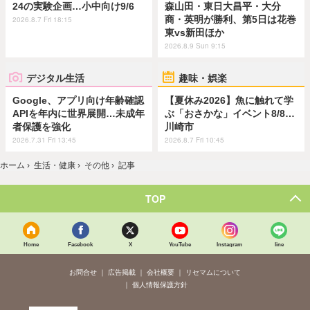
24の実験企画…小中向け9/6
森山田・東日大昌平・大分
商・英明が勝利、第5日は花巻
2026.8.7 Fri 18:15
東vs新田ほか
2026.8.9 Sun 9:15
デジタル生活
趣味・娯楽
Google、アプリ向け年齢確認
【夏休み2026】魚に触れて学
APIを年内に世界展開…未成年
ぶ「おさかな」イベント8/8…
者保護を強化
川崎市
2026.7.31 Fri 13:45
2026.8.7 Fri 10:45
ホーム
›
生活・健康
›
その他
›
記事
TOP
Home
Facebook
X
YouTube
Instagram
line
お問合せ
広告掲載
会社概要
リセマムについて
個人情報保護方針