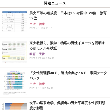
関連ニュース
男女平等の達成度、日本は156か国中120位…教育
92位
生活・健康
2021.4.1 Thu 11:15
東大教授ら、数学・物理の男性イメージを説明す
る新モデルを検証
教育・受験
2021.3.24 Wed 15:45
「女性管理職30％」達成企業は7.5％…帝国データ
バンク
生活・健康
2020.8.18 Tue 15:45
女子の理系進学、保護者の男女平等度や性役割態
度が影響