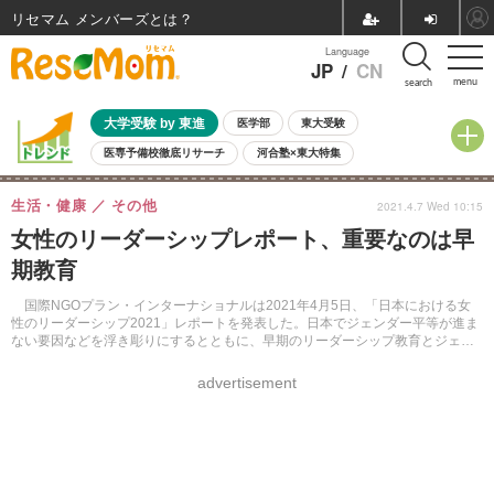
リセマム メンバーズ
Language
JP
/
CN
menu
search
大学受験 by 東進
医学部
東大受験
医専予備校徹底リサーチ
河合塾×東大特集
親子で考える大学選び
高校受験
中学受験
小学校受験
生活・健康
その他
2021.4.7 Wed 10:15
共通テスト
夏休み
8月開催学校説明会・相談会
女性のリーダーシップレポート、重要なのは早
8月開催イベント・WS
全国公立高校 過去問
人気記事
期教育
自由研究教材（小学生向け）
自由研究教材（中学生向け）
ランキング
国際NGOプラン・インターナショナルは2021年4月5日、「日本における女
性のリーダーシップ2021」レポートを発表した。日本でジェンダー平等が進ま
ない要因などを浮き彫りにするとともに、早期のリーダーシップ教育とジェン
ダー教育の重要性を示唆している。
advertisement