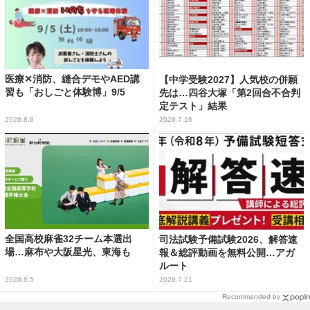
医療✕消防、縫合デモやAED講
【中学受験2027】人気校の併願
習も「おしごと体験博」9/5
先は…四谷大塚「第2回合不合判
定テスト」結果
2026.8.6
2026.7.16
全国高校麻雀32チーム本選出
司法試験予備試験2026、解答速
場…麻布や大阪星光、東海も
報＆総評動画を無料公開…アガ
ルート
2026.8.5
2026.7.21
Recommended by