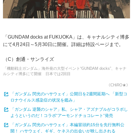
「GUNDAM docks at FUKUOKA」は、キャナルシティ博多
にて4月24日～5月30日に開催。詳細は特設ページまで。
（C）創通・サンライズ
「機動戦士ガンダム」海外発の大型イベント“GUNDAM docks”、キャナ
ルシティ博多にて開催 日本では2回目
《CHiRO★》
「ガンダム 閃光のハサウェイ」公開日を2週間延期へ 「新型コ
ロナウイルス感染症の状況を鑑み」
「ガンダム 逆襲のシャア」私、シャア・アズナブルがコラボし
ようというのだ！コラボ“アーモンドチョコレート”発売
「ガンダム 閃光のハサウェイ」本編冒頭約15分を先行無料公
開！ ハサウェイ、ギギ、ケネスの出会いが映し出される