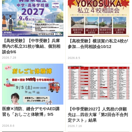
【高校受験】【中学受験】兵庫
【高校受験】横須賀の私立4校が
県内の私立31校が集結、個別相
参加…合同相談会10/12
談会9/6
2026.7.28
2026.8.5
医療✕消防、縫合デモやAED講
【中学受験2027】人気校の併願
習も「おしごと体験博」9/5
先は…四谷大塚「第2回合不合判
定テスト」結果
2026.8.6
2026.7.16