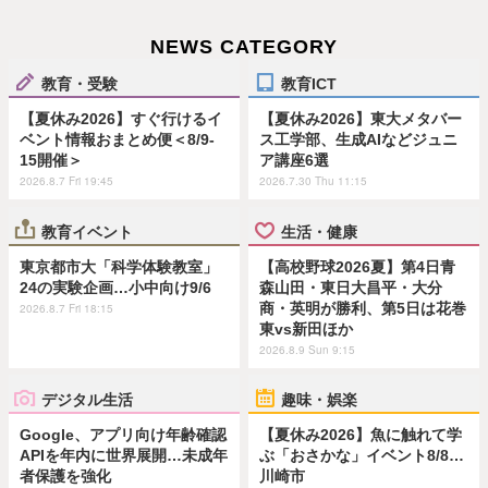
NEWS CATEGORY
教育・受験
教育ICT
【夏休み2026】すぐ行けるイ
【夏休み2026】東大メタバー
ベント情報おまとめ便＜8/9-
ス工学部、生成AIなどジュニ
15開催＞
ア講座6選
2026.8.7 Fri 19:45
2026.7.30 Thu 11:15
教育イベント
生活・健康
東京都市大「科学体験教室」
【高校野球2026夏】第4日青
24の実験企画…小中向け9/6
森山田・東日大昌平・大分
商・英明が勝利、第5日は花巻
2026.8.7 Fri 18:15
東vs新田ほか
2026.8.9 Sun 9:15
デジタル生活
趣味・娯楽
Google、アプリ向け年齢確認
【夏休み2026】魚に触れて学
APIを年内に世界展開…未成年
ぶ「おさかな」イベント8/8…
者保護を強化
川崎市