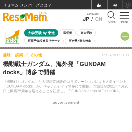
リセマム メンバーズ
Language
JP
/
CN
menu
search
大学受験 by 東進
医学部
東大受験
医専予備校徹底リサーチ
河合塾×東大特集
親子で考える大学選び
高校受験
中学受験
小学校受験
趣味・娯楽
その他
2021.4.30 Fri 19:15
共通テスト
夏休み
8月開催学校説明会・相談会
機動戦士ガンダム、海外発「GUNDAM
8月開催イベント・WS
全国公立高校 過去問
人気記事
docks」博多で開催
自由研究教材（小学生向け）
自由研究教材（中学生向け）
ランキング
『機動戦士ガンダム』と大型商業施設のコラボレーションによる大型イベント
「GUNDAM docks」が、キャナルシティ博多にて開催。同施設が2021年4月20
日に開業25周年を迎えることを記念し、「GUNDAM docks at FUKUOKA」と
銘打って4月24日～5月30日に展開される。
advertisement