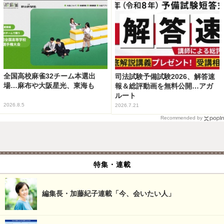
全国高校麻雀32チーム本選出
司法試験予備試験2026、解答速
場…麻布や大阪星光、東海も
報＆総評動画を無料公開…アガ
ルート
2026.8.5
2026.7.21
Recommended by
特集・連載
編集長・加藤紀子連載「今、会いたい人」