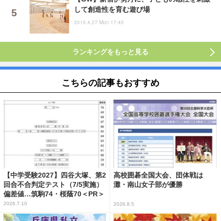
して創造性を育む遊び場
2015.4.27 Mon 17:45
ランキングをもっと見る
こちらの記事もおすすめ
【中学受験2027】四谷大塚、第2
高校囲碁全国大会、団体戦は
回合不合判定テスト（7/5実施）
灘・南山女子部が優勝
偏差値…筑駒74・桜蔭70＜PR＞
2026.7.10
2026.8.5