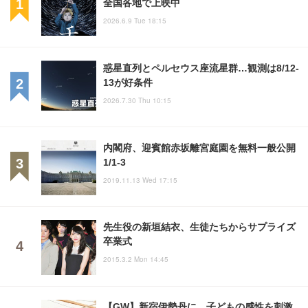
全国各地で上映中
2026.6.9 Tue 18:15
惑星直列とペルセウス座流星群…観測は8/12-
13が好条件
2026.7.30 Thu 10:15
内閣府、迎賓館赤坂離宮庭園を無料一般公開
1/1-3
2019.11.13 Wed 17:15
先生役の新垣結衣、生徒たちからサプライズ
卒業式
2015.3.2 Mon 14:45
【GW】新宿伊勢丹に、子どもの感性を刺激