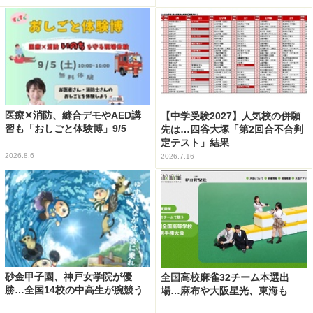
医療✕消防、縫合デモやAED講
【中学受験2027】人気校の併願
習も「おしごと体験博」9/5
先は…四谷大塚「第2回合不合判
定テスト」結果
2026.8.6
2026.7.16
砂金甲子園、神戸女学院が優
全国高校麻雀32チーム本選出
勝…全国14校の中高生が腕競う
場…麻布や大阪星光、東海も