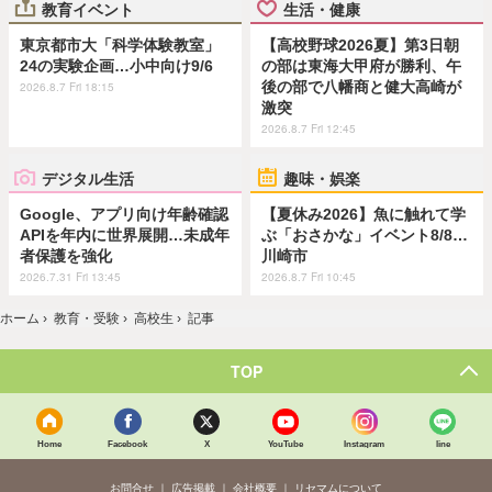
教育イベント
生活・健康
東京都市大「科学体験教室」
【高校野球2026夏】第3日朝
24の実験企画…小中向け9/6
の部は東海大甲府が勝利、午
後の部で八幡商と健大高崎が
2026.8.7 Fri 18:15
激突
2026.8.7 Fri 12:45
デジタル生活
趣味・娯楽
Google、アプリ向け年齢確認
【夏休み2026】魚に触れて学
APIを年内に世界展開…未成年
ぶ「おさかな」イベント8/8…
者保護を強化
川崎市
2026.7.31 Fri 13:45
2026.8.7 Fri 10:45
ホーム
›
教育・受験
›
高校生
›
記事
TOP
Home
Facebook
X
YouTube
Instagram
line
お問合せ
広告掲載
会社概要
リセマムについて