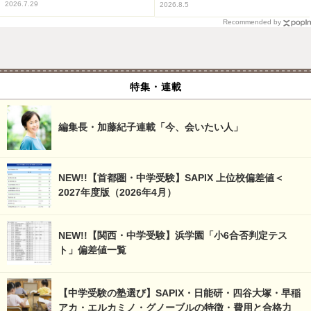
2026.7.29
2026.8.5
Recommended by
特集・連載
編集長・加藤紀子連載「今、会いたい人」
NEW!!【首都圏・中学受験】SAPIX 上位校偏差値＜
2027年度版（2026年4月）
NEW!!【関西・中学受験】浜学園「小6合否判定テス
ト」偏差値一覧
【中学受験の塾選び】SAPIX・日能研・四谷大塚・早稲
アカ・エルカミノ・グノーブルの特徴・費用と合格力