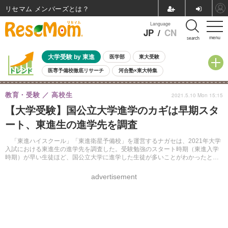
リセマム メンバーズ
Language
JP
/
CN
menu
search
大学受験 by 東進
医学部
東大受験
医専予備校徹底リサーチ
河合塾×東大特集
親子で考える大学選び
高校受験
中学受験
小学校受験
教育・受験
高校生
2021.5.10 Mon 15:15
共通テスト
夏休み
8月開催学校説明会・相談会
【大学受験】国公立大学進学のカギは早期スタ
8月開催イベント・WS
全国公立高校 過去問
人気記事
ート、東進生の進学先を調査
自由研究教材（小学生向け）
自由研究教材（中学生向け）
ランキング
「東進ハイスクール」「東進衛星予備校」を運営するナガセは、2021年大学
入試における東進生の進学先を調査した。受験勉強のスタート時期（東進入学
時期）が早い生徒ほど、国公立大学に進学した生徒が多いことがわかったとい
う。
advertisement