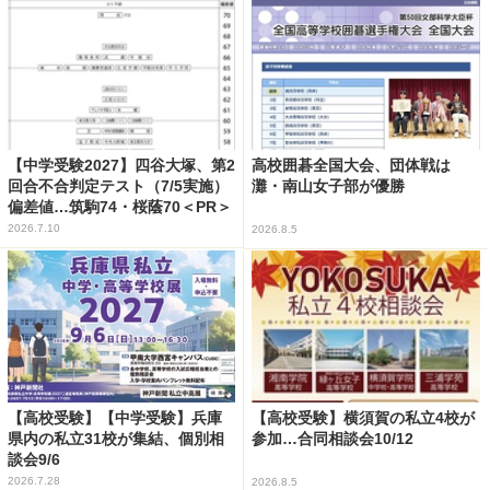
【中学受験2027】四谷大塚、第2
高校囲碁全国大会、団体戦は
回合不合判定テスト（7/5実施）
灘・南山女子部が優勝
偏差値…筑駒74・桜蔭70＜PR＞
2026.7.10
2026.8.5
【高校受験】【中学受験】兵庫
【高校受験】横須賀の私立4校が
県内の私立31校が集結、個別相
参加…合同相談会10/12
談会9/6
2026.7.28
2026.8.5