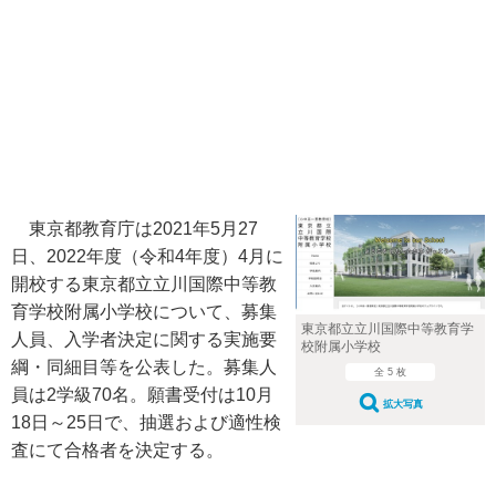
東京都教育庁は2021年5月27
日、2022年度（令和4年度）4月に
開校する東京都立立川国際中等教
育学校附属小学校について、募集
東京都立立川国際中等教育学
人員、入学者決定に関する実施要
校附属小学校
綱・同細目等を公表した。募集人
全 5 枚
員は2学級70名。願書受付は10月
拡大写真
18日～25日で、抽選および適性検
査にて合格者を決定する。