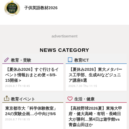
子供英語教材2026
advertisement
NEWS CATEGORY
教育・受験
教育ICT
【夏休み2026】すぐ行けるイ
【夏休み2026】東大メタバー
ベント情報おまとめ便＜8/9-
ス工学部、生成AIなどジュニ
15開催＞
ア講座6選
2026.8.7 Fri 19:45
2026.7.30 Thu 11:15
教育イベント
生活・健康
東京都市大「科学体験教室」
【高校野球2026夏】東海大甲
24の実験企画…小中向け9/6
府・健大高崎・有明・長崎日
大が勝利…第4日は遊学館vs
2026.8.7 Fri 18:15
青森山田ほか