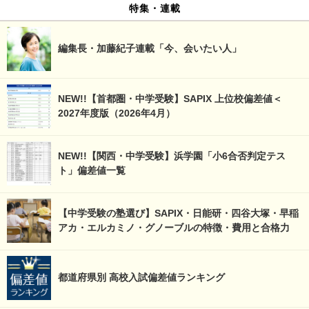
特集・連載
編集長・加藤紀子連載「今、会いたい人」
NEW!!【首都圏・中学受験】SAPIX 上位校偏差値＜
2027年度版（2026年4月）
NEW!!【関西・中学受験】浜学園「小6合否判定テス
ト」偏差値一覧
【中学受験の塾選び】SAPIX・日能研・四谷大塚・早稲
アカ・エルカミノ・グノーブルの特徴・費用と合格力
都道府県別 高校入試偏差値ランキング