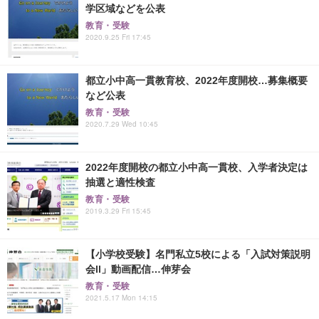
学区域などを公表
教育・受験
2020.9.25 Fri 17:45
都立小中高一貫教育校、2022年度開校…募集概要
など公表
教育・受験
2020.7.29 Wed 10:45
2022年度開校の都立小中高一貫校、入学者決定は
抽選と適性検査
教育・受験
2019.3.29 Fri 15:45
【小学校受験】名門私立5校による「入試対策説明
会ll」動画配信…伸芽会
教育・受験
2021.5.17 Mon 14:15