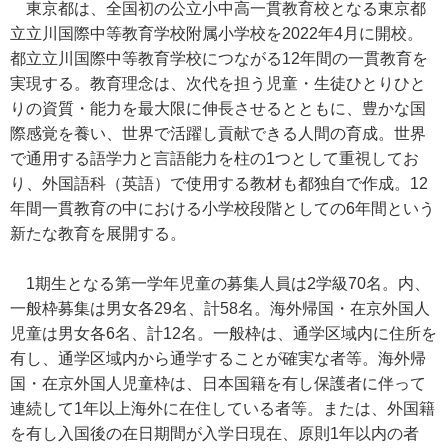
東京都は、全国初の公立小中高一貫教育校となる東京都
立立川国際中等教育学校附属小学校を2022年4月に開校。
都立立川国際中等教育学校につながる12年間の一貫教育を
実現する。教育理念は、次代を担う児童・生徒ひとりひと
りの資質・能力を最大限に伸長させるとともに、豊かな国
際感覚を養い、世界で活躍し貢献できる人間の育成。世界
で通用する語学力と言語能力を柱の1つとして重視してお
り、外国語科（英語）で使用する教材も都独自で作成。12
年間一貫教育の中における小学校段階としての6年間という
新たな教育を展開する。
1期生となる第一学年児童の募集人員は2学級70名。内、
一般枠募集は男女各29名、計58名。海外帰国・在京外国人
児童は男女各6名、計12名。一般枠は、通学区域内に住所を
有し、通学区域内から通学することが確実な者等。海外帰
国・在京外国人児童枠は、日本国籍を有し保護者に伴って
連続して1年以上海外に在住している者等。または、外国籍
を有し入国後の在日期間が入学日現在、原則1年以内の者