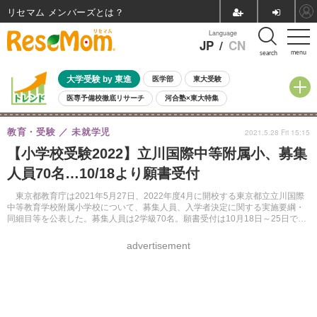
リセマム メンバーズ
Language
JP
/
CN
menu
search
大学受験 by 東進
医学部
東大受験
医専予備校徹底リサーチ
河合塾×東大特集
親子で考える大学選び
高校受験
中学受験
小学校受験
教育・受験
未就学児
2021.5.28 Fri 15:15
共通テスト
夏休み
8月開催学校説明会・相談会
【小学校受験2022】立川国際中等附属小、募集
8月開催イベント・WS
全国公立高校 過去問
人気記事
人員70名…10/18より願書受付
自由研究教材（小学生向け）
自由研究教材（中学生向け）
ランキング
東京都教育庁は2021年5月27日、2022年度4月に開校する東京都立立川国際
中等教育学校附属小学校について、募集人員、入学者決定に関する実施要綱・
同細目等を公表した。募集人員は2学級70名。願書受付は10月18日～25日で、
抽選および適性検査にて合格者を決定する。
advertisement