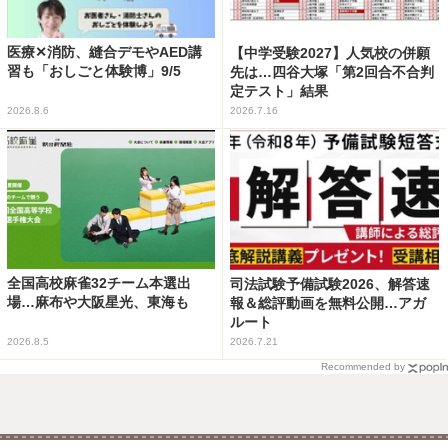
医療✕消防、縫合デモやAED講
【中学受験2027】人気校の併願
習も「おしごと体験博」9/5
先は…四谷大塚「第2回合不合判
定テスト」結果
2026.8.6
2026.7.16
全国高校麻雀32チーム本選出
司法試験予備試験2026、解答速
場…麻布や大阪星光、東海も
報＆総評動画を無料公開…アガ
ルート
2026.8.5
2026.7.21
Recommended by