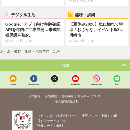
2026.8.8 Sat 9:52
デジタル生活
趣味・娯楽
Google、アプリ向け年齢確認
【夏休み2026】魚に触れて学
APIを年内に世界展開…未成年
ぶ「おさかな」イベント8/8…
者保護を強化
川崎市
2026.7.31 Fri 13:45
2026.8.7 Fri 10:45
ホーム
›
教育・受験
›
未就学児
›
記事
TOP
Home
Facebook
X
YouTube
Instagram
line
お問合せ
広告掲載
会社概要
リセマムについて
個人情報保護方針
リセマムは、株式会社イード（東証グロース上場）の運
営するサービスです。
証券コード：6038