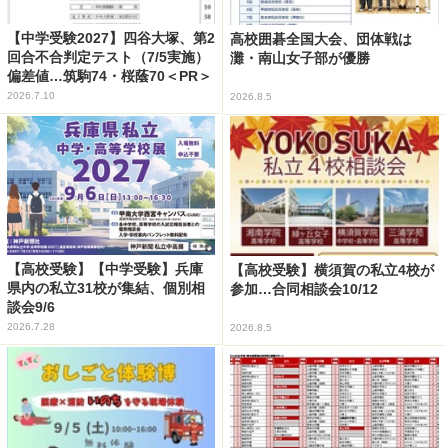
【中学受験2027】四谷大塚、第2
高校囲碁全国大会、団体戦は
回合不合判定テスト（7/5実施）
灘・南山女子部が優勝
偏差値…筑駒74・桜蔭70＜PR＞
2026.7.10
2026.8.5
【高校受験】【中学受験】兵庫
【高校受験】横須賀の私立4校が
県内の私立31校が集結、個別相
参加…合同相談会10/12
談会9/6
2026.7.28
2026.8.5