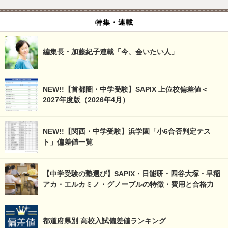
特集・連載
編集長・加藤紀子連載「今、会いたい人」
NEW!!【首都圏・中学受験】SAPIX 上位校偏差値＜
2027年度版（2026年4月）
NEW!!【関西・中学受験】浜学園「小6合否判定テス
ト」偏差値一覧
【中学受験の塾選び】SAPIX・日能研・四谷大塚・早稲
アカ・エルカミノ・グノーブルの特徴・費用と合格力
都道府県別 高校入試偏差値ランキング