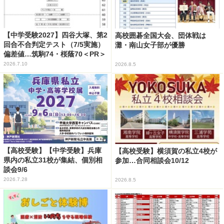
【中学受験2027】四谷大塚、第2
高校囲碁全国大会、団体戦は
回合不合判定テスト（7/5実施）
灘・南山女子部が優勝
偏差値…筑駒74・桜蔭70＜PR＞
2026.7.10
2026.8.5
【高校受験】【中学受験】兵庫
【高校受験】横須賀の私立4校が
県内の私立31校が集結、個別相
参加…合同相談会10/12
談会9/6
2026.7.28
2026.8.5