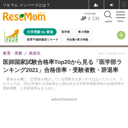
リセマム メンバーズ
Language
JP
/
CN
menu
search
大学受験 by 東進
医学部
東大受験
医専予備校徹底リサーチ
河合塾×東大特集
親子で考える大学選び
高校受験
中学受験
小学校受験
教育・受験
高校生
2021.7.26 Mon 9:15
共通テスト
夏休み
8月開催学校説明会・相談会
医師国家試験合格率Top20から見る「医学部ラ
8月開催イベント・WS
全国公立高校 過去問
人気記事
ンキング2021」合格倍率・受験者数・辞退率
自由研究教材（小学生向け）
自由研究教材（中学生向け）
ランキング
夏休みを機に、志望校を検討している受験生も多いのではないだろうか。リ
セマムでは、2021年度の入試結果から国公私立大学医学部医学科の合格倍率や
受験者数、入学辞退率をまとめた。
advertisement