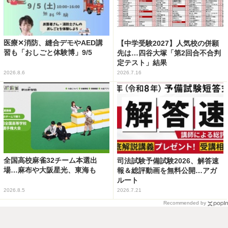
医療✕消防、縫合デモやAED講
【中学受験2027】人気校の併願
習も「おしごと体験博」9/5
先は…四谷大塚「第2回合不合判
定テスト」結果
2026.8.6
2026.7.16
全国高校麻雀32チーム本選出
司法試験予備試験2026、解答速
場…麻布や大阪星光、東海も
報＆総評動画を無料公開…アガ
ルート
2026.8.5
2026.7.21
Recommended by