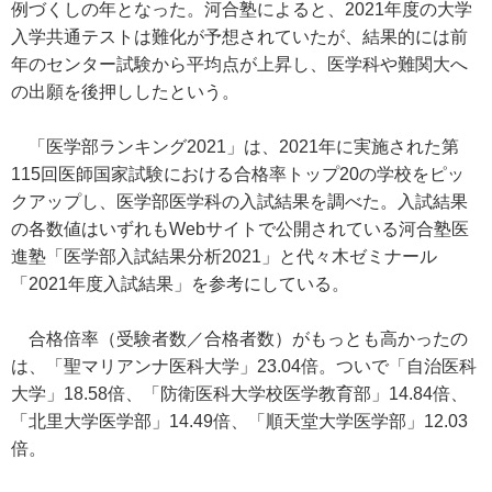
例づくしの年となった。河合塾によると、2021年度の大学
入学共通テストは難化が予想されていたが、結果的には前
年のセンター試験から平均点が上昇し、医学科や難関大へ
の出願を後押ししたという。
「医学部ランキング2021」は、2021年に実施された第
115回医師国家試験における合格率トップ20の学校をピッ
クアップし、医学部医学科の入試結果を調べた。入試結果
の各数値はいずれもWebサイトで公開されている河合塾医
進塾「医学部入試結果分析2021」と代々木ゼミナール
「2021年度入試結果」を参考にしている。
合格倍率（受験者数／合格者数）がもっとも高かったの
は、「聖マリアンナ医科大学」23.04倍。ついで「自治医科
大学」18.58倍、「防衛医科大学校医学教育部」14.84倍、
「北里大学医学部」14.49倍、「順天堂大学医学部」12.03
倍。