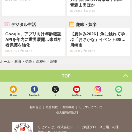
青森山田ほか
2026.8.8 Sat 9:52
デジタル生活
趣味・娯楽
Google、アプリ向け年齢確認
【夏休み2026】魚に触れて学
APIを年内に世界展開…未成年
ぶ「おさかな」イベント8/8…
者保護を強化
川崎市
2026.7.31 Fri 13:45
2026.8.7 Fri 10:45
ホーム
›
教育・受験
›
高校生
›
記事
TOP
Home
Facebook
X
YouTube
Instagram
line
お問合せ
広告掲載
会社概要
リセマムについて
個人情報保護方針
リセマムは、株式会社イード（東証グロース上場）の運
営するサービスです。